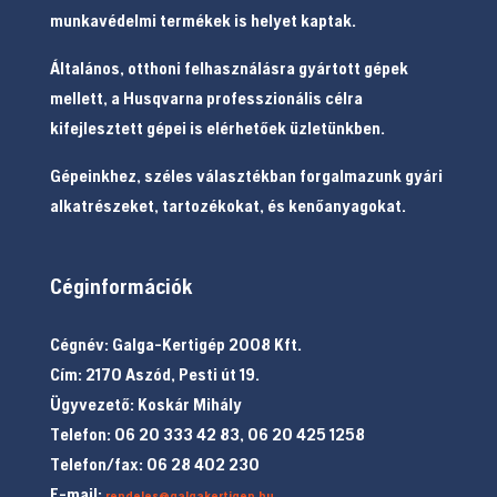
munkavédelmi termékek is helyet kaptak.
Általános, otthoni felhasználásra gyártott gépek
mellett, a Husqvarna professzionális célra
kifejlesztett gépei is elérhetőek üzletünkben.
Gépeinkhez, széles választékban forgalmazunk gyári
alkatrészeket, tartozékokat, és kenőanyagokat.
Céginformációk
Cégnév: Galga-Kertigép 2008 Kft.
Cím: 2170 Aszód, Pesti út 19.
Ügyvezető: Koskár Mihály
Telefon: 06 20 333 42 83, 06 20 425 1258
Telefon/fax: 06 28 402 230
E-mail:
rendeles@galgakertigep.hu