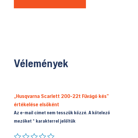
Vélemények
„Husqvarna Scarlett 200-22t Fűvágó kés”
értékelése elsőként
Az e-mail címet nem tesszük közzé.
A kötelező
mezőket
*
karakterrel jelöltük