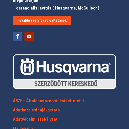
megmutatjuk
– garanciális javítás ( Husqvarna, McCulloch)
További szerviz szolgáltatások
ÁSZF – Általános szerződési feltételek
Adatkezelési tájékoztató
Adatvédelmi szabályzat
Elállási jog