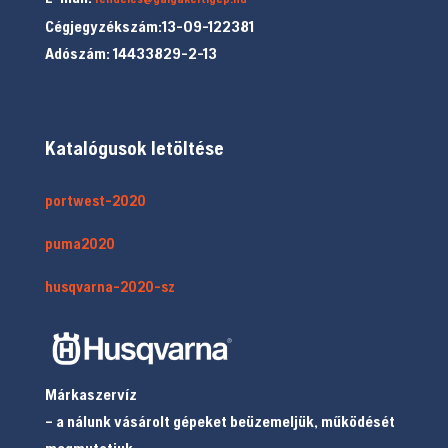
Cégjegyzékszám:13-09-122381
Adószám: 14433829-2-13
Katalógusok letöltése
portwest-2020
puma2020
husqvarna-2020-sz
Márkaszervíz
– a nálunk vásárolt gépeket beüzemeljük, működését