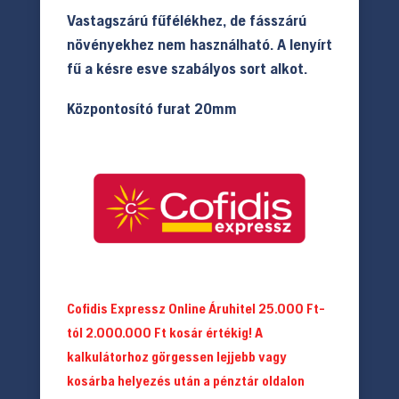
Vastagszárú fűfélékhez, de fásszárú
növényekhez nem használható. A lenyírt
fű a késre esve szabályos sort alkot.
Központosító furat 20mm
Cofidis Expressz Online Áruhitel 25.000 Ft-
tól 2.000.000 Ft kosár értékig! A
kalkulátorhoz görgessen lejjebb vagy
kosárba helyezés után a pénztár oldalon