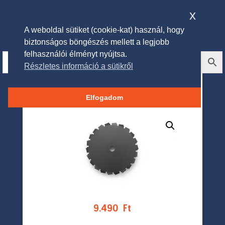
x
A weboldal sütiket (cookie-kat) használ, hogy
biztonságos böngészés mellett a legjobb
felhasználói élményt nyújtsa.
Részletes információ a sütikről
Husqvarna Scarlett 200-22t
Fűvágó kés
Elfogadom
9.490
Ft