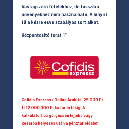
Vastagszárú fűfélékhez, de fásszárú
növényekhez nem használható. A lenyírt
fű a késre esve szabályos sort alkot.
Központosító furat 1″
Cofidis Expressz Online Áruhitel 25.000 Ft-
tól 2.000.000 Ft kosár értékig! A
kalkulátorhoz görgessen lejjebb vagy
kosárba helyezés után a pénztár oldalon