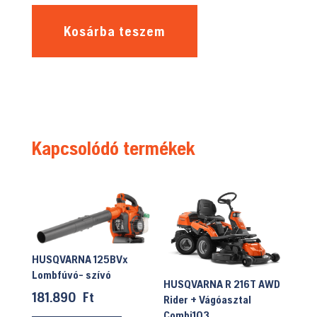
Kosárba teszem
Kapcsolódó termékek
HUSQVARNA 125BVx
Lombfúvó- szívó
HUSQVARNA R 216T AWD
181.890
Ft
Rider + Vágóasztal
Combi103