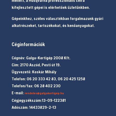
mellett, a Husqvarna professzionális célra
kifejlesztett gépei is elérhetőek üzletünkben.
Gépeinkhez, széles választékban forgalmazunk gyári
alkatrészeket, tartozékokat, és kenőanyagokat.
Céginformációk
Cégnév: Galga-Kertigép 2008 Kft.
Cím: 2170 Aszód, Pesti út 19.
Ügyvezető: Koskár Mihály
Telefon: 06 20 333 42 83, 06 20 425 1258
Telefon/fax: 06 28 402 230
E-mail:
rendeles@galgakertigep.hu
Cégjegyzékszám:13-09-122381
Adószám: 14433829-2-13