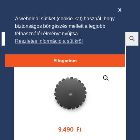
x
A weboldal sütiket (cookie-kat) használ, hogy
biztonságos böngészés mellett a legjobb
felhasználói élményt nyújtsa.
Részletes információ a sütikről
Husqvarna Scarlett 200-22t
Fűvágó kés
Elfogadom
9.490
Ft