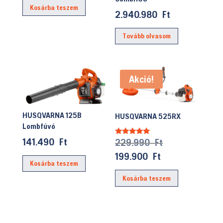
Kosárba teszem
2.940.980
Ft
Tovább olvasom
Akció!
HUSQVARNA 125B
HUSQVARNA 525RX
Lombfúvó
141.490
Ft
Original
229.990
Ft
Értékelés:
5.00
price
/ 5
Current
199.900
Ft
Kosárba teszem
was:
price
Kosárba teszem
229.990 Ft.
is:
199.900 Ft.