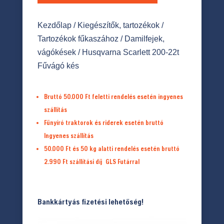
Kezdőlap
/
Kiegészítők, tartozékok
/
Tartozékok fűkaszához
/
Damilfejek,
vágókések
/ Husqvarna Scarlett 200-22t
Fűvágó kés
Bruttó 50.000 Ft feletti rendelés esetén ingyenes
szállítás
Fűnyíró traktorok és riderek esetén bruttó
Ingyenes szállítás
50.000 Ft és 50 kg alatti rendelés esetén bruttó
2.990 Ft
szállítási díj
GLS Futárral
Bankkártyás fizetési lehetőség!