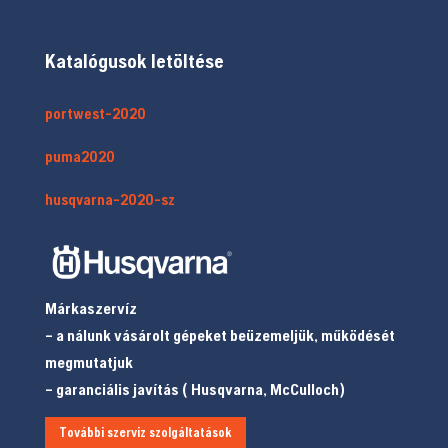
Katalógusok letöltése
portwest-2020
puma2020
husqvarna-2020-sz
Márkaszervíz
– a nálunk vásárolt gépeket beüzemeljük, működését
megmutatjuk
– garanciális javítás ( Husqvarna, McCulloch)
További szerviz szolgáltatások