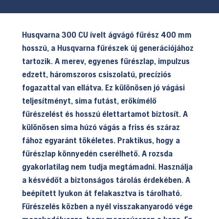
Husqvarna 300 CU ívelt ágvágó fűrész 400 mm
hosszú, a Husqvarna fűrészek új generációjához
tartozik. A merev, egyenes fűrészlap, impulzus
edzett, háromszoros csiszolatú, precíziós
fogazattal van ellátva. Ez különösen jó vágási
teljesítményt, sima futást, erőkímélő
fűrészelést és hosszú élettartamot biztosít. A
különösen sima húzó vágás a friss és száraz
fához egyaránt tökéletes. Praktikus, hogy a
fűrészlap könnyedén cserélhető. A rozsda
gyakorlatilag nem tudja megtámadni. Használja
a késvédőt a biztonságos tárolás érdekében. A
beépített lyukon át felakasztva is tárolható.
Fűrészelés közben a nyél visszakanyarodó vége