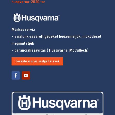
husqvarna-2020-sz
Márkaszervíz
– a nálunk vásárolt gépeket beüzemeljük, működését
megmutatjuk
– garanciális javítás ( Husqvarna, McCulloch)
További szerviz szolgáltatások