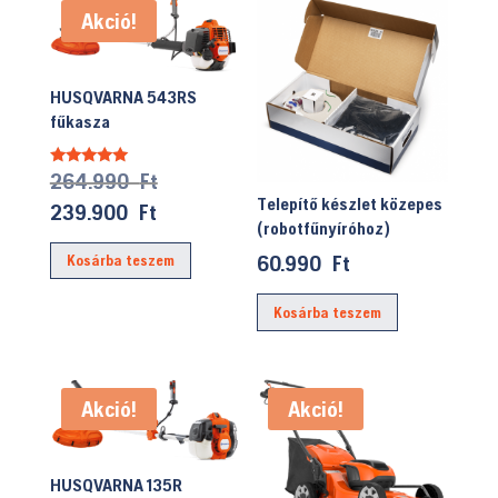
Akció!
HUSQVARNA 543RS
fűkasza
Original
264.990
Ft
Értékelés:
5.00
Telepítő készlet közepes
price
/ 5
Current
239.900
Ft
(robotfűnyíróhoz)
was:
price
60.990
Ft
Kosárba teszem
264.990 Ft.
is:
239.900 Ft.
Kosárba teszem
Akció!
Akció!
HUSQVARNA 135R