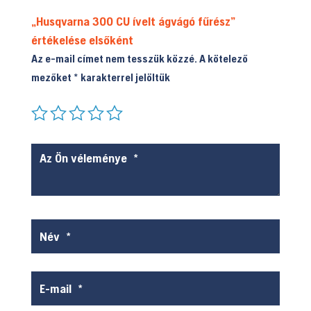
„Husqvarna 300 CU ívelt ágvágó fűrész”
értékelése elsőként
Az e-mail címet nem tesszük közzé.
A kötelező
mezőket
*
karakterrel jelöltük