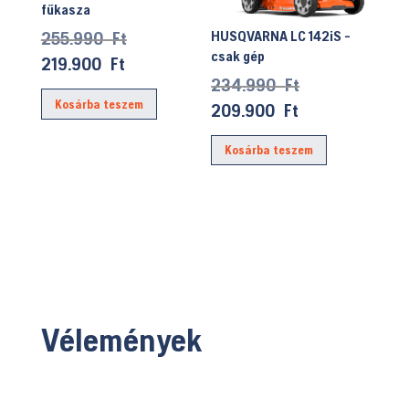
fűkasza
Original
HUSQVARNA LC 142iS -
255.990
Ft
csak gép
price
Current
219.900
Ft
Original
234.990
Ft
was:
price
price
Kosárba teszem
255.990 Ft.
Current
209.900
Ft
is:
was:
price
219.900 Ft.
Kosárba teszem
234.990 Ft.
is:
209.900 Ft.
Vélemények