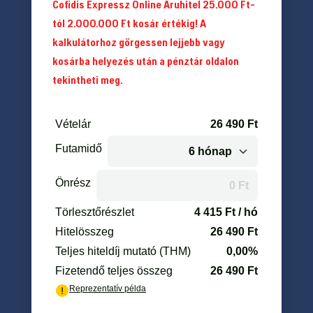
Cofidis Expressz Online Áruhitel 25.000 Ft-
tól 2.000.000 Ft kosár értékig! A
kalkulátorhoz görgessen lejjebb vagy
kosárba helyezés után a pénztár oldalon
tekintheti meg.