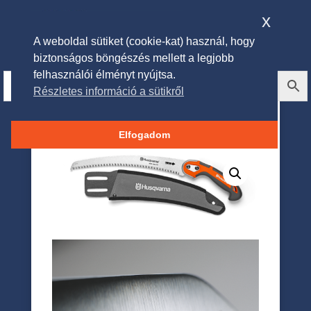
x
A weboldal sütiket (cookie-kat) használ, hogy
biztonságos böngészés mellett a legjobb
felhasználói élményt nyújtsa.
Részletes információ a sütikről
Husqvarna 300 CU ívelt
ágvágó fűrész
Elfogadom