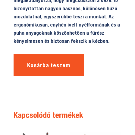
megakadályozza, hogy megcsússzon a keze. Ez
bizonyítottan nagyon hasznos, különösen húzó
mozdulatnál, egyszerűbbé teszi a munkát. Az
ergonómikusan, enyhén ívelt nyélformának és a
puha anyagoknak köszönhetően a fűrész
kényelmesen és biztosan fekszik a kézben.
Kosárba teszem
Kapcsolódó termékek