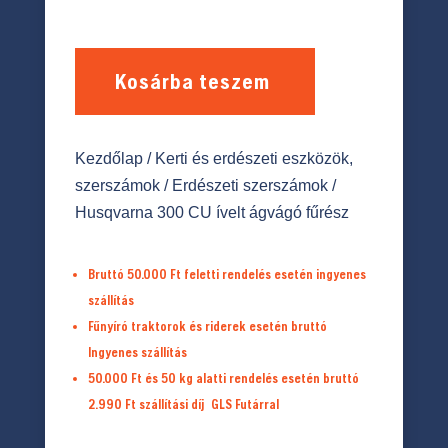
Kosárba teszem
Kezdőlap
/
Kerti és erdészeti eszközök,
szerszámok
/
Erdészeti szerszámok
/
Husqvarna 300 CU ívelt ágvágó fűrész
Bruttó 50.000 Ft feletti rendelés esetén ingyenes
szállítás
Fűnyíró traktorok és riderek esetén bruttó
Ingyenes szállítás
50.000 Ft és 50 kg alatti rendelés esetén bruttó
2.990 Ft
szállítási díj
GLS Futárral