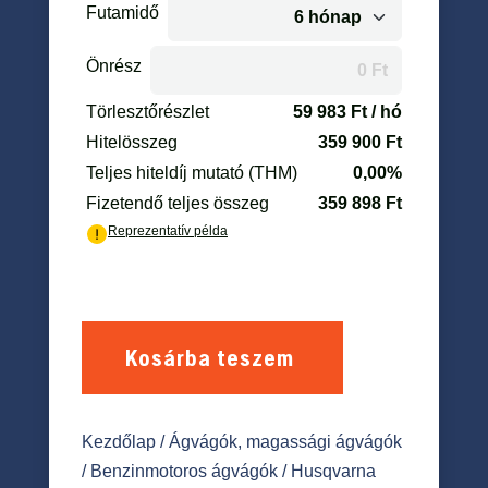
Kosárba teszem
Kezdőlap
/
Ágvágók, magassági ágvágók
/
Benzinmotoros ágvágók
/ Husqvarna