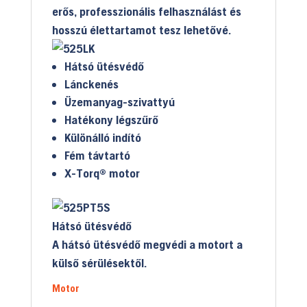
erős, professzionális felhasználást és
hosszú élettartamot tesz lehetővé.
Hátsó ütésvédő
Lánckenés
Üzemanyag-szivattyú
Hatékony légszűrő
Különálló indító
Fém távtartó
X-Torq® motor
Hátsó ütésvédő
A hátsó ütésvédő megvédi a motort a
külső sérülésektől.
Motor