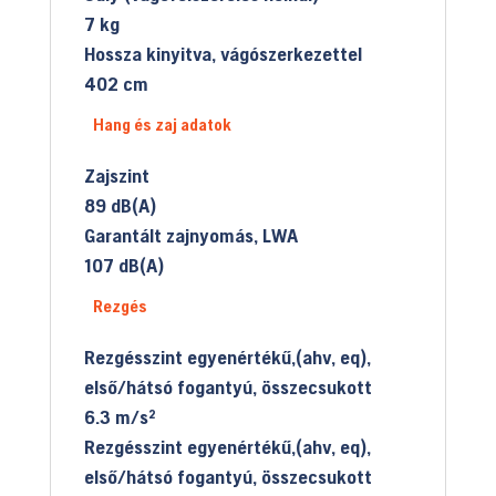
7 kg
Hossza kinyitva, vágószerkezettel
402 cm
Hang és zaj adatok
Zajszint
89 dB(A)
Garantált zajnyomás, LWA
107 dB(A)
Rezgés
Rezgésszint egyenértékű,(ahv, eq),
első/hátsó fogantyú, összecsukott
6.3 m/s²
Rezgésszint egyenértékű,(ahv, eq),
első/hátsó fogantyú, összecsukott