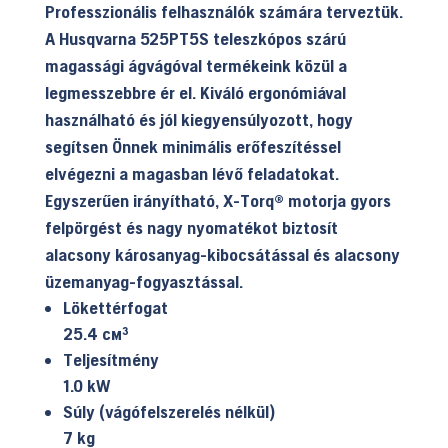
was:
is:
Professzionális felhasználók számára terveztük.
399.990 Ft.
359.900 Ft.
A Husqvarna 525PT5S teleszkópos szárú
magassági ágvágóval termékeink közül a
legmesszebbre ér el. Kiváló ergonómiával
használható és jól kiegyensúlyozott, hogy
segítsen Önnek minimális erőfeszítéssel
elvégezni a magasban lévő feladatokat.
Egyszerűen irányítható, X-Torq® motorja gyors
felpörgést és nagy nyomatékot biztosít
alacsony károsanyag-kibocsátással és alacsony
üzemanyag-fogyasztással.
Lökettérfogat
25.4 см³
Teljesítmény
1.0 kW
Súly (vágófelszerelés nélkül)
7 kg