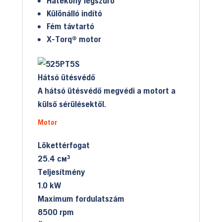
Hatékony légszűrő
Különálló indító
Fém távtartó
X-Torq® motor
Hátsó ütésvédő
A hátsó ütésvédő megvédi a motort a
külső sérülésektől.
Motor
Lökettérfogat
25.4 см³
Teljesítmény
1.0 kW
Maximum fordulatszám
8500 rpm