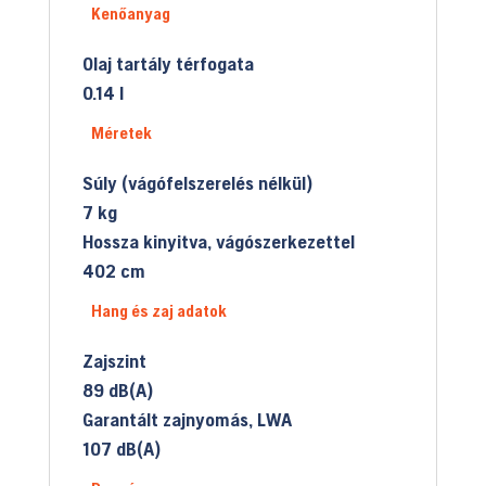
Kenőanyag
Olaj tartály térfogata
0.14 l
Méretek
Súly (vágófelszerelés nélkül)
7 kg
Hossza kinyitva, vágószerkezettel
402 cm
Hang és zaj adatok
Zajszint
89 dB(A)
Garantált zajnyomás, LWA
107 dB(A)