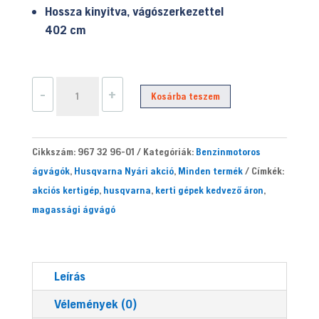
Hossza kinyitva, vágószerkezettel
402 cm
Husqvarna
-
+
Kosárba teszem
525PT5S
magassági
ágvágó
Cikkszám:
967 32 96-01
Kategóriák:
Benzinmotoros
mennyiség
ágvágók
,
Husqvarna Nyári akció
,
Minden termék
Címkék:
akciós kertigép
,
husqvarna
,
kerti gépek kedvező áron
,
magassági ágvágó
Leírás
Vélemények (0)