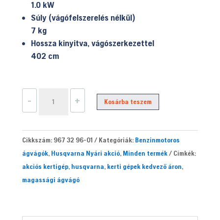
1.0 kW
Súly (vágófelszerelés nélkül)
7 kg
Hossza kinyitva, vágószerkezettel
402 cm
Husqvarna
-
+
Kosárba teszem
525PT5S
magassági
ágvágó
Cikkszám:
967 32 96-01
Kategóriák:
Benzinmotoros
mennyiség
ágvágók
,
Husqvarna Nyári akció
,
Minden termék
Címkék:
akciós kertigép
,
husqvarna
,
kerti gépek kedvező áron
,
magassági ágvágó