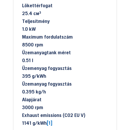
Lökettérfogat
25.4 см³
Teljesítmény
1.0 kW
Maximum fordulatszám
8500 rpm
Üzemanyagtank méret
0.51 l
Üzemenyag fogyasztás
395 g/kWh
Üzemanyag fogyasztás
0.395 kg/h
Alapjárat
3000 rpm
Exhaust emissions (CO2 EU V)
1141 g/kWh
[1]