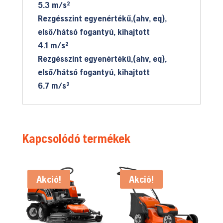
5.3 m/s²
Rezgésszint egyenértékű,(ahv, eq),
első/hátsó fogantyú, kihajtott
4.1 m/s²
Rezgésszint egyenértékű,(ahv, eq),
első/hátsó fogantyú, kihajtott
6.7 m/s²
Kapcsolódó termékek
Akció!
Akció!