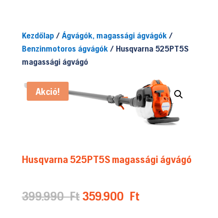
Kezdőlap
/
Ágvágók, magassági ágvágók
/
Benzinmotoros ágvágók
/ Husqvarna 525PT5S
magassági ágvágó
Akció!
Husqvarna 525PT5S magassági ágvágó
Original
Current
399.990
Ft
359.900
Ft
price
price