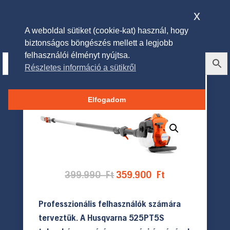
x
A weboldal sütiket (cookie-kat) használ, hogy
biztonságos böngészés mellett a legjobb
felhasználói élményt nyújtsa.
Részletes információ a sütikről
Husqvarna 525PT5S
magassági ágvágó
Elfogadom
Original
Current
399.990
Ft
359.900
Ft
price
price
was:
is:
Professzionális felhasználók számára
399.990 Ft.
359.900 Ft.
terveztük. A Husqvarna 525PT5S