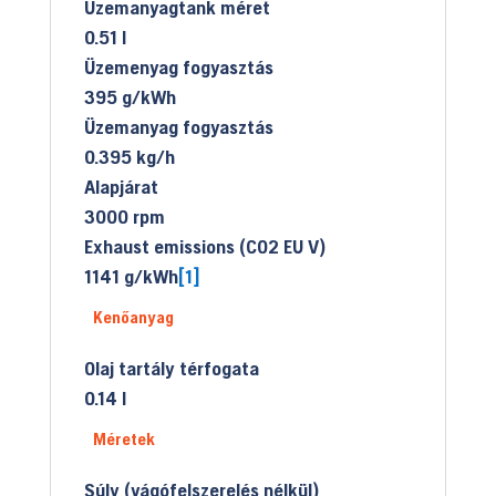
Üzemanyagtank méret
0.51 l
Üzemenyag fogyasztás
395 g/kWh
Üzemanyag fogyasztás
0.395 kg/h
Alapjárat
3000 rpm
Exhaust emissions (CO2 EU V)
1141 g/kWh
[1]
Kenőanyag
Olaj tartály térfogata
0.14 l
Méretek
Súly (vágófelszerelés nélkül)