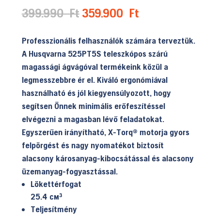
Original
Current
399.990
Ft
359.900
Ft
price
price
was:
is:
Professzionális felhasználók számára terveztük.
399.990 Ft.
359.900 Ft.
A Husqvarna 525PT5S teleszkópos szárú
magassági ágvágóval termékeink közül a
legmesszebbre ér el. Kiváló ergonómiával
használható és jól kiegyensúlyozott, hogy
segítsen Önnek minimális erőfeszítéssel
elvégezni a magasban lévő feladatokat.
Egyszerűen irányítható, X-Torq® motorja gyors
felpörgést és nagy nyomatékot biztosít
alacsony károsanyag-kibocsátással és alacsony
üzemanyag-fogyasztással.
Lökettérfogat
25.4 см³
Teljesítmény