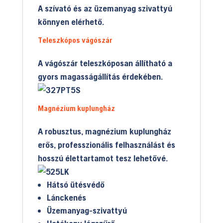
A szívató és az üzemanyag szivattyú
könnyen elérhető.
Teleszkópos vágószár
A vágószár teleszkóposan állítható a
gyors magasságállítás érdekében.
Magnézium kuplungház
A robusztus, magnézium kuplungház
erős, professzionális felhasználást és
hosszú élettartamot tesz lehetővé.
Hátsó ütésvédő
Lánckenés
Üzemanyag-szivattyú