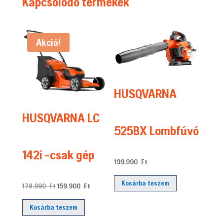
Kapcsolódó termékek
Akció!
HUSQVARNA
HUSQVARNA LC
525BX Lombfúvó
142i -csak gép
199.990
Ft
Kosárba teszem
Original
Current
178.990
Ft
159.900
Ft
price
price
Kosárba teszem
was:
is: