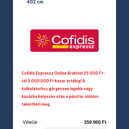
402 cm
Cofidis Expressz Online Áruhitel 25.000 Ft-
tól 2.000.000 Ft kosár értékig! A
kalkulátorhoz görgessen lejjebb vagy
kosárba helyezés után a pénztár oldalon
tekintheti meg.