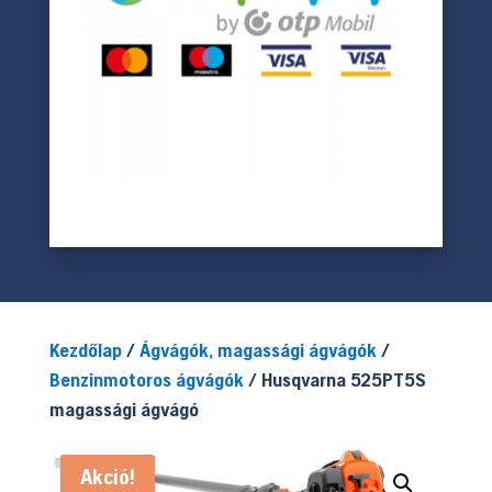
Kezdőlap
/
Ágvágók, magassági ágvágók
/
Benzinmotoros ágvágók
/ Husqvarna 525PT5S
magassági ágvágó
Akció!