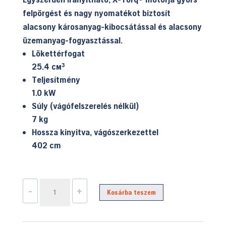
felpörgést és nagy nyomatékot biztosít
alacsony károsanyag-kibocsátással és alacsony
üzemanyag-fogyasztással.
Lökettérfogat
25.4 см³
Teljesítmény
1.0 kW
Súly (vágófelszerelés nélkül)
7 kg
Hossza kinyitva, vágószerkezettel
402 cm
Husqvarna
-
+
Kosárba teszem
525PT5S
magassági
ágvágó