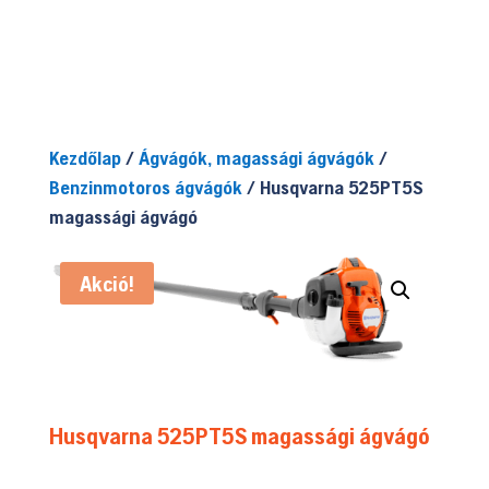
149.990 Ft.
119.900 Ft.
Kezdőlap
/
Ágvágók, magassági ágvágók
/
Benzinmotoros ágvágók
/ Husqvarna 525PT5S
magassági ágvágó
Akció!
Husqvarna 525PT5S magassági ágvágó