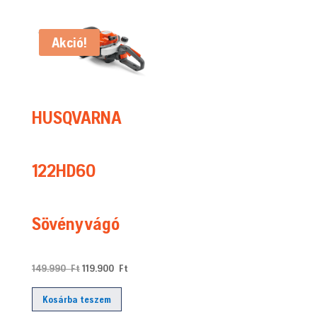
178.990 Ft.
159.900 Ft.
Akció!
HUSQVARNA
122HD60
Sövényvágó
Original
Current
149.990
Ft
119.900
Ft
price
price
Kosárba teszem
was:
is: