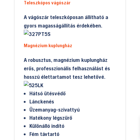
Teleszkópos vágószár
A vágószár teleszkóposan állítható a
gyors magasságállítás érdekében.
Magnézium kuplungház
A robusztus, magnézium kuplungház
erős, professzionális felhasználást és
hosszú élettartamot tesz lehetővé.
Hátsó ütésvédő
Lánckenés
Üzemanyag-szivattyú
Hatékony légszűrő
Különálló indító
Fém távtartó