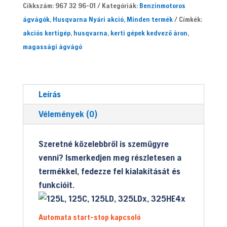
Cikkszám:
967 32 96-01
Kategóriák:
Benzinmotoros
mennyiség
ágvágók
,
Husqvarna Nyári akció
,
Minden termék
Címkék:
akciós kertigép
,
husqvarna
,
kerti gépek kedvező áron
,
magassági ágvágó
Leírás
Vélemények (0)
Szeretné közelebbről is szemügyre
venni? Ismerkedjen meg részletesen a
termékkel, fedezze fel kialakítását és
funkcióit.
Automata start-stop kapcsoló