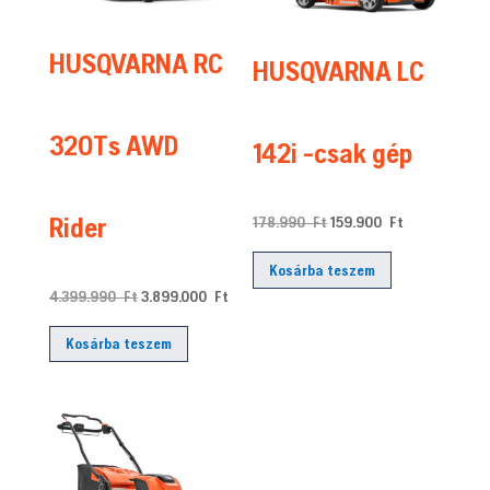
HUSQVARNA RC
HUSQVARNA LC
320Ts AWD
142i -csak gép
Rider
Original
Current
178.990
Ft
159.900
Ft
price
price
Kosárba teszem
was:
is:
Original
Current
4.399.990
Ft
3.899.000
Ft
178.990 Ft.
159.900 Ft.
price
price
Kosárba teszem
was:
is:
4.399.990 Ft.
3.899.000 Ft.