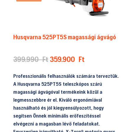
Husqvarna 525PT5S magassági ágvágó
Original
Current
399.990
Ft
359.900
Ft
price
price
was:
is:
Professzionális felhasználók számára terveztük.
399.990 Ft.
359.900 Ft.
A Husqvarna 525PT5S teleszkópos szárú
magassági ágvágóval termékeink közül a
legmesszebbre ér el. Kiváló ergonómiával
használható és jól kiegyensúlyozott, hogy
segítsen Önnek minimális erőfeszítéssel
elvégezni a magasban lévő feladatokat.
Egyszerűen irányítható, X-Torq® motorja gyors