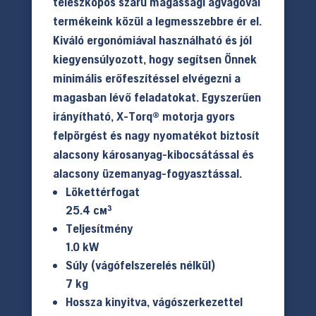
teleszkópos szárú magassági ágvágóval
termékeink közül a legmesszebbre ér el.
Kiváló ergonómiával használható és jól
kiegyensúlyozott, hogy segítsen Önnek
minimális erőfeszítéssel elvégezni a
magasban lévő feladatokat. Egyszerűen
irányítható, X-Torq® motorja gyors
felpörgést és nagy nyomatékot biztosít
alacsony károsanyag-kibocsátással és
alacsony üzemanyag-fogyasztással.
Lökettérfogat
25.4 см³
Teljesítmény
1.0 kW
Súly (vágófelszerelés nélkül)
7 kg
Hossza kinyitva, vágószerkezettel