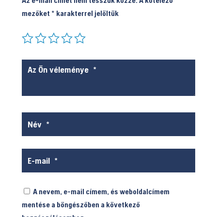
Az e-mail címet nem tesszük közzé.
A kötelező
mezőket
*
karakterrel jelöltük
A nevem, e-mail címem, és weboldalcímem
mentése a böngészőben a következő