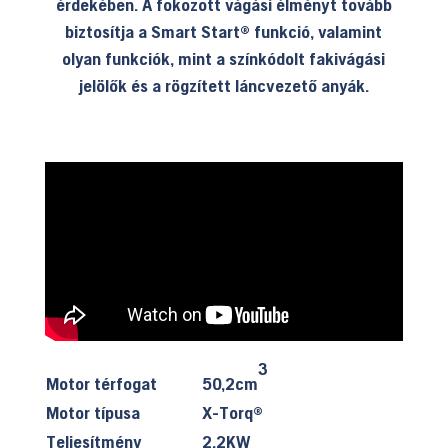
érdekében.
A fokozott vágási élményt tovább
biztosítja a Smart Start® funkció, valamint
olyan funkciók, mint a színkódolt fakivágási
jelölők és a rögzített láncvezető anyák.
3
Motor térfogat
50,2cm
Motor típusa
X-Torq®
Teljesítmény
2,2KW