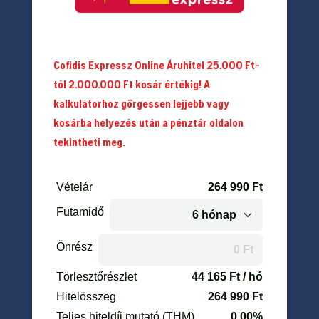
Cofidis Expressz Online Áruhitel 25.000 Ft-
tól 2.000.000 Ft kosár értékig! A
kalkulátorhoz görgessen lejjebb vagy
kosárba helyezés után a pénztár oldalon
tekintheti meg.