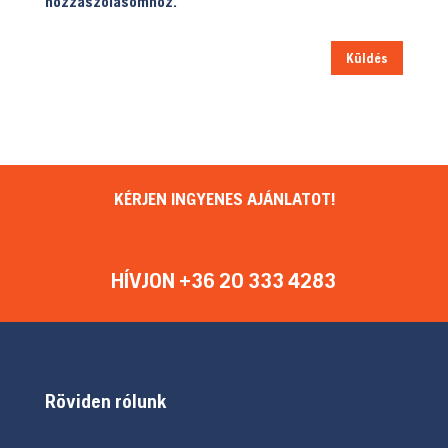
hozzászólásomhoz.
Küldés
KÉRJEN INGYENES AJÁNLATOT!
HÍVJON +36 20 333 4283
Röviden rólunk