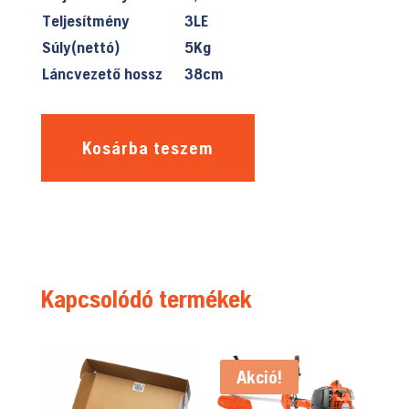
Teljesítmény
3LE
Súly(nettó)
5Kg
Láncvezető hossz
38cm
Kosárba teszem
Kapcsolódó termékek
Akció!