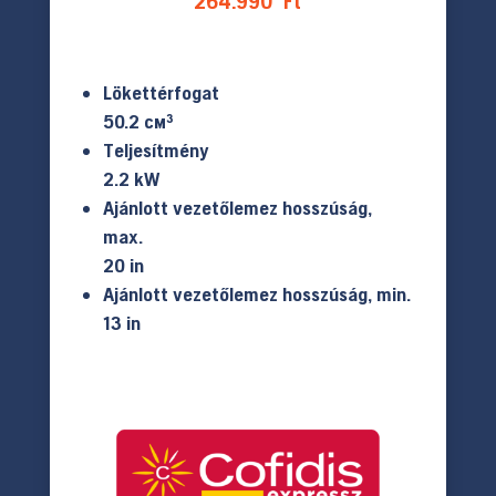
264.990
Ft
Lökettérfogat
50.2 см³
Teljesítmény
2.2 kW
Ajánlott vezetőlemez hosszúság,
max.
20 in
Ajánlott vezetőlemez hosszúság, min.
13 in