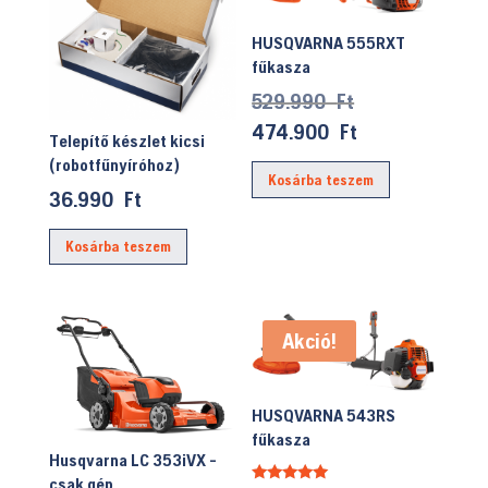
HUSQVARNA 555RXT
fűkasza
Original
529.990
Ft
price
Current
474.900
Ft
Telepítő készlet kicsi
was:
price
(robotfűnyíróhoz)
Kosárba teszem
529.990 Ft.
is:
36.990
Ft
474.900 Ft.
Kosárba teszem
Akció!
HUSQVARNA 543RS
fűkasza
Husqvarna LC 353iVX -
csak gép