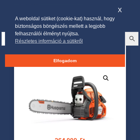
x
A weboldal sütiket (cookie-kat) használ, hogy
biztonságos böngészés mellett a legjobb
felhasználói élményt nyújtsa.
Részletes információ a sütikről
HUSQVARNA 445 S benzines
láncfűrész
Elfogadom