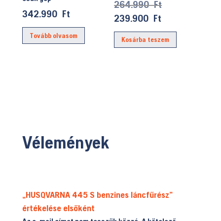
Original
264.990
Ft
Értékelés:
5.00
342.990
Ft
price
/ 5
Current
239.900
Ft
was:
price
Tovább olvasom
Kosárba teszem
264.990 Ft.
is:
239.900 Ft.
Vélemények
„HUSQVARNA 445 S benzines láncfűrész”
értékelése elsőként