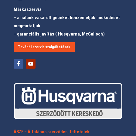
Márkaszervíz
– a nálunk vásárolt gépeket beüzemeljük, működését
megmutatjuk
– garanciális javítás ( Husqvarna, McCulloch)
További szerviz szolgáltatások
ÁSZF – Általános szerződési feltételek