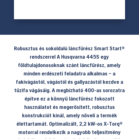
Robusztus és sokoldalú láncfűrész Smart Start®
rendszerrel A Husqvarna 445S egy
földtulajdonosoknak szánt láncfűrész, amely
minden erdészeti feladatra alkalmas – a
fakivágástól, vágástól és gallyazástól kezdve a
tűzifa vágásáig.
A megbízható 400-as sorozatra
építve ez a könnyű láncfűrész fokozott
használatot és megerősített, robusztus
konstrukciót kínál, amely növeli a termék
élettartamát.
Optimalizált, 2,2 kW-os X-Torq®
motorral rendelkezik a nagyobb teljesítmény