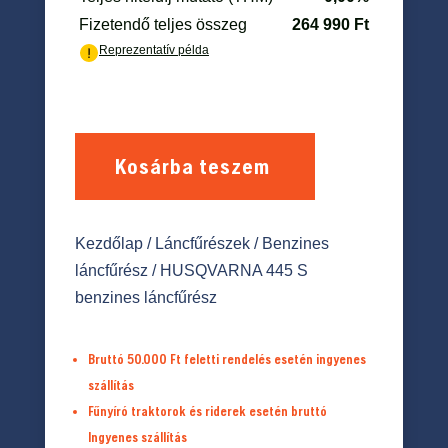
Kosárba teszem
Kezdőlap
/
Láncfűrészek
/
Benzines
láncfűrész
/ HUSQVARNA 445 S
benzines láncfűrész
Bruttó 50.000 Ft feletti rendelés esetén ingyenes
szállítás
Fűnyíró traktorok és riderek esetén bruttó
Ingyenes szállítás