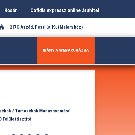
Kosár
Cofidis expressz online áruhitel

2170 Aszód, Pesti út 19. (Malom köz)
IRÁNY A WEBÁRUHÁZBA
ozékok
/
Tartozékok Magasnyomású
Felülettisztító