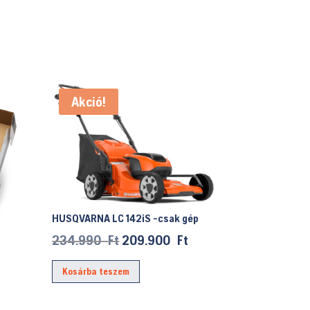
Akció!
HUSQVARNA LC 142iS -csak gép
Original
Current
234.990
Ft
209.900
Ft
price
price
Kosárba teszem
was:
is:
234.990 Ft.
209.900 Ft.