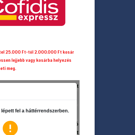
itel 25.000 Ft-tól 2.000.000 Ft kosár
essen lejjebb vagy kosárba helyezés
heti meg.