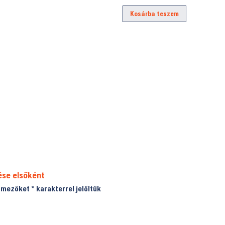
Kosárba teszem
ése elsőként
ő mezőket
*
karakterrel jelöltük