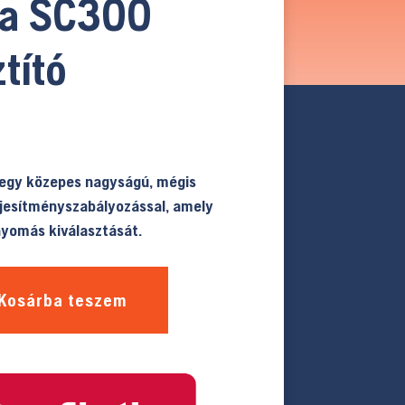
a SC300
ztító
 egy közepes nagyságú, mégis
eljesítményszabályozással, amely
nyomás kiválasztását.
Kosárba teszem