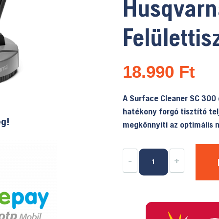
Husqvarn
Felülettis
18.990
Ft
A Surface Cleaner SC 300
hatékony forgó tisztító t
ég!
megkönnyíti az optimális 
Husqvarna
-
+
SC300
Felülettisztító
mennyiség