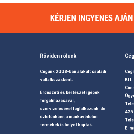
KÉRJEN INGYENES AJÁN
Röviden rólunk
Cég
Cégünk 2008-ban alakult családi
Cégn
vállalkozásként.
Kft.
Cím:
Erdészeti és kertészeti gépek
Ügyv
forgalmazásával,
Tele
szervizelésével foglalkozunk, de
425
üzletünkben a munkavédelmi
Tele
termékek is helyet kaptak.
E-ma