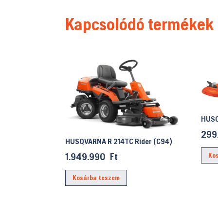
Kapcsolódó termékek
HUSQ
299
HUSQVARNA R 214TC Rider (C94)
1.949.990
Ft
Ko
Kosárba teszem