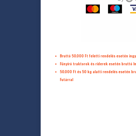
Bruttó 50.000 Ft feletti rendelés esetén ingy
Fűnyíró traktorok és riderek esetén bruttó I
50.000 Ft és 50 kg alatti rendelés esetén b
Futárral