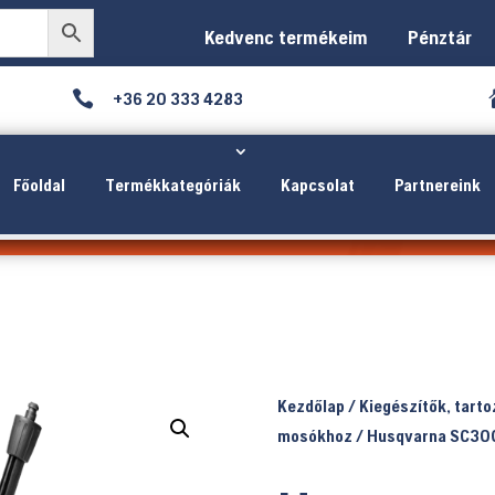
Kedvenc termékeim
Pénztár

+36 20 333 4283
Főoldal
Termékkategóriák
Kapcsolat
Partnereink
Kezdőlap
/
Kiegészítők, tart
mosókhoz
/ Husqvarna SC300 