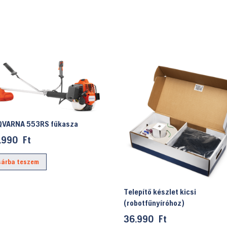
VARNA 553RS fűkasza
.990
Ft
sárba teszem
Telepítő készlet kicsi
(robotfűnyíróhoz)
36.990
Ft