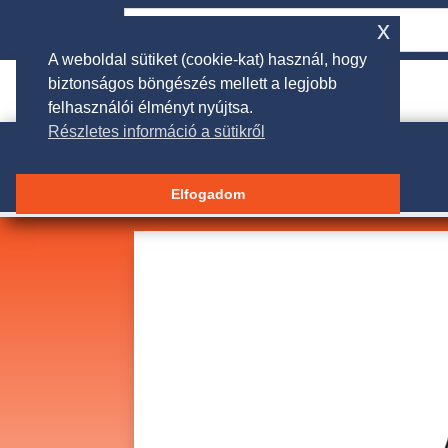
x
A weboldal sütiket (cookie-kat) használ, hogy
biztonságos böngészés mellett a legjobb

rendeles@galgakertigep.hu
felhasználói élményt nyújtsa.
Részletes információ a sütikről
Elfogadom