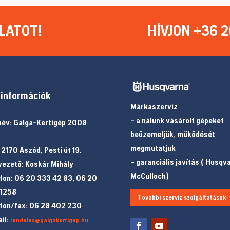
LATOT!
HÍVJON +36 2
információk
Márkaszervíz
– a nálunk vásárolt gépeket
év: Galga-Kertigép 2008
beüzemeljük, működését
megmutatjuk
 2170 Aszód, Pesti út 19.
– garanciális javítás ( Husqv
ezető: Koskár Mihály
McCulloch)
fon: 06 20 333 42 83, 06 20
 1258
További szerviz szolgáltatások
fon/fax: 06 28 402 230
il:
rendeles@galgakertigep.hu