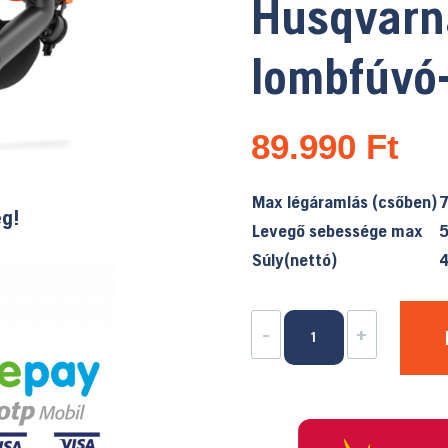
Husqvarn
lombfúvó-
89.990
Ft
Max légáramlás (csőben)
7
ég!
Levegő sebessége max
Súly(nettó)
4
Husqvarna
-
+
120iBV
lombfúvó-
csak
gép