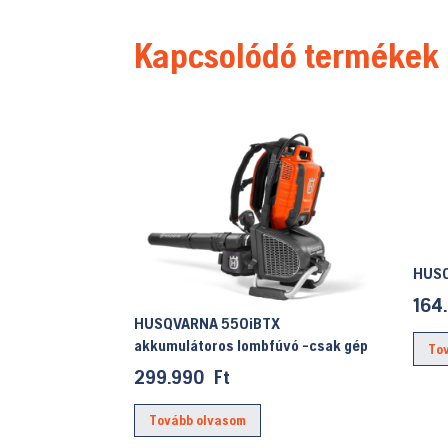
Kapcsolódó termékek
HUSQ
164
HUSQVARNA 550iBTX
akkumulátoros lombfúvó -csak gép
To
299.990
Ft
Tovább olvasom