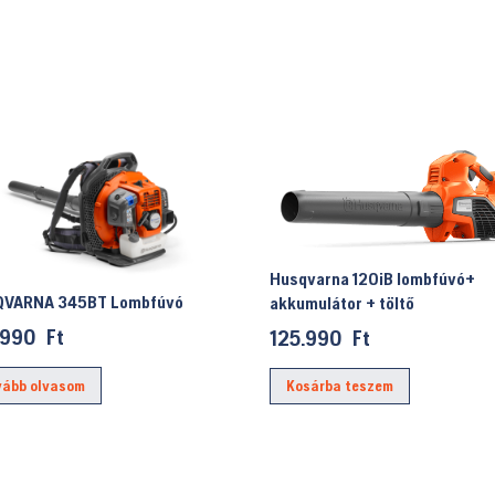
Husqvarna 120iB lombfúvó+
VARNA 345BT Lombfúvó
akkumulátor + töltő
.990
Ft
125.990
Ft
vább olvasom
Kosárba teszem