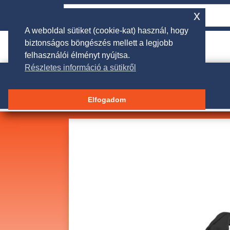
x
A weboldal sütiket (cookie-kat) használ, hogy
biztonságos böngészés mellett a legjobb

rendeles@galgakertigep.hu
felhasználói élményt nyújtsa.
Részletes információ a sütikről
Elfogadom