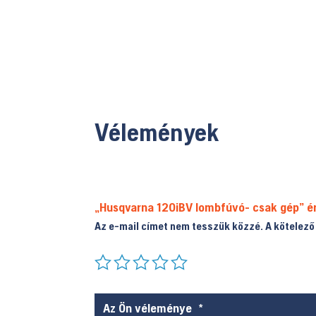
Vélemények
„Husqvarna 120iBV lombfúvó- csak gép” é
Az e-mail címet nem tesszük közzé.
A kötelez