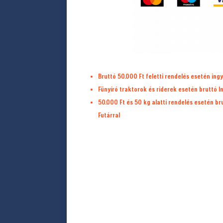
Bruttó 50.000 Ft feletti rendelés esetén ingy
Fűnyíró traktorok és riderek esetén bruttó I
50.000 Ft és 50 kg alatti rendelés esetén b
Futárral