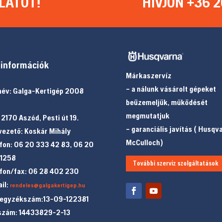
LATOT!
HÍVJON +36 2
információk
Márkaszervíz
– a nálunk vásárolt gépeket
év: Galga-Kertigép 2008
beüzemeljük, működését
megmutatjuk
 2170 Aszód, Pesti út 19.
– garanciális javítás ( Husqv
ezető: Koskár Mihály
McCulloch)
fon: 06 20 333 42 83, 06 20
 1258
További szerviz szolgáltatások
fon/fax: 06 28 402 230
il:
rendeles@galgakertigep.hu
jegyzékszám:13-09-122381
szám: 14433829-2-13