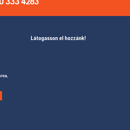
0 333 4283
Látogasson el hozzánk!
arna,