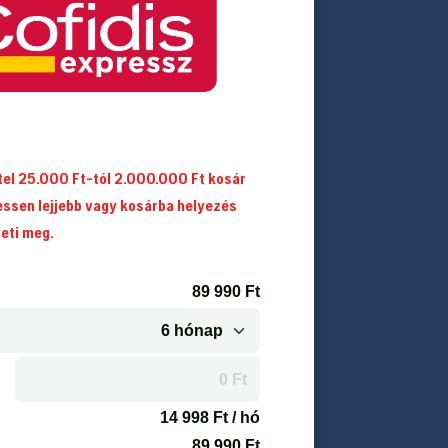
itel 25.000 Ft-tól 2.000.000 Ft kosár
essen lejjebb vagy kosárba helyezés
heti meg.