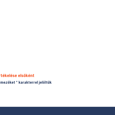
rtékelése elsőként
ő mezőket
*
karakterrel jelöltük