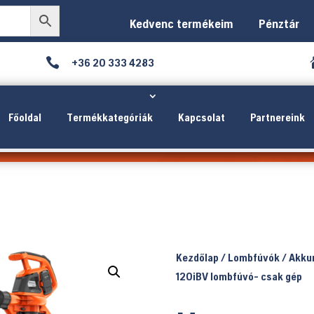
Kedvenc termékeim
Pénztár

+36 20 333 4283
Főoldal
Termékkategóriák
Kapcsolat
Partnereink
Kezdőlap
/
Lombfúvók
/
Akku
120iBV lombfúvó- csak gép