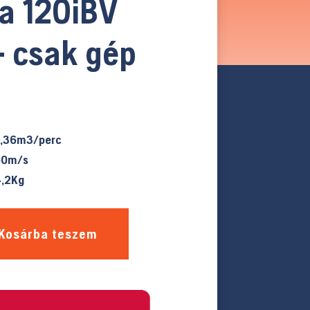
a 120iBV
 csak gép
,36m3/perc
50m/s
,2Kg
Kosárba teszem