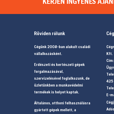
KÉRJEN INGYENES AJÁN
Röviden rólunk
Cég
Cégünk 2008-ban alakult családi
Cégn
vállalkozásként.
Kft.
Cím:
Erdészeti és kertészeti gépek
Ügyv
forgalmazásával,
Tele
szervizelésével foglalkozunk, de
425
üzletünkben a munkavédelmi
Tele
termékek is helyet kaptak.
E-ma
Cég
Általános, otthoni felhasználásra
Adó
gyártott gépek mellett, a