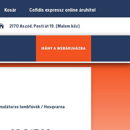
Kosár
Cofidis expressz online áruhitel

2170 Aszód, Pesti út 19. (Malom köz)
IRÁNY A WEBÁRUHÁZBA
mulátoros lombfúvók
/ Husqvarna