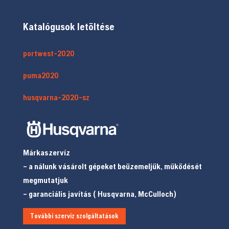
Katalógusok letöltése
portwest-2020
puma2020
husqvarna-2020-sz
Márkaszervíz
– a nálunk vásárolt gépeket beüzemeljük, működését
megmutatjuk
– garanciális javítás ( Husqvarna, McCulloch)
További szerviz szolgáltatások