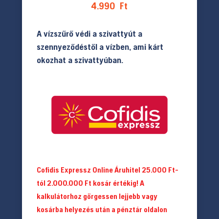
4.990
Ft
A vízszűrő védi a szivattyút a
szennyeződéstől a vízben, ami kárt
okozhat a szivattyúban.
Cofidis Expressz Online Áruhitel 25.000 Ft-
tól 2.000.000 Ft kosár értékig! A
kalkulátorhoz görgessen lejjebb vagy
kosárba helyezés után a pénztár oldalon