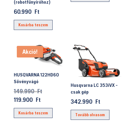
(robotfűnyíróhoz)
60.990
Ft
Kosárba teszem
Akció!
HUSQVARNA 122HD60
Sövényvágó
Husqvarna LC 353iVX -
Original
149.990
Ft
csak gép
price
Current
119.900
Ft
342.990
Ft
was:
price
Kosárba teszem
149.990 Ft.
is:
Tovább olvasom
119.900 Ft.