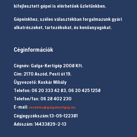
kifejlesztett gépei is elérhetőek üzletünkben.
Gépeinkhez, széles választékban forgalmazunk gyári
alkatrészeket, tartozékokat, és kenőanyagokat.
Céginformációk
Cégnév: Galga-Kertigép 2008 Kft.
Cím: 2170 Aszód, Pesti út 19.
Ügyvezető: Koskár Mihály
Telefon: 06 20 333 42 83, 06 20 425 1258
Telefon/fax: 06 28 402 230
E-mail:
rendeles@galgakertigep.hu
Cégjegyzékszám:13-09-122381
Adószám: 14433829-2-13