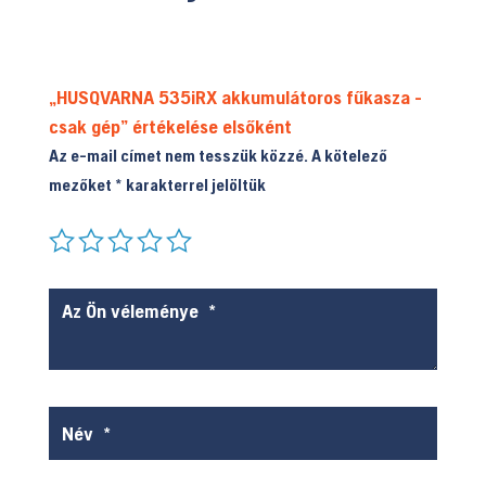
„HUSQVARNA 535iRX akkumulátoros fűkasza -
csak gép” értékelése elsőként
Az e-mail címet nem tesszük közzé.
A kötelező
mezőket
*
karakterrel jelöltük