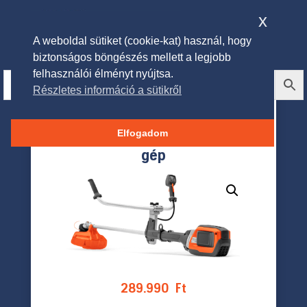
x
A weboldal sütiket (cookie-kat) használ, hogy
biztonságos böngészés mellett a legjobb
felhasználói élményt nyújtsa.
Részletes információ a sütikről
HUSQVARNA 535iRX
akkumulátoros fűkasza -csak
Elfogadom
gép
289.990
Ft