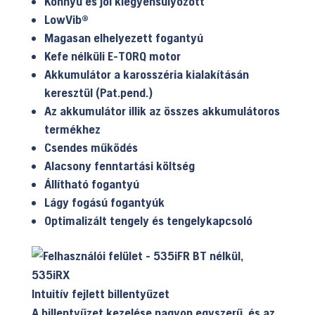
Könnyű és jól kiegyensúlyozott
LowVib®
Magasan elhelyezett fogantyú
Kefe nélküli E-TORQ motor
Akkumulátor a karosszéria kialakításán
keresztül (Pat.pend.)
Az akkumulátor illik az összes akkumulátoros
termékhez
Csendes működés
Alacsony fenntartási költség
Állítható fogantyú
Lágy fogású fogantyúk
Optimalizált tengely és tengelykapcsoló
Intuitív fejlett billentyűzet
A billentyűzet kezelése nagyon egyszerű, és az