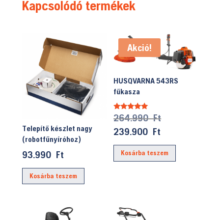
Kapcsolódó termékek
Akció!
HUSQVARNA 543RS
fűkasza
Original
264.990
Ft
Értékelés:
5.00
Telepítő készlet nagy
price
/ 5
Current
239.900
Ft
(robotfűnyíróhoz)
was:
price
93.990
Ft
Kosárba teszem
264.990 Ft.
is:
239.900 Ft.
Kosárba teszem