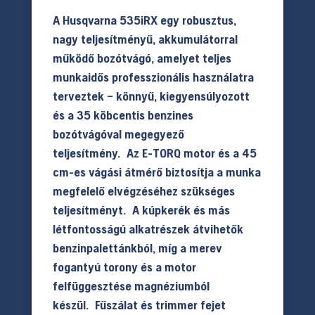
A Husqvarna 535iRX egy robusztus,
nagy teljesítményű, akkumulátorral
működő bozótvágó, amelyet teljes
munkaidős professzionális használatra
terveztek – könnyű, kiegyensúlyozott
és a 35 köbcentis benzines
bozótvágóval megegyező
teljesítmény. Az E-TORQ motor és a 45
cm-es vágási átmérő biztosítja a munka
megfelelő elvégzéséhez szükséges
teljesítményt. A kúpkerék és más
létfontosságú alkatrészek átvihetők
benzinpalettánkból, míg a merev
fogantyú torony és a motor
felfüggesztése magnéziumból
készül. Fűszálat és trimmer fejet