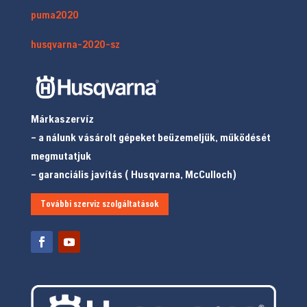
puma2020
husqvarna-2020-sz
Márkaszervíz
– a nálunk vásárolt gépeket beüzemeljük, működését
megmutatjuk
– garanciális javítás ( Husqvarna, McCulloch)
További szerviz szolgáltatások