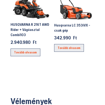
HUSQVARNA R 216T AWD
Husqvarna LC 353iVX -
Rider + Vágóasztal
csak gép
Combi103
342.990
Ft
2.940.980
Ft
Tovább olvasom
Tovább olvasom
Vélemények