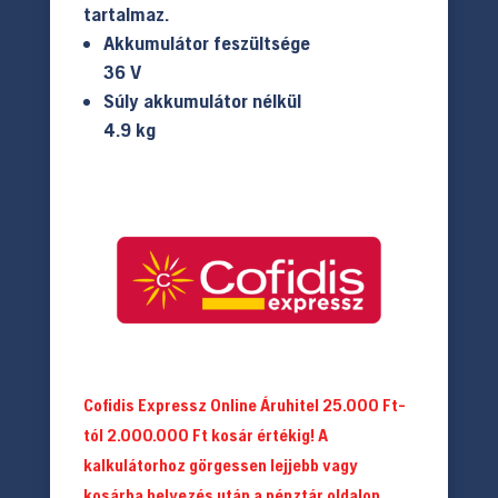
tartalmaz.
Akkumulátor feszültsége
36 V
Súly akkumulátor nélkül
4.9 kg
Cofidis Expressz Online Áruhitel 25.000 Ft-
tól 2.000.000 Ft kosár értékig! A
kalkulátorhoz görgessen lejjebb vagy
kosárba helyezés után a pénztár oldalon