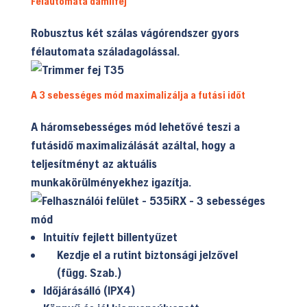
Félautomata damilfej
Robusztus két szálas vágórendszer gyors
félautomata száladagolással.
A 3 sebességes mód maximalizálja a futási időt
A háromsebességes mód lehetővé teszi a
futásidő maximalizálását azáltal, hogy a
teljesítményt az aktuális
munkakörülményekhez igazítja.
Intuitív fejlett billentyűzet
Kezdje el a rutint biztonsági jelzővel
(függ. Szab.)
Időjárásálló (IPX4)