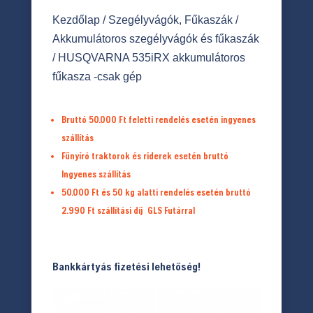
Kezdőlap
/
Szegélyvágók, Fűkaszák
/
Akkumulátoros szegélyvágók és fűkaszák
/ HUSQVARNA 535iRX akkumulátoros
fűkasza -csak gép
Bruttó 50.000 Ft feletti rendelés esetén ingyenes
szállítás
Fűnyíró traktorok és riderek esetén bruttó
Ingyenes szállítás
50.000 Ft és 50 kg alatti rendelés esetén bruttó
2.990 Ft
szállítási díj
GLS Futárral
Bankkártyás fizetési lehetőség!