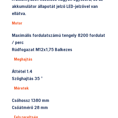
akkumulátor állapotát jelző LED-jelzővel van
ellátva.
Motor
Maximális fordulatszámú tengely
8200 fordulat
/ perc
Rúdfogazat
M12x1,75 Balkezes
Meghajtás
Áttétel
1.4
Szöghajtás
35 °
Méretek
Csőhossz
1380 mm
Csőátmérő
28 mm
Felszereltség