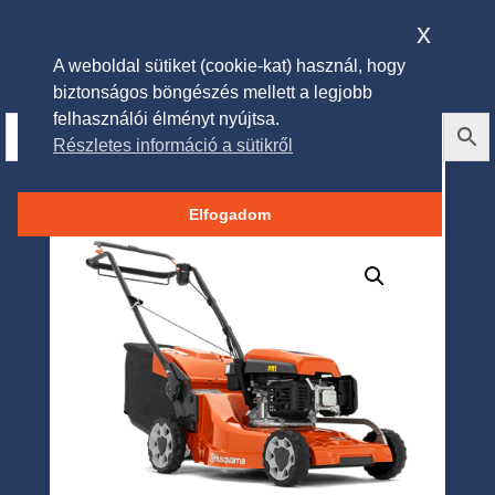
x
A weboldal sütiket (cookie-kat) használ, hogy
biztonságos böngészés mellett a legjobb
felhasználói élményt nyújtsa.
Részletes információ a sütikről
HUSQVARNA LC 347V Önjáró
fűnyíró
Elfogadom