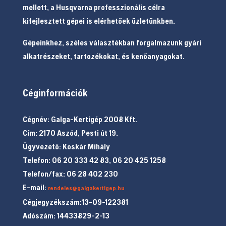
mellett, a Husqvarna professzionális célra
kifejlesztett gépei is elérhetőek üzletünkben.
Gépeinkhez, széles választékban forgalmazunk gyári
alkatrészeket, tartozékokat, és kenőanyagokat.
Céginformációk
Cégnév: Galga-Kertigép 2008 Kft.
Cím: 2170 Aszód, Pesti út 19.
Ügyvezető: Koskár Mihály
Telefon: 06 20 333 42 83, 06 20 425 1258
Telefon/fax: 06 28 402 230
E-mail:
rendeles@galgakertigep.hu
Cégjegyzékszám:13-09-122381
Adószám: 14433829-2-13