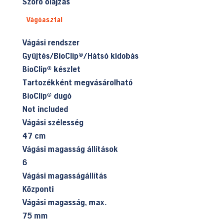
Szóró olajzás
Vágóasztal
Vágási rendszer
Gyűjtés/BioClip®/Hátsó kidobás
BioClip® készlet
Tartozékként megvásárolható
BioClip® dugó
Not included
Vágási szélesség
47 cm
Vágási magasság állítások
6
Vágási magasságállítás
Központi
Vágási magasság, max.
75 mm