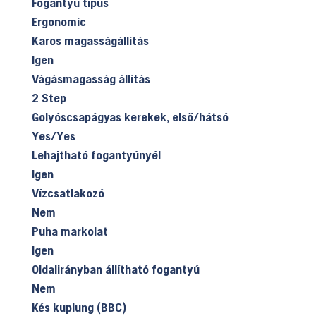
Fogantyú típus
Ergonomic
Karos magasságállítás
Igen
Vágásmagasság állítás
2 Step
Golyóscsapágyas kerekek, első/hátsó
Yes/Yes
Lehajtható fogantyúnyél
Igen
Vízcsatlakozó
Nem
Puha markolat
Igen
Oldalirányban állítható fogantyú
Nem
Kés kuplung (BBC)