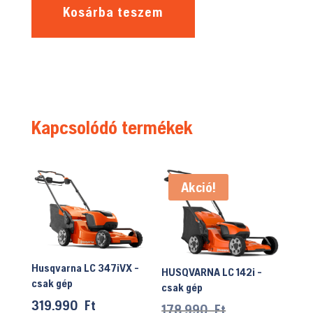
Kosárba teszem
Kapcsolódó termékek
Akció!
Husqvarna LC 347iVX -
HUSQVARNA LC 142i -
csak gép
csak gép
319.990
Ft
Original
178.990
Ft