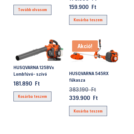
price
Current
159.900
Ft
Tovább olvasom
was:
price
Kosárba teszem
178.990 Ft.
is:
159.900 Ft.
Akció!
HUSQVARNA 125BVx
HUSQVARNA 545RX
Lombfúvó- szívó
fűkasza
181.890
Ft
Original
383.190
Ft
price
Kosárba teszem
Current
339.900
Ft
was:
price
Kosárba teszem
383.190 Ft.
is:
339.900 Ft.