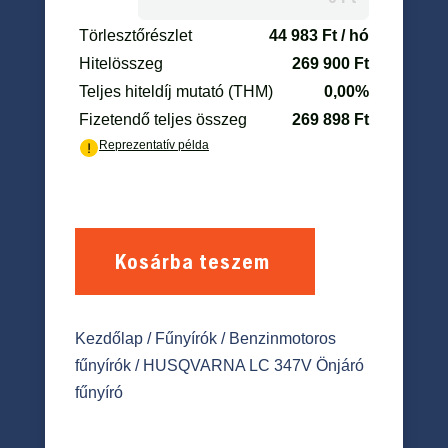
Kosárba teszem
Kezdőlap
/
Fűnyírók
/
Benzinmotoros
fűnyírók
/ HUSQVARNA LC 347V Önjáró
fűnyíró