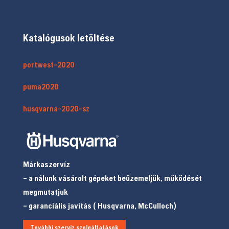
Katalógusok letöltése
portwest-2020
puma2020
husqvarna-2020-sz
Márkaszervíz
– a nálunk vásárolt gépeket beüzemeljük, működését
megmutatjuk
– garanciális javítás ( Husqvarna, McCulloch)
További szerviz szolgáltatások