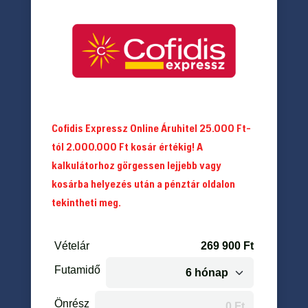
Cofidis Expressz Online Áruhitel 25.000 Ft-
tól 2.000.000 Ft kosár értékig! A
kalkulátorhoz görgessen lejjebb vagy
kosárba helyezés után a pénztár oldalon
tekintheti meg.