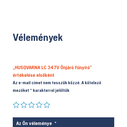
Vélemények
„HUSQVARNA LC 347V Önjáró fűnyíró”
értékelése elsőként
Az e-mail címet nem tesszük közzé.
A kötelező
mezőket
*
karakterrel jelöltük