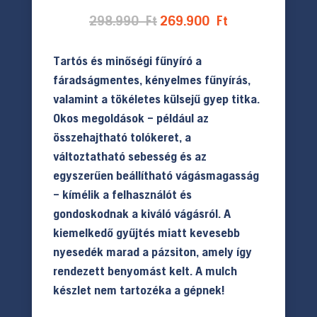
Original
Current
298.990
Ft
269.900
Ft
price
price
was:
is:
Tartós és minőségi fűnyíró a
298.990 Ft.
269.900 Ft.
fáradságmentes, kényelmes fűnyírás,
valamint a tökéletes külsejű gyep titka.
Okos megoldások – például az
összehajtható tolókeret, a
változtatható sebesség és az
egyszerűen beállítható vágásmagasság
– kímélik a felhasználót és
gondoskodnak a kiváló vágásról. A
kiemelkedő gyűjtés miatt kevesebb
nyesedék marad a pázsiton, amely így
rendezett benyomást kelt.
A mulch
készlet nem tartozéka a gépnek!