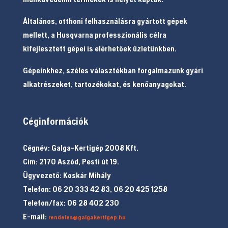
Általános, otthoni felhasználásra gyártott gépek
mellett, a Husqvarna professzionális célra
kifejlesztett gépei is elérhetőek üzletünkben.
Gépeinkhez, széles választékban forgalmazunk gyári
alkatrészeket, tartozékokat, és kenőanyagokat.
Céginformációk
Cégnév: Galga-Kertigép 2008 Kft.
Cím: 2170 Aszód, Pesti út 19.
Ügyvezető: Koskár Mihály
Telefon: 06 20 333 42 83, 06 20 425 1258
Telefon/fax: 06 28 402 230
E-mail:
rendeles@galgakertigep.hu