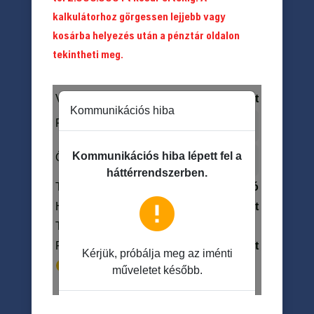
kalkulátorhoz görgessen lejjebb vagy
kosárba helyezés után a pénztár oldalon
tekintheti meg.