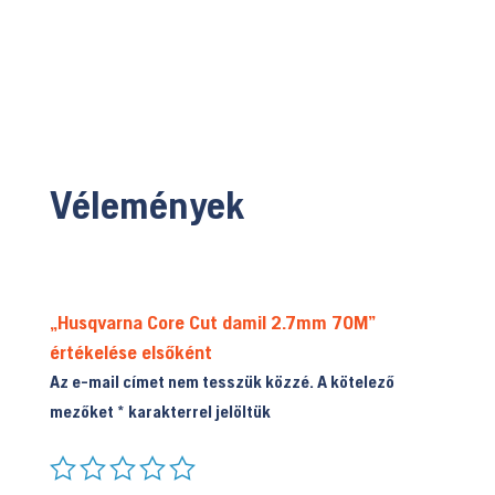
3.548.900 Ft
Vélemények
„Husqvarna Core Cut damil 2.7mm 70M”
értékelése elsőként
Az e-mail címet nem tesszük közzé.
A kötelező
mezőket
*
karakterrel jelöltük