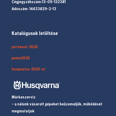
Cégjegyzékszám:13-09-122381
Adószám: 14433829-2-13
Katalógusok letöltése
portwest-2020
puma2020
husqvarna-2020-sz
Márkaszervíz
– a nálunk vásárolt gépeket beüzemeljük, működését
megmutatjuk