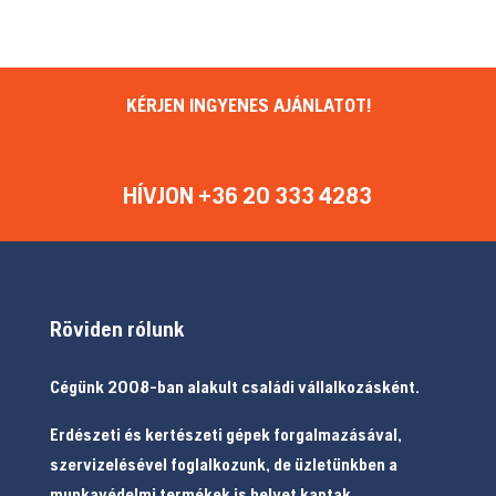
KÉRJEN INGYENES AJÁNLATOT!
HÍVJON +36 20 333 4283
Röviden rólunk
Cégünk 2008-ban alakult családi vállalkozásként.
Erdészeti és kertészeti gépek forgalmazásával,
szervizelésével foglalkozunk, de üzletünkben a
munkavédelmi termékek is helyet kaptak.