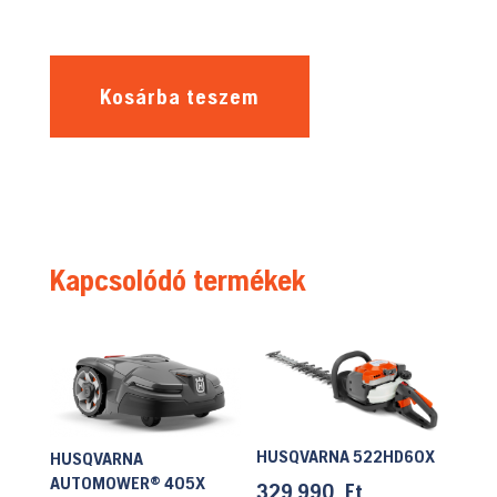
Kosárba teszem
Kapcsolódó termékek
HUSQVARNA 522HD60X
HUSQVARNA
AUTOMOWER® 405X
329.990
Ft