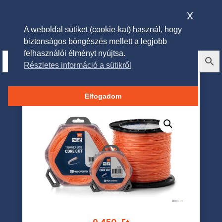
x
A weboldal sütiket (cookie-kat) használ, hogy
biztonságos böngészés mellett a legjobb
felhasználói élményt nyújtsa.
Részletes információ a sütikről
Husqvarna Core Cut damil
2.7mm 70M
Elfogadom