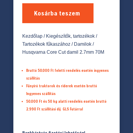
Kosárba teszem
Kezdőlap
/
Kiegészítők, tartozékok
/
Tartozékok fűkaszához
/
Damilok
/
Husqvarna Core Cut damil 2.7mm 70M
Bruttó 50.000 Ft feletti rendelés esetén ingyenes
szállítás
Fűnyíró traktorok és riderek esetén bruttó
Ingyenes szállítás
50.000 Ft és 50 kg alatti rendelés esetén bruttó
2.990 Ft
szállítási díj
GLS Futárral
Bankkártyás fizetési lehetőség!