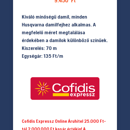
9.450
Ft
Kiváló minőségű damil, minden
Husqvarna damilfejhez alkalmas. A
megfelelő méret megtalálása
érdekében a damilok különböző színűek.
Kiszerelés: 70 m
Egységár: 135 Ft/m
Cofidis Expressz Online Áruhitel 25.000 Ft-
tól 2.000.000 Ft kosár értékig! A