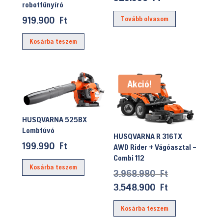
robotfűnyíró
919.900
Ft
Tovább olvasom
Kosárba teszem
Akció!
HUSQVARNA 525BX
Lombfúvó
HUSQVARNA R 316TX
199.990
Ft
AWD Rider + Vágóasztal –
Combi 112
Kosárba teszem
Original
3.968.980
Ft
price
Current
3.548.900
Ft
was:
price
Kosárba teszem
3.968.980 Ft
is: