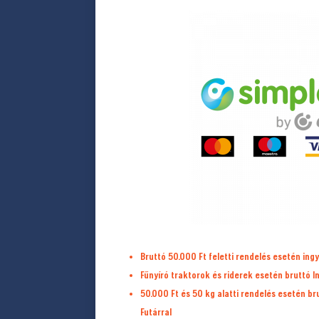
Bruttó 50.000 Ft feletti rendelés esetén ingy
Fűnyíró traktorok és riderek esetén bruttó I
50.000 Ft és 50 kg alatti rendelés esetén b
Futárral