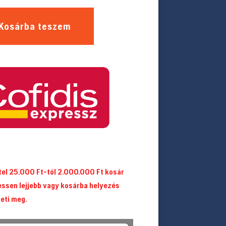
Kosárba teszem
itel 25.000 Ft-tól 2.000.000 Ft kosár
essen lejjebb vagy kosárba helyezés
heti meg.