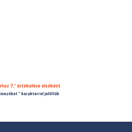
rhoz 7.” értékelése elsőként
ő mezőket
*
karakterrel jelöltük