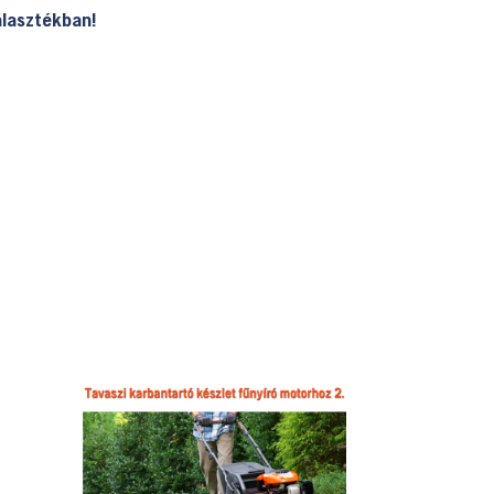
álasztékban!