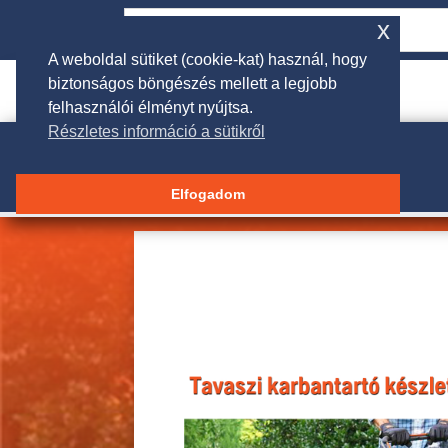
x
A weboldal sütiket (cookie-kat) használ, hogy
biztonságos böngészés mellett a legjobb

rendeles@galgakertigep.hu
felhasználói élményt nyújtsa.
Részletes információ a sütikről
Elfogadom