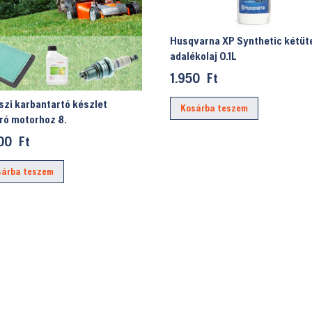
Husqvarna XP Synthetic kétü
adalékolaj 0.1L
1.950
Ft
szi karbantartó készlet
Kosárba teszem
ró motorhoz 8.
400
Ft
sárba teszem