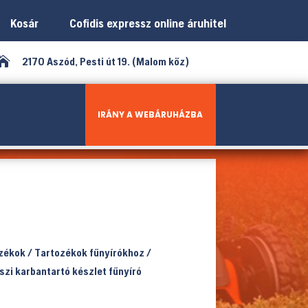
Kosár
Cofidis expressz online áruhitel

2170 Aszód, Pesti út 19. (Malom köz)
IRÁNY A WEBÁRUHÁZBA
ozékok
/
Tartozékok fűnyírókhoz
/
szi karbantartó készlet fűnyíró