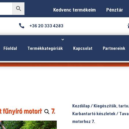
Kedvenc termékeim
Pénztár

+36 20 333 4283
Főoldal
Termékkategóriák
Kapcsolat
Partnereink
Kezdőlap
/
Kiegészítők, tart
Karbantartó készletek
/ Tava
motorhoz 7.