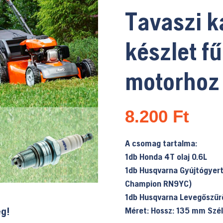
Tavaszi k
készlet f
motorhoz 
8.200
Ft
A csomag tartalma:
1db Honda 4T olaj 0.6L
1db Husqvarna Gyújtógyert
Champion RN9YC)
1db Husqvarna Levegőszűr
Méret: Hossz: 135 mm Sz
ég!