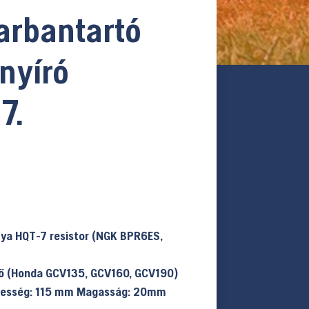
arbantartó
űnyíró
7.
ya HQT-7 resistor (NGK BPR6ES,
ő (Honda GCV135, GCV160, GCV190)
élesség: 115 mm Magasság: 20mm