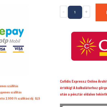
Tavaszi
-
+
karbantartó
készlet
fűnyíró
motorhoz
7.
mennyiség
Cofidis Expressz Online Áruh
enes szállítás
értékig! A kalkulátorhoz görg
ngyenes szállítás
után a pénztár oldalon tekint
ruttó 2.990 Ft
szállítási díj
GLS