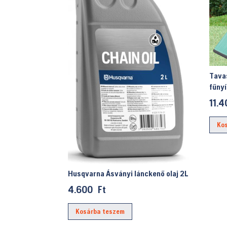
Tava
fűnyí
11.
Ko
Husqvarna Ásványi lánckenő olaj 2L
4.600
Ft
Kosárba teszem