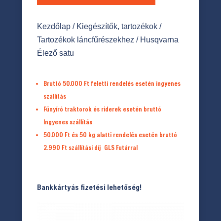
Kezdőlap
/
Kiegészítők, tartozékok
/
Tartozékok láncfűrészekhez
/ Husqvarna
Élező satu
Bruttó 50.000 Ft feletti rendelés esetén ingyenes
szállítás
Fűnyíró traktorok és riderek esetén bruttó
Ingyenes szállítás
50.000 Ft és 50 kg alatti rendelés esetén bruttó
2.990 Ft
szállítási díj
GLS Futárral
Bankkártyás fizetési lehetőség!