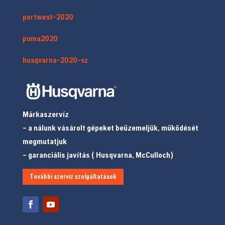
portwest-2020
puma2020
husqvarna-2020-sz
Márkaszervíz
– a nálunk vásárolt gépeket beüzemeljük, működését
megmutatjuk
– garanciális javítás ( Husqvarna, McCulloch)
További szerviz szolgáltatások