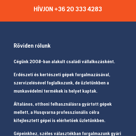
HÍVJON +36 20 333 4283
Röviden rólunk
Cégünk 2008-ban alakult családi vállalkozásként.
Erdészeti és kertészeti gépek forgalmazásával,
szervizelésével foglalkozunk, de üzletünkben a
munkavédelmi termékek is helyet kaptak.
Általános, otthoni felhasználásra gyártott gépek
mellett, a Husqvarna professzionális célra
kifejlesztett gépei is elérhetőek üzletünkben.
Gépeinkhez, széles választékban forgalmazunk gyári