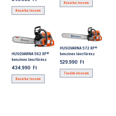
Kosárba teszem
was:
price
Kosárba teszem
399.990 Ft.
is:
349.900 Ft.
HUSQVARNA 572 XP®
benzines láncfűrész
HUSQVARNA 562 XP®
benzines láncfűrész
529.990
Ft
434.990
Ft
Tovább olvasom
Kosárba teszem