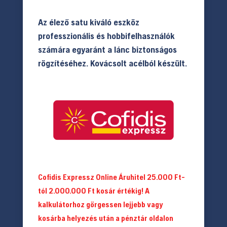
Az élező satu kiváló eszköz
professzionális és hobbifelhasználók
számára egyaránt a lánc biztonságos
rögzítéséhez. Kovácsolt acélból készült.
Cofidis Expressz Online Áruhitel 25.000 Ft-
tól 2.000.000 Ft kosár értékig! A
kalkulátorhoz görgessen lejjebb vagy
kosárba helyezés után a pénztár oldalon