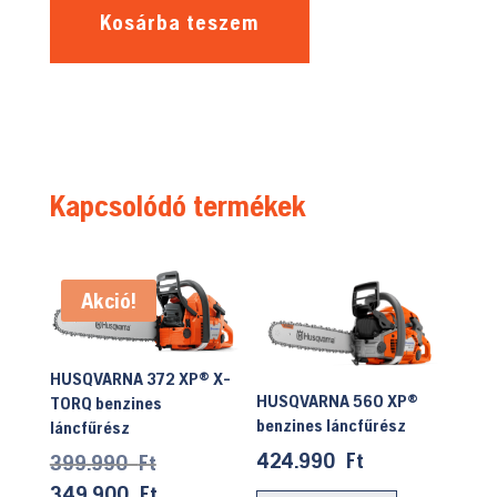
Kosárba teszem
Kapcsolódó termékek
Akció!
HUSQVARNA 372 XP® X-
HUSQVARNA 560 XP®
TORQ benzines
benzines láncfűrész
láncfűrész
424.990
Ft
Original
399.990
Ft
price
Current
349.900
Ft