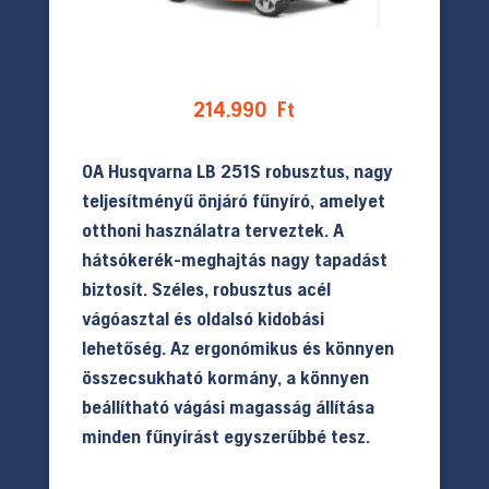
214.990
Ft
0A Husqvarna LB 251S robusztus, nagy
teljesítményű önjáró fűnyíró, amelyet
otthoni használatra terveztek. A
hátsókerék-meghajtás nagy tapadást
biztosít. Széles, robusztus acél
vágóasztal és oldalsó kidobási
lehetőség. Az ergonómikus és könnyen
összecsukható kormány, a könnyen
beállítható vágási magasság állítása
minden fűnyírást egyszerűbbé tesz.