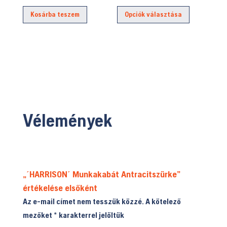
Ennek
Kosárba teszem
Opciók választása
a
terméknek
több
variációja
van.
A
változatok
a
Vélemények
termékolda
választhat
ki
„´HARRISON´ Munkakabát Antracitszürke”
értékelése elsőként
Az e-mail címet nem tesszük közzé.
A kötelező
mezőket
*
karakterrel jelöltük