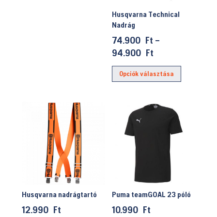
A
Husqvarna Technical
változatok
Nadrág
a
74.900
Ft
–
termékoldalon
Ártartomány:
94.900
Ft
választhatók
74.900 Ft
Ennek
ki
Opciók választása
-
a
94.900 Ft
terméknek
több
variációja
van.
A
változatok
a
termékolda
választhat
Husqvarna nadrágtartó
Puma teamGOAL 23 póló
ki
12.990
Ft
10.990
Ft