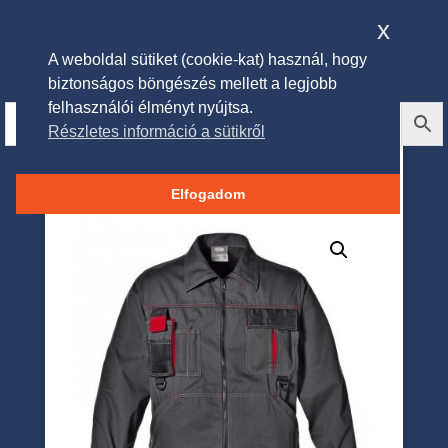
x
A weboldal sütiket (cookie-kat) használ, hogy
biztonságos böngészés mellett a legjobb
felhasználói élményt nyújtsa.
Részletes információ a sütikről
´HARRISON´ Munkakabát
Antracitszürke
Elfogadom