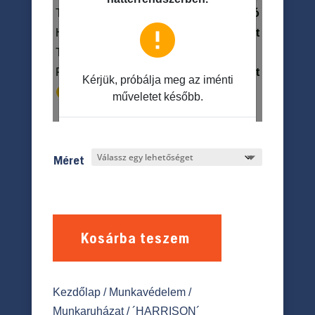
Méret
Kosárba teszem
Kezdőlap
/
Munkavédelem
/
Munkaruházat
/ ´HARRISON´