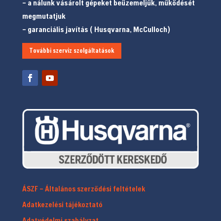
– a nálunk vásárolt gépeket beüzemeljük, működését
megmutatjuk
– garanciális javítás ( Husqvarna, McCulloch)
További szerviz szolgáltatások
ÁSZF – Általános szerződési feltételek
Adatkezelési tájékoztató
Adatvédelmi szabályzat