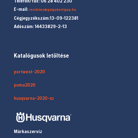
Telefon/fax: 06 28 402 230
E-mail:
rendeles@galgakertigep.hu
Cégjegyzékszám:13-09-122381
Adószám: 14433829-2-13
Katalógusok letöltése
portwest-2020
puma2020
husqvarna-2020-sz
Márkaszervíz