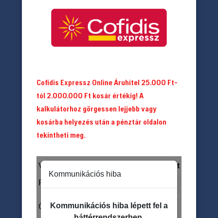
Cofidis Expressz Online Áruhitel 25.000 Ft-
tól 2.000.000 Ft kosár értékig! A
kalkulátorhoz görgessen lejjebb vagy
kosárba helyezés után a pénztár oldalon
tekintheti meg.