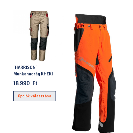
´HARRISON´
Munkanadrág KHEKI
18.990
Ft
Ennek
Opciók választása
a
terméknek
több
variációja
van.