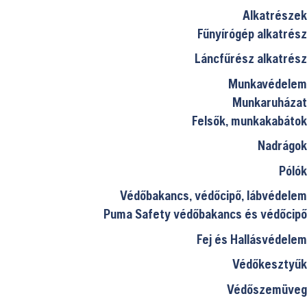
Alkatrészek
Fűnyírógép alkatrész
Láncfűrész alkatrész
Munkavédelem
Munkaruházat
Felsők, munkakabátok
Nadrágok
Pólók
Védőbakancs, védőcipő, lábvédelem
Puma Safety védőbakancs és védőcipő
Fej és Hallásvédelem
Védőkesztyűk
Védőszemüveg