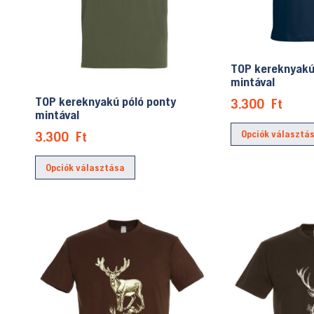
TOP kereknyakú
mintával
TOP kereknyakú póló ponty
3.300
Ft
mintával
Opciók választá
3.300
Ft
Ennek
Opciók választása
a
terméknek
több
variációja
van.
A
változatok
a