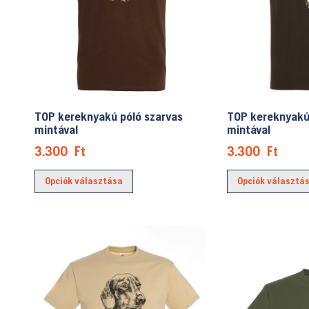
termékoldalon
választhatók
ki
TOP kereknyakú póló szarvas
TOP kereknyakú 
mintával
mintával
3.300
Ft
3.300
Ft
Ennek
Opciók választása
Opciók választá
a
terméknek
több
variációja
van.
A
változatok