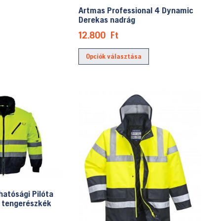
variációja
Artmas Professional 4 Dynamic
van.
Derekas nadrág
A
12.800
Ft
változatok
Ennek
a
Opciók választása
a
termékoldalon
terméknek
választhatók
több
ki
variációja
van.
A
változatok
a
termékoldalon
választhatók
ki
hatósági Pilóta
/ tengerészkék