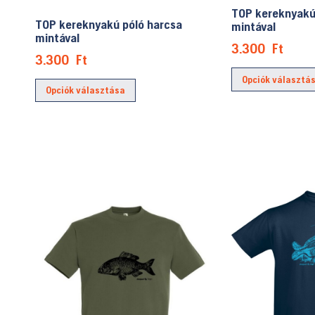
TOP kereknyakú
TOP kereknyakú póló harcsa
mintával
mintával
3.300
Ft
3.300
Ft
Ennek
Opciók választá
Opciók választása
a
terméknek
több
variációja
van.
A
változatok
a
termékoldalon
választhatók
ki