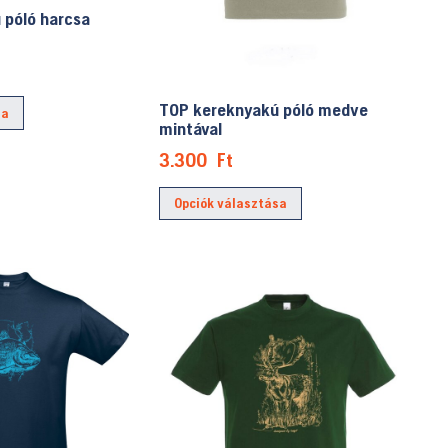
 póló harcsa
Ennek
TOP kereknyakú póló medve
sa
a
mintával
terméknek
3.300
Ft
több
Ennek
variációja
Opciók választása
a
van.
terméknek
A
több
változatok
variációja
a
van.
termékoldalon
A
választhatók
változatok
ki
a
termékoldalon
választhatók