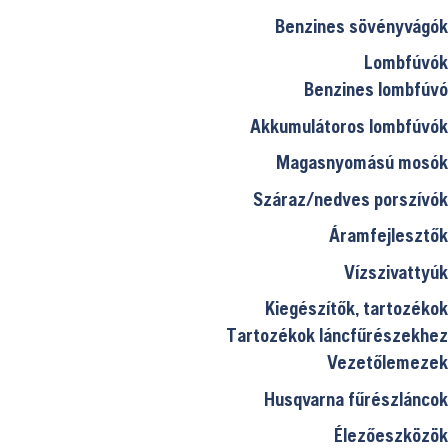
Benzines sövényvágók
Lombfúvók
Benzines lombfúvó
Akkumulátoros lombfúvók
Magasnyomású mosók
Száraz/nedves porszívók
Áramfejlesztők
Vízszivattyúk
Kiegészítők, tartozékok
Tartozékok láncfűrészekhez
Vezetőlemezek
Husqvarna fűrészláncok
Élezőeszközök