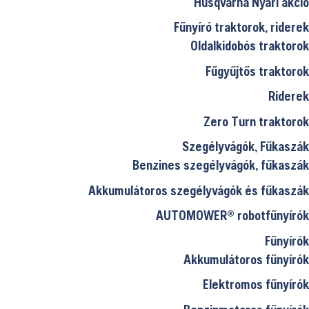
Husqvarna Nyári akció
Fűnyíró traktorok, riderek
Oldalkidobós traktorok
Fűgyűjtős traktorok
Riderek
Zero Turn traktorok
Szegélyvágók, Fűkaszák
Benzines szegélyvágók, fűkaszák
Akkumulátoros szegélyvágók és fűkaszák
AUTOMOWER® robotfűnyírók
Fűnyírók
Akkumulátoros fűnyírók
Elektromos fűnyírók