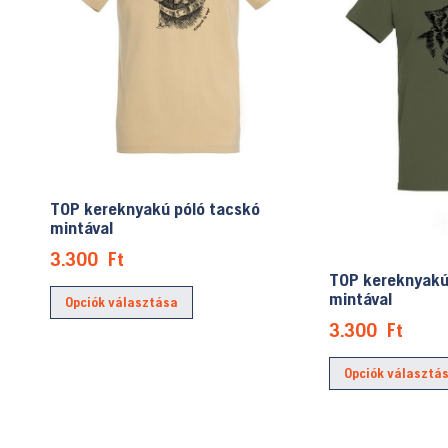
a
termékoldalon
választhatók
ki
TOP kereknyakú póló tacskó
mintával
3.300
Ft
TOP kereknyakú
Ennek
mintával
Opciók választása
a
3.300
Ft
terméknek
több
Opciók választá
variációja
van.
A