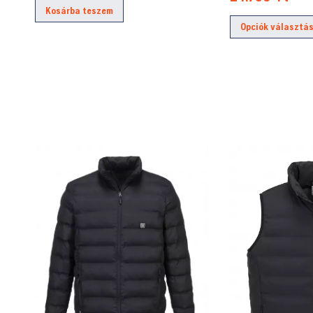
Kosárba teszem
Opciók választá