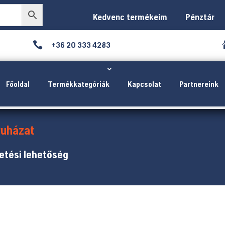
Kedvenc termékeim
Pénztár

+36 20 333 4283
Főoldal
Termékkategóriák
Kapcsolat
Partnereink
uházat
etési lehetőség