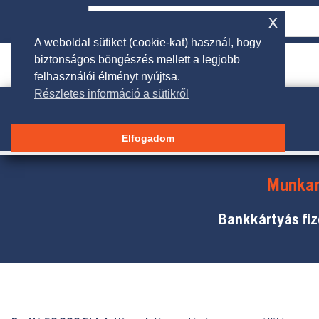
x
A weboldal sütiket (cookie-kat) használ, hogy
biztonságos böngészés mellett a legjobb

rendeles@galgakertigep.hu
felhasználói élményt nyújtsa.
Részletes információ a sütikről
Elfogadom
Munkar
Bankkártyás fiz