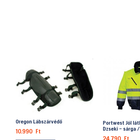
változatok
a
termékoldalon
választhatók
ki
Oregon Lábszárvédő
Portwest Jól lát
Dzseki – sárga 
10.990
Ft
24.790
Ft