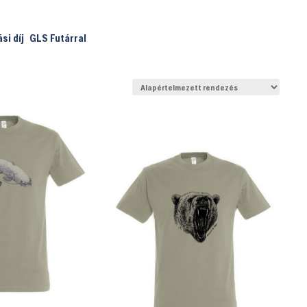
ási díj
GLS Futárral