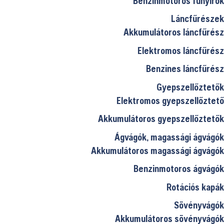
Benzinmotoros fűnyírók
Láncfűrészek
Akkumulátoros láncfűrész
Elektromos láncfűrész
Benzines láncfűrész
Gyepszellőztetők
Elektromos gyepszellőztető
Akkumulátoros gyepszellőztetők
Ágvágók, magassági ágvágók
Akkumulátoros magassági ágvágók
Benzinmotoros ágvágók
Rotációs kapák
Sövényvágók
Akkumulátoros sövényvágók