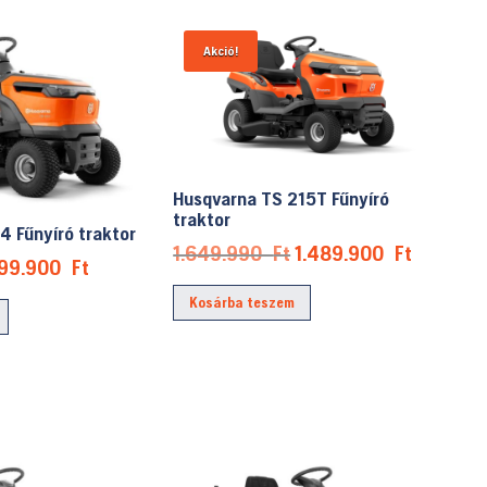
Akció!
Husqvarna TS 215T Fűnyíró
traktor
4 Fűnyíró traktor
Original
Current
1.649.990
Ft
1.489.900
Ft
riginal
Current
99.900
Ft
price
price
rice
price
Kosárba teszem
was:
is:
as:
is:
1.649.990 Ft.
1.489.90
.189.990 Ft.
999.900 Ft.