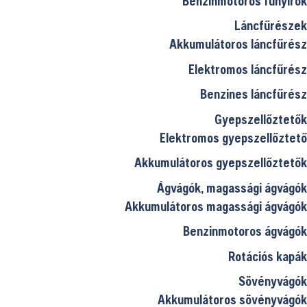
Benzinmotoros fűnyírók
Láncfűrészek
Akkumulátoros láncfűrész
Elektromos láncfűrész
Benzines láncfűrész
Gyepszellőztetők
Elektromos gyepszellőztető
Akkumulátoros gyepszellőztetők
Ágvágók, magassági ágvágók
Akkumulátoros magassági ágvágók
Benzinmotoros ágvágók
Rotációs kapák
Sövényvágók
Akkumulátoros sövényvágók