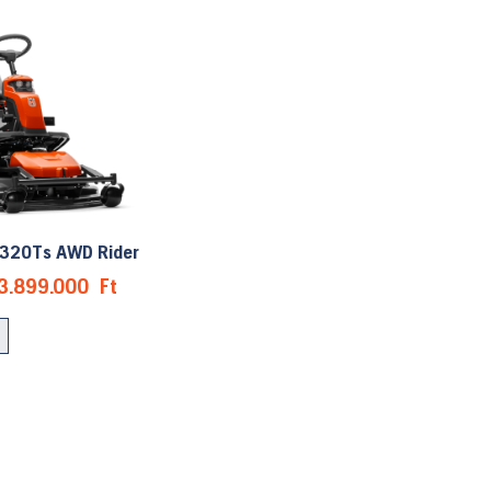
320Ts AWD Rider
Original
Current
3.899.000
Ft
price
price
was:
is:
4.399.990 Ft.
3.899.000 Ft.