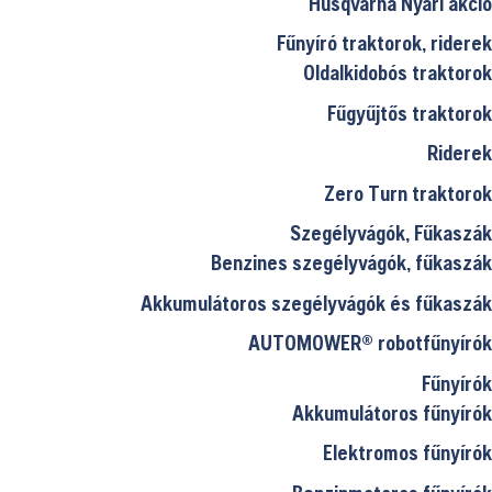
Husqvarna Nyári akció
Fűnyíró traktorok, riderek
Oldalkidobós traktorok
Fűgyűjtős traktorok
Riderek
Zero Turn traktorok
Szegélyvágók, Fűkaszák
Benzines szegélyvágók, fűkaszák
Akkumulátoros szegélyvágók és fűkaszák
AUTOMOWER® robotfűnyírók
Fűnyírók
Akkumulátoros fűnyírók
Elektromos fűnyírók