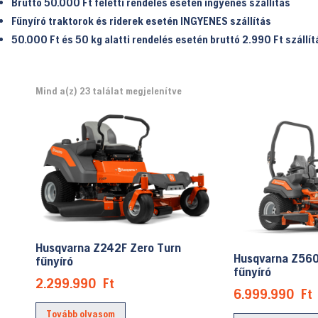
Bruttó 50.000 Ft feletti rendelés esetén ingyenes szállítás
Fűnyíró traktorok és riderek esetén INGYENES szállítás
50.000 Ft és 50 kg alatti rendelés esetén bruttó 2.990 Ft
szállít
Mind a(z) 23 találat megjelenítve
Husqvarna Z242F Zero Turn
Husqvarna Z560
fűnyíró
fűnyíró
2.299.990
Ft
6.999.990
Ft
Tovább olvasom