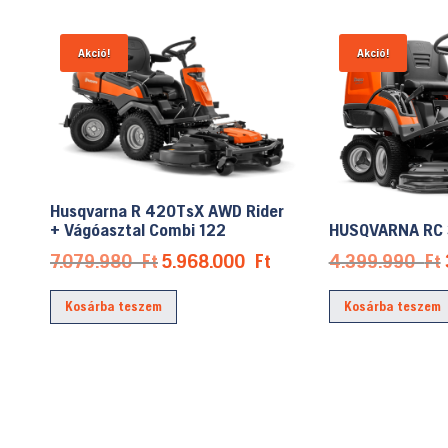
Akció!
Akció!
Husqvarna R 420TsX AWD Rider
HUSQVARNA RC 
+ Vágóasztal Combi 122
Original
Current
4.399.990
Ft
7.079.980
Ft
5.968.000
Ft
price
price
Kosárba teszem
Kosárba teszem
was:
is:
7.079.980 Ft.
5.968.000 Ft.