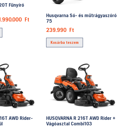
20T Fűnyíró
Husqvarna Só- és műtrágyaszóró
Original
Current
1.990.000
Ft
75
price
price
239.990
Ft
was:
is:
2.299.990 Ft.
1.990.000 Ft.
Kosárba teszem
16T AWD Rider-
HUSQVARNA R 216T AWD Rider +
ül
Vágóasztal Combi103