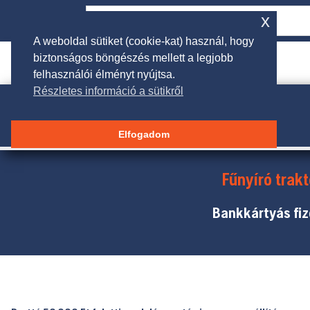
x
A weboldal sütiket (cookie-kat) használ, hogy
biztonságos böngészés mellett a legjobb

rendeles@galgakertigep.hu
felhasználói élményt nyújtsa.
Részletes információ a sütikről
Elfogadom
Fűnyíró trakt
Bankkártyás fiz