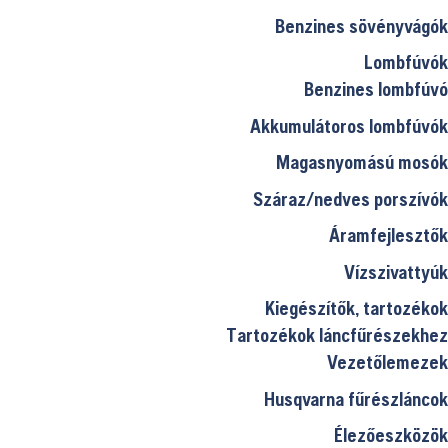
Benzines sövényvágók
Lombfúvók
Benzines lombfúvó
Akkumulátoros lombfúvók
Magasnyomású mosók
Száraz/nedves porszívók
Áramfejlesztők
Vízszivattyúk
Kiegészítők, tartozékok
0 Ft.
Tartozékok láncfűrészekhez
Vezetőlemezek
Husqvarna fűrészláncok
Élezőeszközök