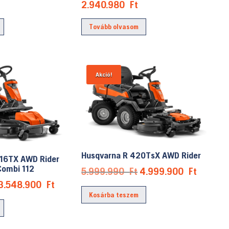
2.940.980
Ft
Tovább olvasom
Akció!
Husqvarna R 420TsX AWD Rider
16TX AWD Rider
Combi 112
Original
Current
5.999.990
Ft
4.999.900
Ft
price
price
Original
Current
3.548.900
Ft
Kosárba teszem
was:
is:
price
price
5.999.990 Ft.
4.999.9
was:
is:
3.968.980 Ft.
3.548.900 Ft.