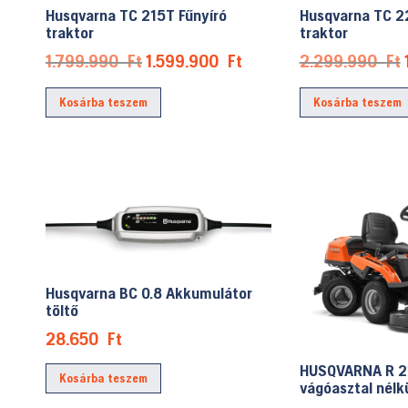
Husqvarna TC 215T Fűnyíró
Husqvarna TC 2
traktor
traktor
Original
Current
1.799.990
Ft
1.599.900
Ft
2.299.990
Ft
price
price
Kosárba teszem
Kosárba teszem
was:
is:
1.799.990 Ft.
1.599.900 Ft.
Husqvarna BC 0.8 Akkumulátor
töltő
28.650
Ft
HUSQVARNA R 2
Kosárba teszem
vágóasztal nélk