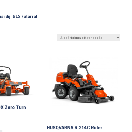
ási díj
GLS Futárral
X Zero Turn
HUSQVARNA R 214C Rider