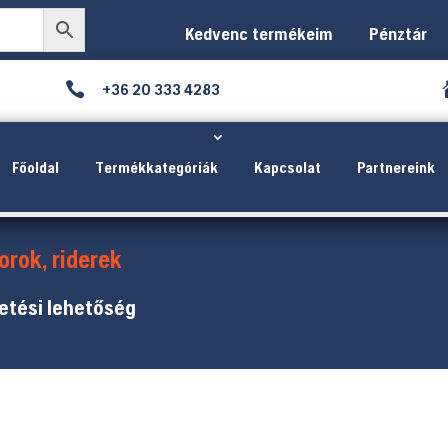
Kedvenc termékeim
Pénztár

+36 20 333 4283
Főoldal
Termékkategóriák
Kapcsolat
Partnereink
orok, riderek
etési lehetőség