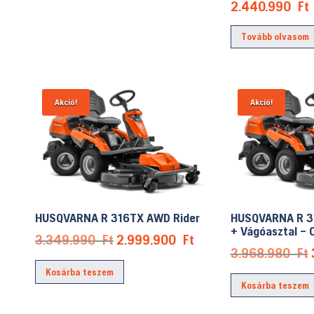
2.440.990
Ft
Tovább olvasom
Akció!
Akció!
HUSQVARNA R 316TX AWD Rider
HUSQVARNA R 3
+ Vágóasztal – 
Original
Current
3.349.990
Ft
2.999.900
Ft
3.968.980
Ft
price
price
Kosárba teszem
was:
is:
Kosárba teszem
3.349.990 Ft.
2.999.900 Ft.