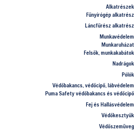
Alkatrészek
Fűnyírógép alkatrész
Láncfűrész alkatrész
Munkavédelem
Munkaruházat
Felsők, munkakabátok
Nadrágok
Pólók
Védőbakancs, védőcipő, lábvédelem
Puma Safety védőbakancs és védőcipő
Fej és Hallásvédelem
Védőkesztyűk
Védőszemüveg