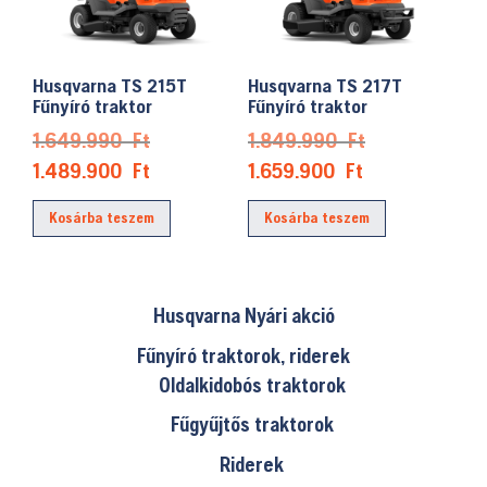
Husqvarna TS 215T
Husqvarna TS 217T
Fűnyíró traktor
Fűnyíró traktor
Original
Original
1.649.990
Ft
1.849.990
Ft
price
price
Current
Current
1.489.900
Ft
1.659.900
Ft
was:
was:
price
price
Kosárba teszem
Kosárba teszem
1.649.990 Ft.
1.849.990 Ft.
is:
is:
1.489.900 Ft.
1.659.900 Ft.
Husqvarna Nyári akció
Fűnyíró traktorok, riderek
Oldalkidobós traktorok
Fűgyűjtős traktorok
Riderek