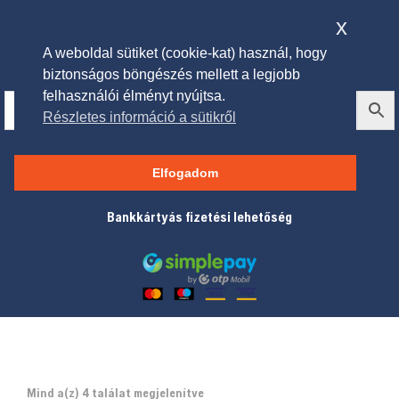
x
A weboldal sütiket (cookie-kat) használ, hogy
biztonságos böngészés mellett a legjobb
felhasználói élményt nyújtsa.
Részletes információ a sütikről
Oldalkidobós traktorok
Elfogadom
Bankkártyás fizetési lehetőség
Mind a(z) 4 találat megjelenítve