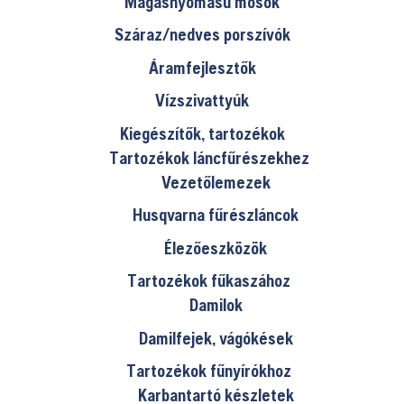
Magasnyomású mosók
Száraz/nedves porszívók
Áramfejlesztők
Vízszivattyúk
Kiegészítők, tartozékok
Tartozékok láncfűrészekhez
Vezetőlemezek
Husqvarna fűrészláncok
Élezőeszközök
Tartozékok fűkaszához
Damilok
Damilfejek, vágókések
Tartozékok fűnyírókhoz
Karbantartó készletek