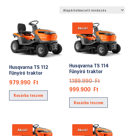
Akció!
Husqvarna TS 114
Husqvarna TS 112
Fűnyíró traktor
Fűnyíró traktor
Original
1.189.990
Ft
979.990
Ft
price
Current
999.900
Ft
was:
Kosárba teszem
price
Kosárba teszem
1.189.990 Ft.
is:
999.900 Ft.
Akció!
Akció!