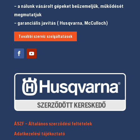
– a nálunk vásárolt gépeket beüzemeljük, működését
megmutatjuk
– garanciális javítás ( Husqvarna, McCulloch)
További szerviz szolgáltatások
ÁSZF – Általános szerződési feltételek
Adatkezelési tájékoztató