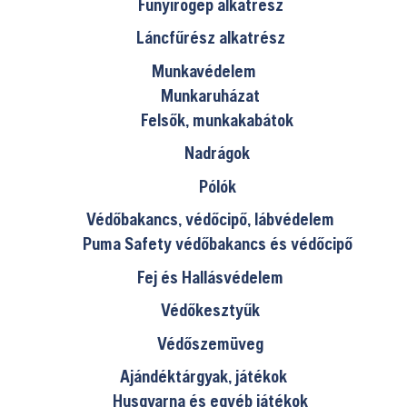
Fűnyírógép alkatrész
Láncfűrész alkatrész
Munkavédelem
Munkaruházat
Felsők, munkakabátok
Nadrágok
Pólók
Védőbakancs, védőcipő, lábvédelem
Puma Safety védőbakancs és védőcipő
Fej és Hallásvédelem
Védőkesztyűk
Védőszemüveg
Ajándéktárgyak, játékok
Husqvarna és egyéb játékok