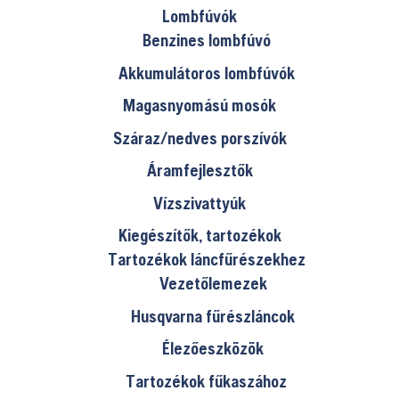
Lombfúvók
Benzines lombfúvó
Akkumulátoros lombfúvók
Magasnyomású mosók
Száraz/nedves porszívók
Áramfejlesztők
Vízszivattyúk
Kiegészítők, tartozékok
Tartozékok láncfűrészekhez
Vezetőlemezek
Husqvarna fűrészláncok
Élezőeszközök
Tartozékok fűkaszához