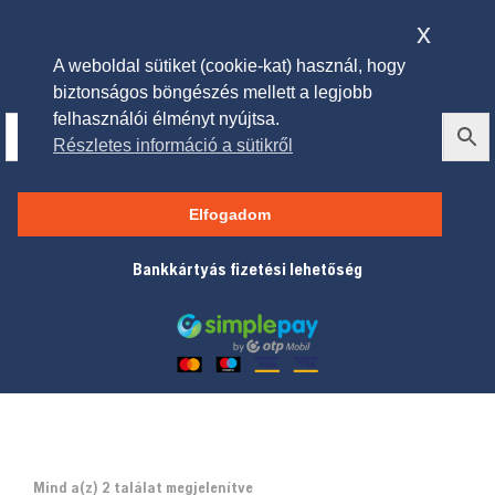
x
A weboldal sütiket (cookie-kat) használ, hogy
biztonságos böngészés mellett a legjobb
felhasználói élményt nyújtsa.
Részletes információ a sütikről
Zero Turn traktorok
Elfogadom
Bankkártyás fizetési lehetőség
Mind a(z) 2 találat megjelenítve