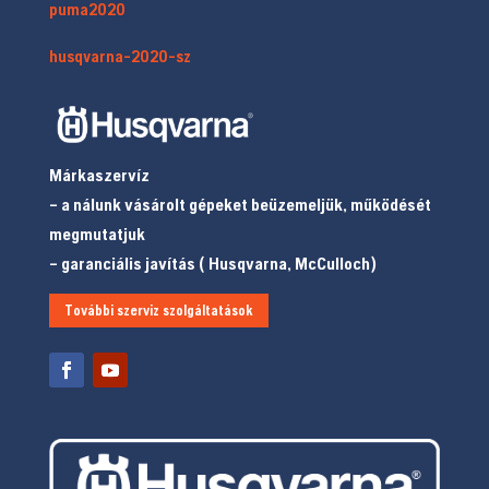
puma2020
husqvarna-2020-sz
Márkaszervíz
– a nálunk vásárolt gépeket beüzemeljük, működését
megmutatjuk
– garanciális javítás ( Husqvarna, McCulloch)
További szerviz szolgáltatások