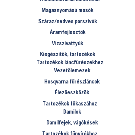
Magasnyomású mosók
Száraz/nedves porszívók
Áramfejlesztők
Vízszivattyúk
Kiegészítők, tartozékok
Tartozékok láncfűrészekhez
Vezetőlemezek
Husqvarna fűrészláncok
Élezőeszközök
Tartozékok fűkaszához
Damilok
Damilfejek, vágókések
Tartozékok fűnyírókhoz