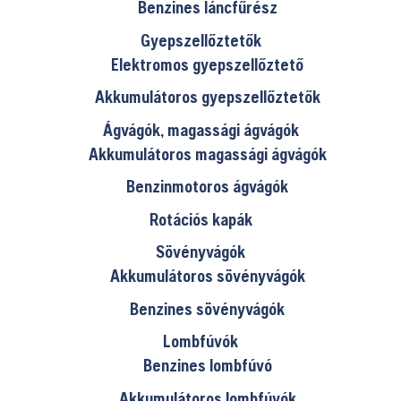
Benzines láncfűrész
Gyepszellőztetők
Elektromos gyepszellőztető
Akkumulátoros gyepszellőztetők
Ágvágók, magassági ágvágók
Akkumulátoros magassági ágvágók
Benzinmotoros ágvágók
Rotációs kapák
Sövényvágók
Akkumulátoros sövényvágók
Benzines sövényvágók
Lombfúvók
Benzines lombfúvó
Akkumulátoros lombfúvók