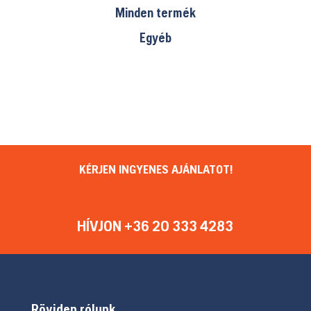
Minden termék
Egyéb
KÉRJEN INGYENES AJÁNLATOT!
HÍVJON +36 20 333 4283
Röviden rólunk