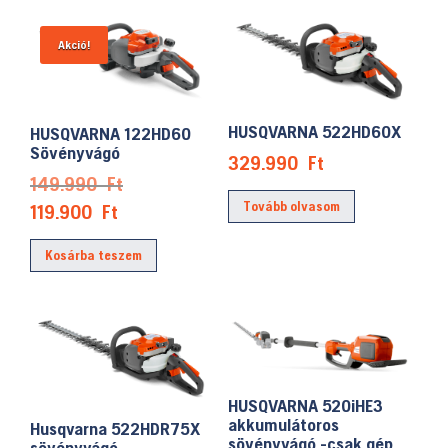
Akció!
HUSQVARNA 522HD60X
HUSQVARNA 122HD60
Sövényvágó
329.990
Ft
Original
149.990
Ft
price
Tovább olvasom
Current
119.900
Ft
was:
price
Kosárba teszem
149.990 Ft.
is:
119.900 Ft.
HUSQVARNA 520iHE3
akkumulátoros
Husqvarna 522HDR75X
sövényvágó -csak gép
sövényvágó