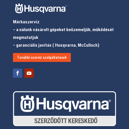
Márkaszervíz
– a nálunk vásárolt gépeket beüzemeljük, működését
megmutatjuk
– garanciális javítás ( Husqvarna, McCulloch)
További szerviz szolgáltatások