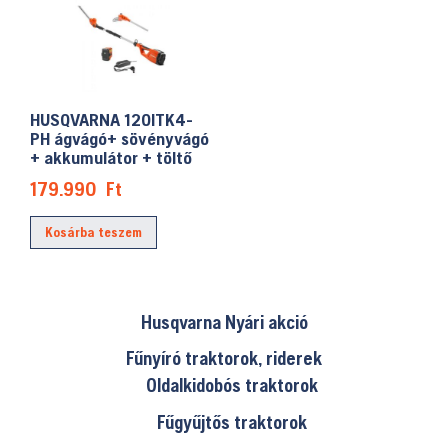
HUSQVARNA 120ITK4-
PH ágvágó+ sövényvágó
+ akkumulátor + töltő
179.990
Ft
Kosárba teszem
Husqvarna Nyári akció
Fűnyíró traktorok, riderek
Oldalkidobós traktorok
Fűgyűjtős traktorok