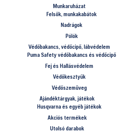
Munkaruházat
Felsők, munkakabátok
Nadrágok
Pólók
Védőbakancs, védőcipő, lábvédelem
Puma Safety védőbakancs és védőcipő
Fej és Hallásvédelem
Védőkesztyűk
Védőszemüveg
Ajándéktárgyak, játékok
Husqvarna és egyéb játékok
Akciós termékek
Utolsó darabok