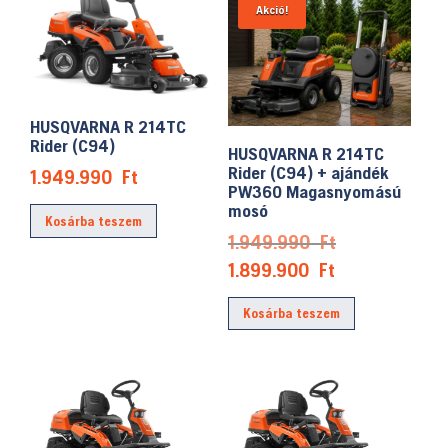
Akció!
HUSQVARNA R 214TC
Rider (C94)
HUSQVARNA R 214TC
Rider (C94) + ajándék
1.949.990
Ft
PW360 Magasnyomású
mosó
Kosárba teszem
Original
1.949.990
Ft
price
Current
1.899.900
Ft
was:
price
Kosárba teszem
1.949.990 Ft.
is:
1.899.900 Ft.