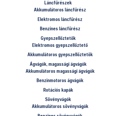
Láncfűrészek
Akkumulátoros láncfűrész
Elektromos láncfűrész
Benzines láncfűrész
Gyepszellőztetők
Elektromos gyepszellőztető
Akkumulátoros gyepszellőztetők
Ágvágók, magassági ágvágók
Akkumulátoros magassági ágvágók
Benzinmotoros ágvágók
Rotációs kapák
Sövényvágók
Akkumulátoros sövényvágók
Benzines sövényvágók