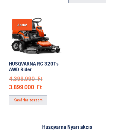
4.999.900 Ft.
5.968.000 Ft
Akció!
HUSQVARNA RC 320Ts
AWD Rider
Original
4.399.990
Ft
price
Current
3.899.000
Ft
was:
price
Kosárba teszem
4.399.990 Ft.
is:
3.899.000 Ft.
Husqvarna Nyári akció