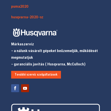
puma2020
husqvarna-2020-sz
Márkaszervíz
– a nálunk vásárolt gépeket beüzemeljük, működését
megmutatjuk
– garanciális javítás ( Husqvarna, McCulloch)
További szerviz szolgáltatások