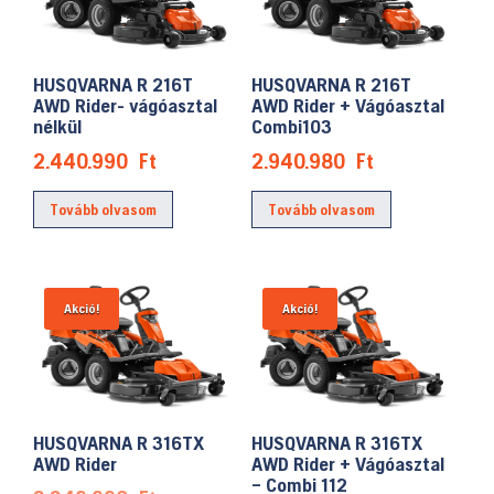
HUSQVARNA R 216T
HUSQVARNA R 216T
AWD Rider- vágóasztal
AWD Rider + Vágóasztal
nélkül
Combi103
2.440.990
Ft
2.940.980
Ft
Tovább olvasom
Tovább olvasom
Akció!
Akció!
HUSQVARNA R 316TX
HUSQVARNA R 316TX
AWD Rider
AWD Rider + Vágóasztal
– Combi 112