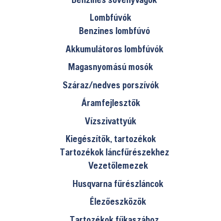
Lombfúvók
Benzines lombfúvó
Akkumulátoros lombfúvók
Magasnyomású mosók
Száraz/nedves porszívók
Áramfejlesztők
Vízszivattyúk
Kiegészítők, tartozékok
Tartozékok láncfűrészekhez
Vezetőlemezek
Husqvarna fűrészláncok
Élezőeszközök
Tartozékok fűkaszához