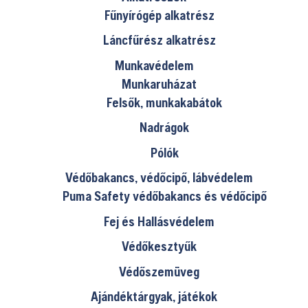
Fűnyírógép alkatrész
Láncfűrész alkatrész
Munkavédelem
Munkaruházat
Felsők, munkakabátok
Nadrágok
Pólók
Védőbakancs, védőcipő, lábvédelem
Puma Safety védőbakancs és védőcipő
Fej és Hallásvédelem
Védőkesztyűk
Védőszemüveg
Ajándéktárgyak, játékok