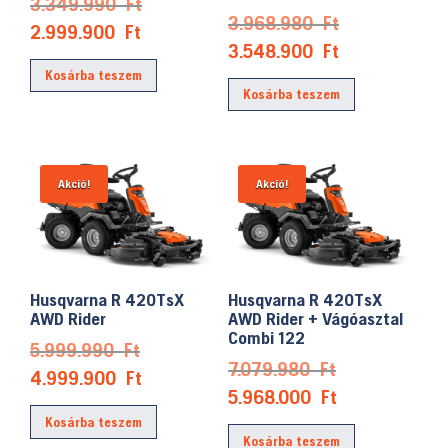
Original
3.349.990
Ft
Original
3.968.980
Ft
price
Current
2.999.900
Ft
price
Current
3.548.900
Ft
was:
price
was:
price
Kosárba teszem
3.349.990 Ft.
is:
Kosárba teszem
3.968.980 Ft
is:
2.999.900 Ft.
3.548.900 Ft
Akció!
Akció!
Husqvarna R 420TsX
Husqvarna R 420TsX
AWD Rider
AWD Rider + Vágóasztal
Combi 122
Original
5.999.990
Ft
Original
7.079.980
Ft
price
Current
4.999.900
Ft
price
Current
5.968.000
Ft
was:
price
was:
price
Kosárba teszem
5.999.990 Ft.
is:
Kosárba teszem
7.079.980 Ft.
is: