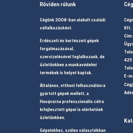
Röviden rólunk
Cég
Cégünk 2008-ban alakult családi
Cégn
vállalkozásként.
Kft.
Cím:
Erdészeti és kertészeti gépek
Ügyv
forgalmazásával,
Tele
szervizelésével foglalkozunk, de
425
üzletünkben a munkavédelmi
Tele
termékek is helyet kaptak.
E-ma
Cég
Általános, otthoni felhasználásra
Adó
gyártott gépek mellett, a
Husqvarna professzionális célra
kifejlesztett gépei is elérhetőek
üzletünkben.
Kat
Gépeinkhez, széles választékban