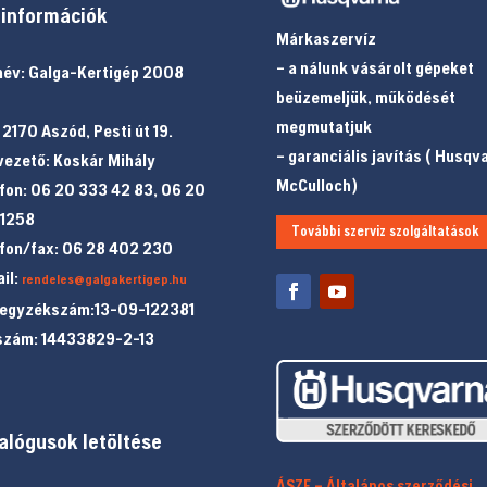
információk
Márkaszervíz
– a nálunk vásárolt gépeket
év: Galga-Kertigép 2008
beüzemeljük, működését
megmutatjuk
 2170 Aszód, Pesti út 19.
– garanciális javítás ( Husqv
ezető: Koskár Mihály
McCulloch)
fon: 06 20 333 42 83, 06 20
 1258
További szerviz szolgáltatások
fon/fax: 06 28 402 230
il:
rendeles@galgakertigep.hu
jegyzékszám:13-09-122381
szám: 14433829-2-13
alógusok letöltése
ÁSZF – Általános szerződési