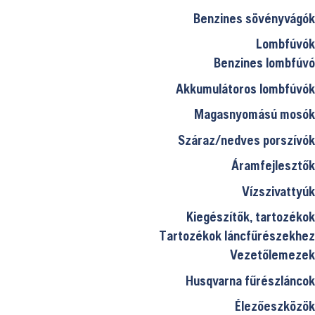
Benzines sövényvágók
Lombfúvók
Benzines lombfúvó
Akkumulátoros lombfúvók
Magasnyomású mosók
Száraz/nedves porszívók
Áramfejlesztők
Vízszivattyúk
Kiegészítők, tartozékok
Tartozékok láncfűrészekhez
Vezetőlemezek
Husqvarna fűrészláncok
Élezőeszközök