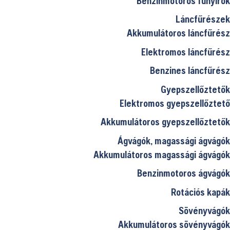
Benzinmotoros fűnyírók
Láncfűrészek
Akkumulátoros láncfűrész
Elektromos láncfűrész
Benzines láncfűrész
Gyepszellőztetők
Elektromos gyepszellőztető
Akkumulátoros gyepszellőztetők
Ágvágók, magassági ágvágók
Akkumulátoros magassági ágvágók
Benzinmotoros ágvágók
Rotációs kapák
Sövényvágók
Akkumulátoros sövényvágók