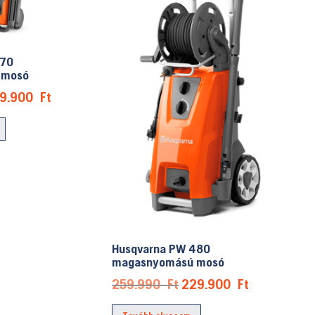
370
 mosó
iginal
Current
99.900
Ft
ice
price
s:
is:
9.990 Ft.
199.900 Ft.
Husqvarna PW 480
magasnyomású mosó
Original
Current
259.990
Ft
229.900
Ft
price
price