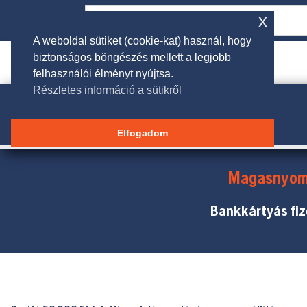
x
A weboldal sütiket (cookie-kat) használ, hogy
biztonságos böngészés mellett a legjobb

rendeles@galgakertigep.hu
felhasználói élményt nyújtsa.
Részletes információ a sütikről
Elfogadom
Magasnyom
Bankkártyás fiz