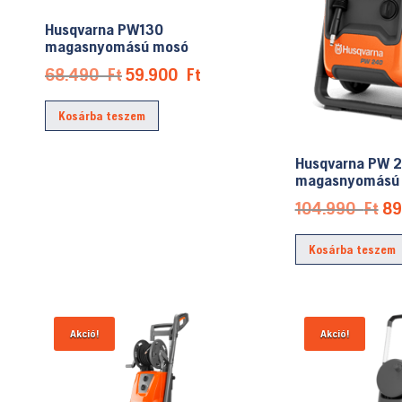
Husqvarna PW130
magasnyomású mosó
Original
Current
68.490
Ft
59.900
Ft
price
price
Kosárba teszem
was:
is:
68.490 Ft.
59.900 Ft.
Husqvarna PW 
magasnyomású
Or
104.990
Ft
8
pr
Kosárba teszem
wa
10
Akció!
Akció!