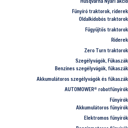
Husqvarna Nyári akció
Fűnyíró traktorok, riderek
Oldalkidobós traktorok
Fűgyűjtős traktorok
Riderek
Zero Turn traktorok
Szegélyvágók, Fűkaszák
Benzines szegélyvágók, fűkaszák
Akkumulátoros szegélyvágók és fűkaszák
AUTOMOWER® robotfűnyírók
Fűnyírók
Akkumulátoros fűnyírók
Elektromos fűnyírók