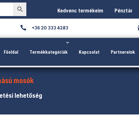
Kedvenc termékeim
Pénztár

+36 20 333 4283
Főoldal
Termékkategóriák
Kapcsolat
Partnereink
ású mosók
etési lehetőség