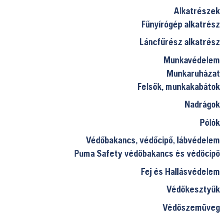
Alkatrészek
Fűnyírógép alkatrész
Láncfűrész alkatrész
Munkavédelem
Munkaruházat
Felsők, munkakabátok
Nadrágok
Pólók
Védőbakancs, védőcipő, lábvédelem
Puma Safety védőbakancs és védőcipő
Fej és Hallásvédelem
Védőkesztyűk
Védőszemüveg