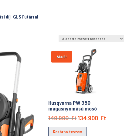
ási díj
GLS Futárral
Akció!
Husqvarna PW 350
magasnyomású mosó
Original
Current
149.990
Ft
134.900
Ft
price
price
Kosárba teszem
was:
is: