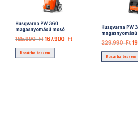
Husqvarna PW 360
Husqvarna PW 
magasnyomású mosó
magasnyomású
Original
Current
185.990
Ft
167.900
Ft
Or
229.990
Ft
1
price
price
pr
Kosárba teszem
was:
is:
Kosárba teszem
wa
185.990 Ft.
167.900 Ft.
22