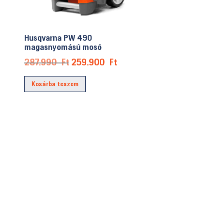
Husqvarna PW 490
magasnyomású mosó
Original
Current
287.990
Ft
259.900
Ft
price
price
Kosárba teszem
was:
is:
287.990 Ft.
259.900 Ft.