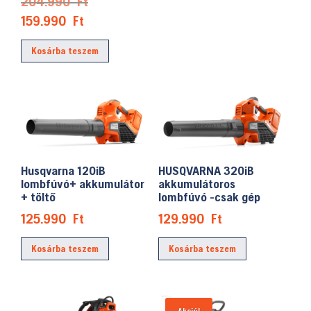
Original
204.990
Ft
price
Current
159.990
Ft
was:
price
Kosárba teszem
204.990 Ft.
is:
159.990 Ft.
HUSQVARNA 320iB
Husqvarna 120iB
akkumulátoros
lombfúvó+ akkumulátor
lombfúvó -csak gép
+ töltő
129.990
Ft
125.990
Ft
Kosárba teszem
Kosárba teszem
Akció!