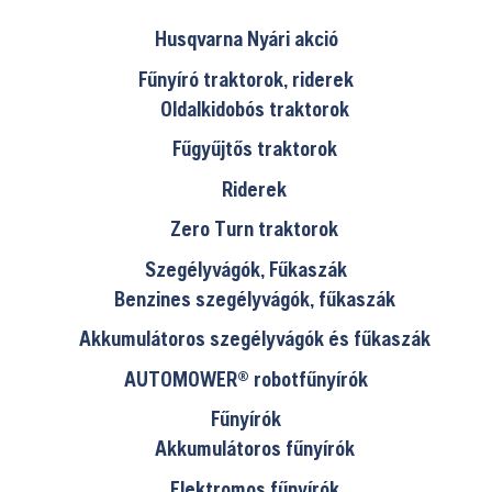
Husqvarna Nyári akció
Fűnyíró traktorok, riderek
Oldalkidobós traktorok
Fűgyűjtős traktorok
Riderek
Zero Turn traktorok
Szegélyvágók, Fűkaszák
Benzines szegélyvágók, fűkaszák
Akkumulátoros szegélyvágók és fűkaszák
AUTOMOWER® robotfűnyírók
Fűnyírók
Akkumulátoros fűnyírók
Elektromos fűnyírók