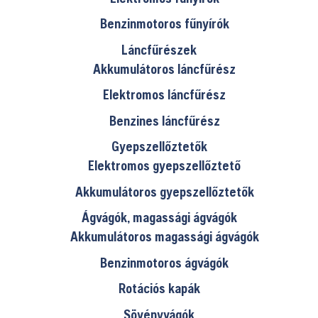
Benzinmotoros fűnyírók
Láncfűrészek
Akkumulátoros láncfűrész
Elektromos láncfűrész
Benzines láncfűrész
Gyepszellőztetők
Elektromos gyepszellőztető
Akkumulátoros gyepszellőztetők
Ágvágók, magassági ágvágók
Akkumulátoros magassági ágvágók
Benzinmotoros ágvágók
Rotációs kapák
Sövényvágók