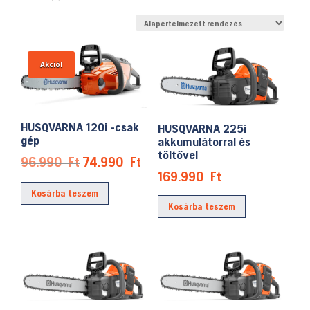
Akció!
HUSQVARNA 120i -csak
HUSQVARNA 225i
gép
akkumulátorral és
töltővel
Original
Current
96.990
Ft
74.990
Ft
169.990
Ft
price
price
Kosárba teszem
was:
is:
Kosárba teszem
96.990 Ft.
74.990 Ft.