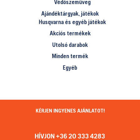
Védőszemüveg
Ajándéktárgyak, játékok
Husqvarna és egyéb játékok
Akciós termékek
Utolsó darabok
Minden termék
Egyéb
KÉRJEN INGYENES AJÁNLATOT!
HÍVJON +36 20 333 4283