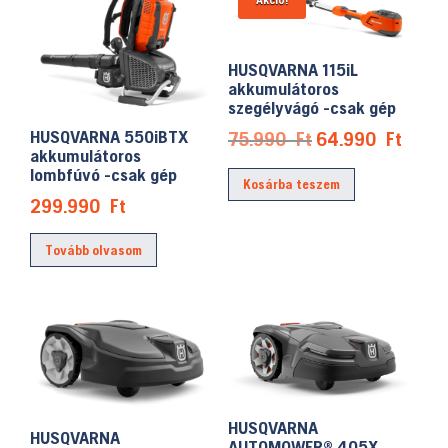
HUSQVARNA 115iL
akkumulátoros
szegélyvágó -csak gép
Original
Curre
HUSQVARNA 550iBTX
75.990
Ft
64.990
Ft
akkumulátoros
price
price
lombfúvó -csak gép
Kosárba teszem
was:
is:
299.990
Ft
75.990 Ft.
64.99
Tovább olvasom
HUSQVARNA
HUSQVARNA
AUTOMOWER® 405X