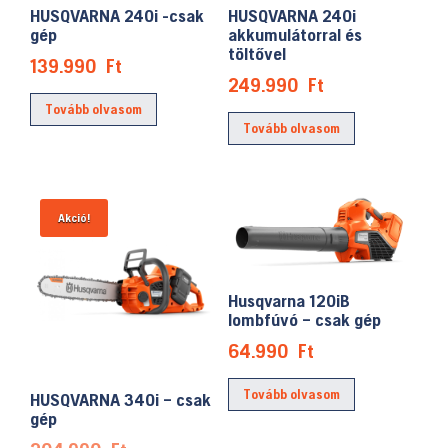
HUSQVARNA 240i -csak
HUSQVARNA 240i
gép
akkumulátorral és
töltővel
139.990
Ft
249.990
Ft
Tovább olvasom
Tovább olvasom
Akció!
Husqvarna 120iB
lombfúvó – csak gép
64.990
Ft
Tovább olvasom
HUSQVARNA 340i – csak
gép