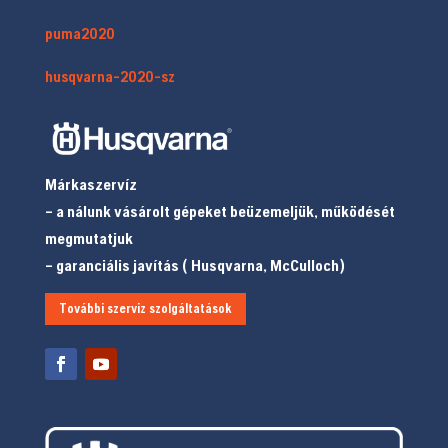
puma2020
husqvarna-2020-sz
Márkaszervíz
– a nálunk vásárolt gépeket beüzemeljük, működését
megmutatjuk
– garanciális javítás ( Husqvarna, McCulloch)
További szerviz szolgáltatások