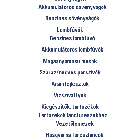
Akkumulátoros sövényvágók
Benzines sövényvágók
Lombfúvók
Benzines lombfúvó
Akkumulátoros lombfúvók
Magasnyomású mosók
Száraz/nedves porszívók
Áramfejlesztők
Vízszivattyúk
Kiegészítők, tartozékok
Tartozékok láncfűrészekhez
Vezetőlemezek
Husqvarna fűrészláncok