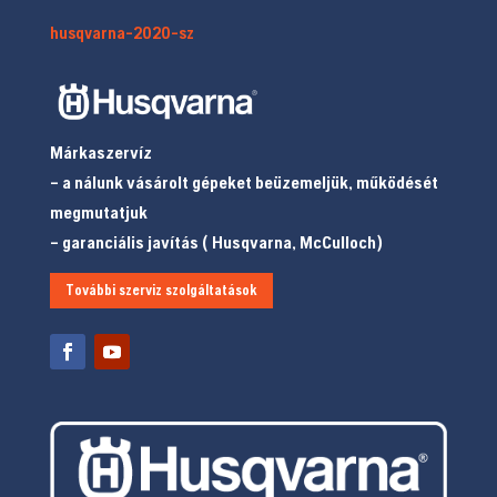
husqvarna-2020-sz
Márkaszervíz
– a nálunk vásárolt gépeket beüzemeljük, működését
megmutatjuk
– garanciális javítás ( Husqvarna, McCulloch)
További szerviz szolgáltatások