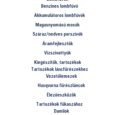
Benzines lombfúvó
Akkumulátoros lombfúvók
Magasnyomású mosók
Száraz/nedves porszívók
Áramfejlesztők
Vízszivattyúk
Kiegészítők, tartozékok
Tartozékok láncfűrészekhez
Vezetőlemezek
Husqvarna fűrészláncok
Élezőeszközök
Tartozékok fűkaszához
Damilok