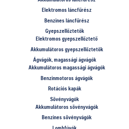
Elektromos láncfűrész
Benzines láncfűrész
Gyepszellőztetők
Elektromos gyepszellőztető
Akkumulátoros gyepszellőztetők
Ágvágók, magassági ágvágók
Akkumulátoros magassági ágvágók
Benzinmotoros ágvágók
Rotációs kapák
Sövényvágók
Akkumulátoros sövényvágók
Benzines sövényvágók
Lombfúvók