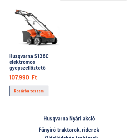
Husqvarna S138C
elektromos
gyepszellőztető
107.990
Ft
Kosárba teszem
Husqvarna Nyári akció
Fűnyíró traktorok, riderek
Oldalkidobós traktorok