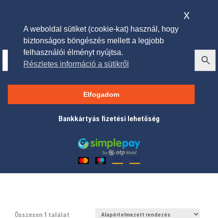
x
A weboldal sütiket (cookie-kat) használ, hogy
biztonságos böngészés mellett a legjobb
felhasználói élményt nyújtsa.
Részletes információ a sütikről
Elektromos gyepszellőztető
Elfogadom
Bankkártyás fizetési lehetőség
Összesen 1 találat