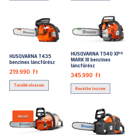
HUSQVARNA T540 XP®
HUSQVARNA T435
MARK III benzines
benzines láncfűrész
láncfűrész
219.990
Ft
345.990
Ft
Tovább olvasom
Kosárba teszem
Akció!