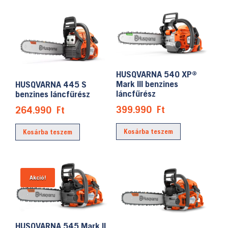
HUSQVARNA 540 XP®
Mark III benzines
HUSQVARNA 445 S
láncfűrész
benzines láncfűrész
399.990
Ft
264.990
Ft
Kosárba teszem
Kosárba teszem
Akció!
HUSQVARNA 545 Mark II