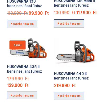
HUSQVARNA 135 Mark II
HUSQVARNA 130
benzines láncfűrész
benzines láncfűrész
Original
Curr
130.990
Ft
117.900
Ft
Original
Current
113.000
Ft
99.900
Ft
price
pric
price
price
Kosárba teszem
was:
is:
Kosárba teszem
was:
is:
130.990 Ft.
117.
113.000 Ft.
99.900 Ft.
Akció!
HUSQVARNA 435 II
benzines láncfűrész
HUSQVARNA 440 II
Original
benzines láncfűrész
179.990
Ft
price
Current
159.900
Ft
219.990
Ft
was:
price
Kosárba teszem
Kosárba teszem
179.990 Ft.
is:
159.900 Ft.