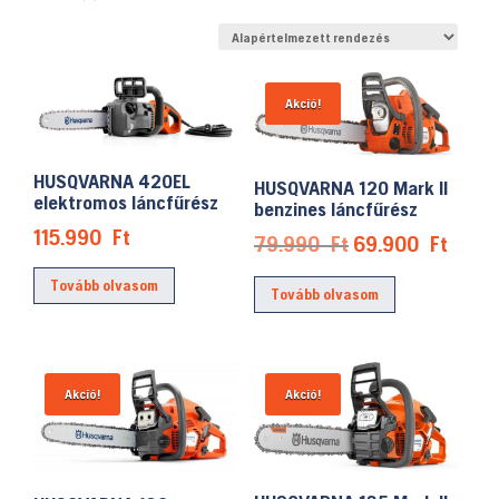
Akció!
HUSQVARNA 420EL
HUSQVARNA 120 Mark II
elektromos láncfűrész
benzines láncfűrész
115.990
Ft
Original
Curre
79.990
Ft
69.900
Ft
price
price
Tovább olvasom
Tovább olvasom
was:
is:
79.990 Ft.
69.90
Akció!
Akció!