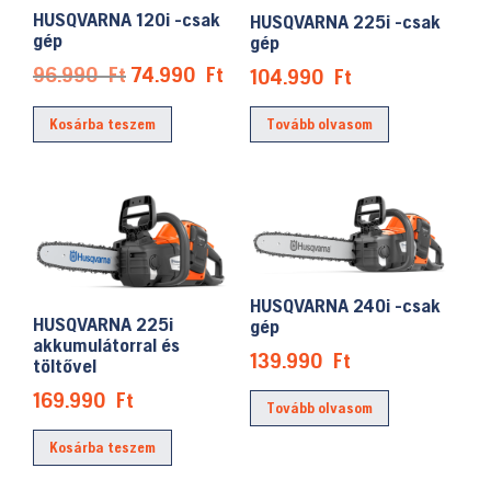
HUSQVARNA 120i -csak
HUSQVARNA 225i -csak
gép
gép
Original
Current
96.990
Ft
74.990
Ft
104.990
Ft
price
price
Tovább olvasom
Kosárba teszem
was:
is:
96.990 Ft.
74.990 Ft.
HUSQVARNA 240i -csak
HUSQVARNA 225i
gép
akkumulátorral és
139.990
Ft
töltővel
169.990
Ft
Tovább olvasom
Kosárba teszem