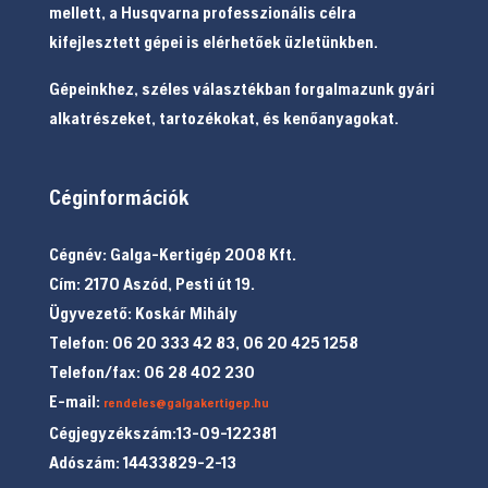
mellett, a Husqvarna professzionális célra
kifejlesztett gépei is elérhetőek üzletünkben.
Gépeinkhez, széles választékban forgalmazunk gyári
alkatrészeket, tartozékokat, és kenőanyagokat.
Céginformációk
Cégnév: Galga-Kertigép 2008 Kft.
Cím: 2170 Aszód, Pesti út 19.
Ügyvezető: Koskár Mihály
Telefon: 06 20 333 42 83, 06 20 425 1258
Telefon/fax: 06 28 402 230
E-mail:
rendeles@galgakertigep.hu
Cégjegyzékszám:13-09-122381
Adószám: 14433829-2-13