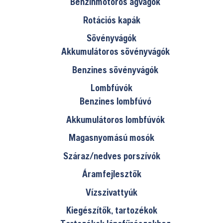
Benzinmotoros ágvágók
Rotációs kapák
Sövényvágók
Akkumulátoros sövényvágók
Benzines sövényvágók
Lombfúvók
Benzines lombfúvó
Akkumulátoros lombfúvók
Magasnyomású mosók
Száraz/nedves porszívók
Áramfejlesztők
Vízszivattyúk
Kiegészítők, tartozékok