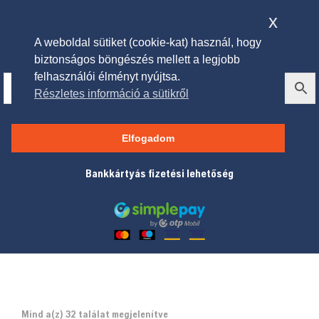
x
A weboldal sütiket (cookie-kat) használ, hogy
biztonságos böngészés mellett a legjobb
felhasználói élményt nyújtsa.
Részletes információ a sütikről
Láncfűrészek
Elfogadom
Bankkártyás fizetési lehetőség
Mind a(z) 32 találat megjelenítve