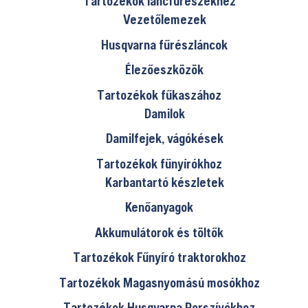
Tartozékok láncfűrészekhez
Vezetőlemezek
Husqvarna fűrészláncok
Élezőeszközök
Tartozékok fűkaszához
Damilok
Damilfejek, vágókések
Tartozékok fűnyírókhoz
Karbantartó készletek
Kenőanyagok
Akkumulátorok és töltők
Tartozékok Fűnyíró traktorokhoz
Tartozékok Magasnyomású mosókhoz
Tartozékok Husqvarna Porszívókhoz