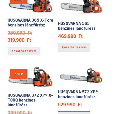
HUSQVARNA 365 X-Torq
HUSQVARNA 565
benzines láncfűrész
benzines láncfűrész
Original
359.990
Ft
469.990
Ft
price
Current
319.900
Ft
was:
price
Kosárba teszem
Kosárba teszem
359.990 Ft.
is:
319.900 Ft.
Akció!
HUSQVARNA 572 XP®
HUSQVARNA 372 XP® X-
benzines láncfűrész
TORQ benzines
529.990
Ft
láncfűrész
Original
399.990
Ft