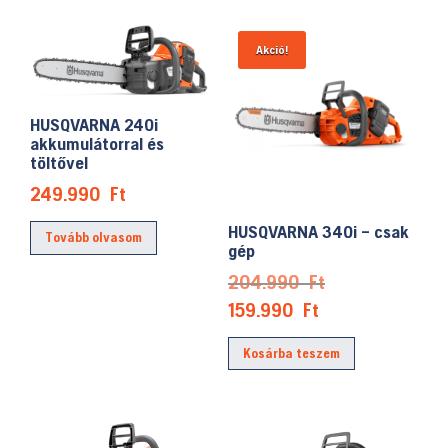
Akció!
HUSQVARNA 240i
akkumulátorral és
töltővel
249.990
Ft
HUSQVARNA 340i – csak
Tovább olvasom
gép
Original
204.990
Ft
price
Current
159.990
Ft
was:
price
Kosárba teszem
204.990 Ft.
is:
159.990 Ft.