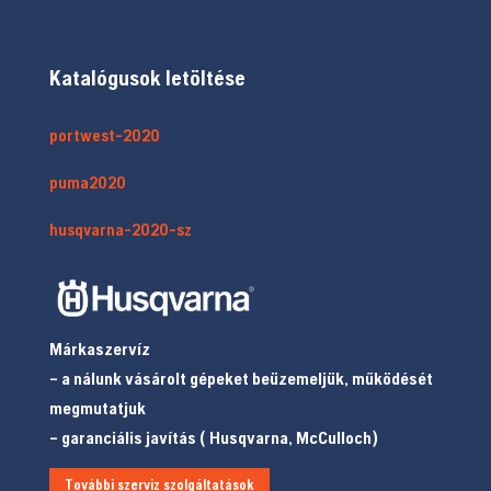
Katalógusok letöltése
portwest-2020
puma2020
husqvarna-2020-sz
Márkaszervíz
– a nálunk vásárolt gépeket beüzemeljük, működését
megmutatjuk
– garanciális javítás ( Husqvarna, McCulloch)
További szerviz szolgáltatások