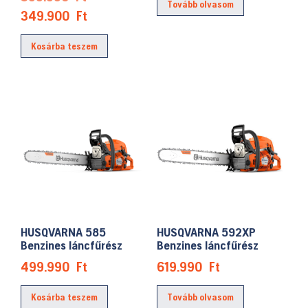
Tovább olvasom
price
Current
349.900
Ft
was:
price
Kosárba teszem
399.990 Ft.
is:
349.900 Ft.
HUSQVARNA 585
HUSQVARNA 592XP
Benzines láncfűrész
Benzines láncfűrész
499.990
Ft
619.990
Ft
Kosárba teszem
Tovább olvasom