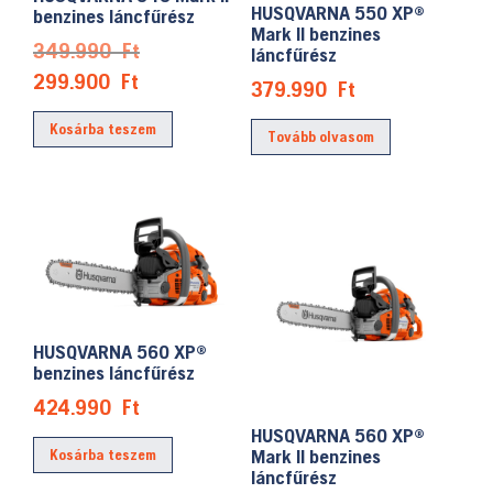
HUSQVARNA 550 XP®
benzines láncfűrész
Mark II benzines
Original
349.990
Ft
láncfűrész
price
Current
299.900
Ft
379.990
Ft
was:
price
Kosárba teszem
349.990 Ft.
is:
Tovább olvasom
299.900 Ft.
HUSQVARNA 560 XP®
benzines láncfűrész
424.990
Ft
HUSQVARNA 560 XP®
Mark II benzines
Kosárba teszem
láncfűrész