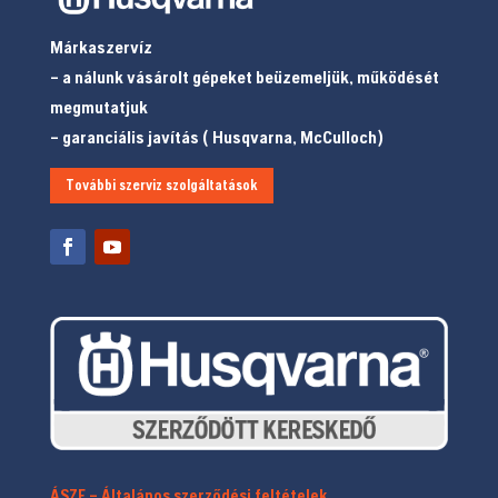
Márkaszervíz
– a nálunk vásárolt gépeket beüzemeljük, működését
megmutatjuk
– garanciális javítás ( Husqvarna, McCulloch)
További szerviz szolgáltatások
ÁSZF – Általános szerződési feltételek