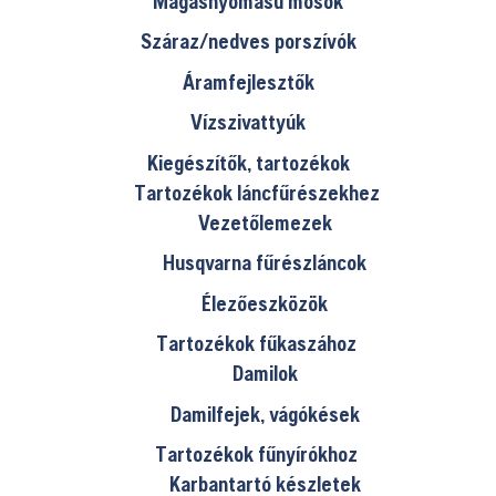
Magasnyomású mosók
Száraz/nedves porszívók
Áramfejlesztők
Vízszivattyúk
Kiegészítők, tartozékok
Tartozékok láncfűrészekhez
Vezetőlemezek
Husqvarna fűrészláncok
Élezőeszközök
Tartozékok fűkaszához
Damilok
Damilfejek, vágókések
Tartozékok fűnyírókhoz
Karbantartó készletek