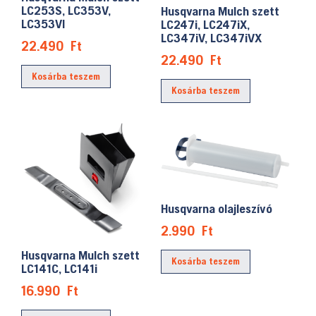
LC253S, LC353V,
Husqvarna Mulch szett
LC353VI
LC247i, LC247iX,
LC347iV, LC347iVX
22.490
Ft
22.490
Ft
Kosárba teszem
Kosárba teszem
Husqvarna olajleszívó
2.990
Ft
Husqvarna Mulch szett
Kosárba teszem
LC141C, LC141i
16.990
Ft