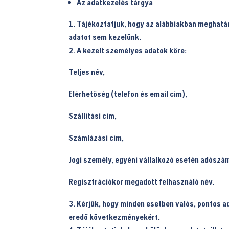
Az adatkezelés tárgya
Tájékoztatjuk, hogy az alábbiakban meghatá
adatot sem kezelünk.
A kezelt személyes adatok köre:
Teljes név,
Elérhetőség (telefon és email cím),
Szállítási cím,
Számlázási cím,
Jogi személy, egyéni vállalkozó esetén adószá
Regisztrációkor megadott felhasználó név.
Kérjük, hogy minden esetben valós, pontos a
eredő következményekért.