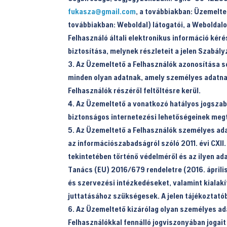
fukasza@gmail.com
, a továbbiakban:
Üzemelte
továbbiakban:
Weboldal
) látogatói, a Weboldal
Felhasználó általi elektronikus információ ké
biztosítása, melynek részleteit a jelen Szabály
Az Üzemeltető a Felhasználók azonosítása so
minden olyan adatnak, amely személyes adatnak
Felhasználók részéről feltöltésre kerül.
Az Üzemeltető a vonatkozó hatályos jogszabá
biztonságos internetezési lehetőségeinek me
Az Üzemeltető a Felhasználók személyes adata
az információszabadságról szóló 2011. évi CXII
tekintetében történő védelméről és az ilyen ad
Tanács (EU) 2016/679 rendeletre (2016. áprili
és szervezési intézkedéseket, valamint kialakí
juttatásához szükségesek. A jelen tájékoztató
Az Üzemeltető kizárólag olyan személyes ad
Felhasználókkal fennálló jogviszonyában jogai