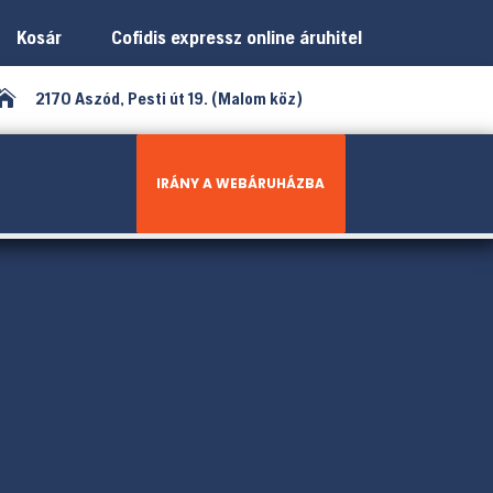
Kosár
Cofidis expressz online áruhitel

2170 Aszód, Pesti út 19. (Malom köz)
IRÁNY A WEBÁRUHÁZBA