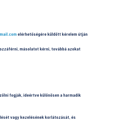
mail.com
elérhetőségére küldött kérelem útján
ozzáférni, másolatot kérni, továbbá azokat
zölni fogják, ideértve különösen a harmadik
rlését vagy kezelésének korlátozását, és