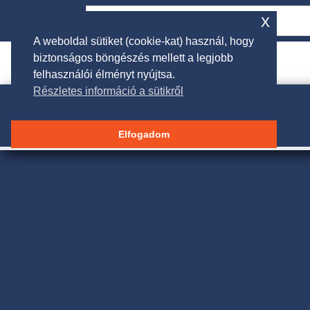
x
A weboldal sütiket (cookie-kat) használ, hogy
biztonságos böngészés mellett a legjobb

rendeles@galgakertigep.hu
felhasználói élményt nyújtsa.
Részletes információ a sütikről
Elfogadom