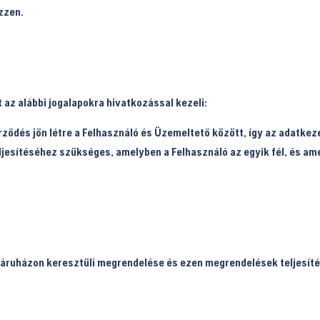
zzen.
 az alábbi jogalapokra hivatkozással kezeli:
rződés jön létre a Felhasználó és Üzemeltető között, így az adatkez
eljesítéséhez szükséges, amelyben a Felhasználó az egyik fél, és a
áruházon keresztüli megrendelése és ezen megrendelések teljesítés