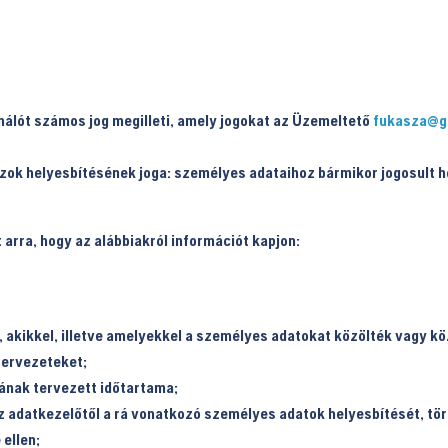
álót számos jog megilleti, amely jogokat az Üzemeltető
fukasza@g
ok helyesbítésének joga: személyes adataihoz bármikor jogosult h
 arra, hogy az alábbiakról információt kapjon:
 akikkel, illetve amelyekkel a személyes adatokat közölték vagy kö
zervezeteket;
ának tervezett időtartama;
az adatkezelőtől a rá vonatkozó személyes adatok helyesbítését, tö
 ellen;