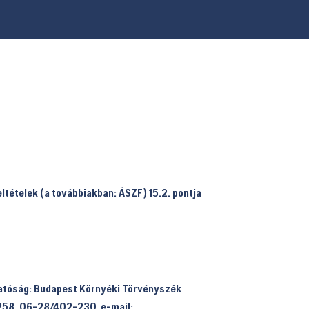
eltételek (a továbbiakban:
ÁSZF
) 15.2. pontja
 hatóság: Budapest Környéki Törvényszék
258, 06-28/402-230, e-mail: