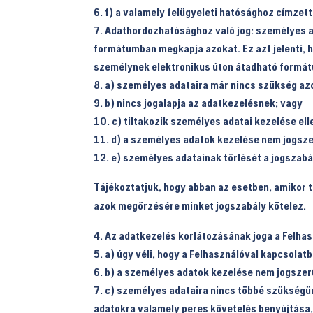
f) a valamely felügyeleti hatósághoz címzet
Adathordozhatósághoz való jog: személyes ada
formátumban megkapja azokat. Ez azt jelenti, h
személynek elektronikus úton átadható formátu
a) személyes adataira már nincs szükség azo
b) nincs jogalapja az adatkezelésnek; vagy
c) tiltakozik személyes adatai kezelése ell
d) a személyes adatok kezelése nem jogsze
e) személyes adatainak törlését a jogszabá
Tájékoztatjuk, hogy abban az esetben, amikor t
azok megőrzésére minket jogszabály kötelez.
Az adatkezelés korlátozásának joga a Felha
a) úgy véli, hogy a Felhasználóval kapcsola
b) a személyes adatok kezelése nem jogszerűe
c) személyes adataira nincs többé szükségün
adatokra valamely peres követelés benyújtása,