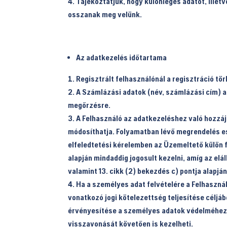
Tájékoztatjuk, hogy különleges adatot, illet
osszanak meg velünk.
Az adatkezelés időtartama
Regisztrált felhasználónál a regisztráció tör
A Számlázási adatok (név, számlázási cím) a s
megőrzésre.
A Felhasználó az adatkezeléshez való hozzájá
módosíthatja. Folyamatban lévő megrendelés ese
elfeledtetési kérelemben az Üzemeltető külön fe
alapján mindaddig jogosult kezelni, amíg az elá
valamint 13. cikk (2) bekezdés c) pontja alapj
Ha a személyes adat felvételére a Felhasznál
vonatkozó jogi kötelezettség teljesítése céljá
érvényesítése a személyes adatok védelméhez f
visszavonását követően is kezelheti.