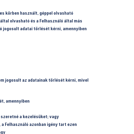
les körben használt, géppel olvasható
ltal olvasható és a Felhasználó által más
 jogosult adatai törlését kérni, amennyiben
 jogosult az adatainak törlését kérni, mivel
sét, amennyiben
i szeretné a kezelésüket; vagy
 a Felhasználó azonban igény tart ezen
agy