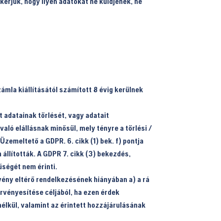
kérjük, hogy ilyen adatokat ne küldjenek, ne
zámla kiállításától számított 8 évig kerülnek
 adatainak törlését, vagy adatait
ló elállásnak minősül, mely tényre a törlési /
Üzemeltető a GDPR. 6. cikk (1) bek. f) pontja
 állították. A GDPR 7. cikk (3) bekezdés,
űségét nem érinti.
rvény eltérő rendelkezésének hiányában a) a rá
rvényesítése céljából, ha ezen érdek
élkül, valamint az érintett hozzájárulásának