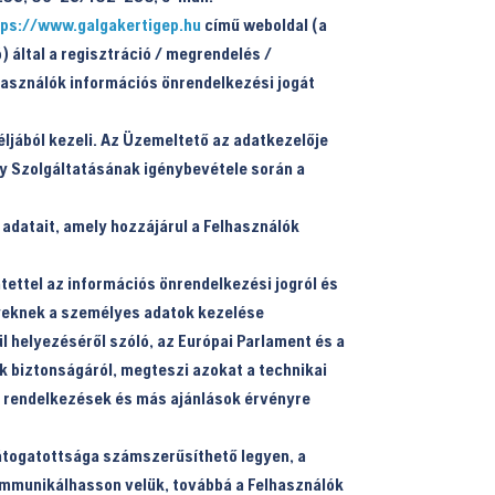
tps://www.galgakertigep.hu
című weboldal (a
ó
) által a regisztráció / megrendelés /
használók információs önrendelkezési jogát
ljából kezeli. Az Üzemeltető az adatkezelője
ly Szolgáltatásának igénybevétele során a
adatait, amely hozzájárul a Felhasználók
tettel az információs önrendelkezési jogról és
élyeknek a személyes adatok kezelése
l helyezéséről szóló, az Európai Parlament és a
k biztonságáról, megteszi azokat a technikai
yi rendelkezések és más ajánlások érvényre
átogatottsága számszerűsíthető legyen, a
kommunikálhasson velük, továbbá a Felhasználók