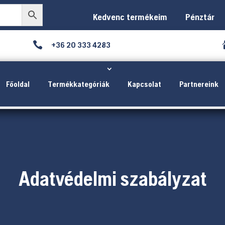
Kedvenc termékeim
Pénztár

+36 20 333 4283
Főoldal
Termékkategóriák
Kapcsolat
Partnereink
Adatvédelmi szabályzat