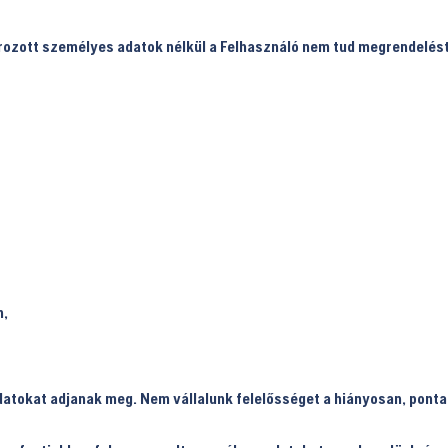
rozott személyes adatok nélkül a Felhasználó nem tud megrendelés
m,
datokat adjanak meg. Nem vállalunk felelősséget a hiányosan, pont