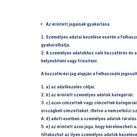
Az érintett jogainak gyakorlása
Személyes adatai kezelése esetén a Felhaszn
gyakorolhatja.
A személyes adatokhoz való hozzáférés és az
helyesbíteni vagy frissíteni.
A hozzáférési jog alapján a Felhasználó jogosult
a) az adatkezelés céljai;
b) az érintett személyes adatok kategóriái;
c) azon címzettek vagy címzettek kategóriái,
országbeli címzetteket, illetve a nemzetközi s
d) adott esetben a személyes adatok tárolás
e) az érintett azon joga, hogy kérelmezheti 
tiltakozhat az ilyen személyes adatok kezelése