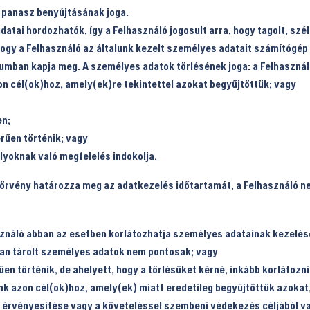
t panasz benyújtásának joga.
tai hordozhatók, így a Felhasználó jogosult arra, hogy tagolt, szé
ogy a Felhasználó az általunk kezelt személyes adatait számítógép á
mban kapja meg. A személyes adatok törlésének joga: a Felhasználó
n cél(ok)hoz, amely(ek)re tekintettel azokat begyűjtöttük; vagy
en;
rűen történik; vagy
lyoknak való megfelelés indokolja.
örvény határozza meg az adatkezelés időtartamát, a Felhasználó nem
sználó abban az esetben korlátozhatja személyes adatainak kezelé
tban tárolt személyes adatok nem pontosak; vagy
n történik, de ahelyett, hogy a törlésüket kérné, inkább korlátozn
k azon cél(ok)hoz, amely(ek) miatt eredetileg begyűjtöttük azokat,
 érvényesítése vagy a követeléssel szembeni védekezés céljából v