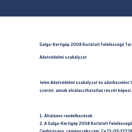
Galga-Kertigép 2008 Korlátolt Felelősségű Tá
Adatvédelmi szabályzat
Jelen Adatvédelmi szabályzat és adatkezelési 
szerint, annak elválaszthatatlan részét képezi
Általános rendelkezések
A Galga-Kertigép 2008 Korlátolt Felelősségű
Cégbírósága, cégjegyzékszám: Cg.13-09-12238