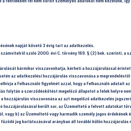
ve a fentiekben fel nem sorolt személyes adatokat nem kezelünk, így 
lésének napját követő 3 évig tart az adatkezelés.
zámvitelről szóló 2000. évi C. törvény 169. § (2) bek. szerinti, a s
rulását bármikor visszavonhatja, kérheti a hozzájárulással érintett
tén az adatkezelési hozzájárulás visszavonása a megrendeléstől va
lhívja a Felhasználó figyelmét azzal, hogy a Felhasználó adatait az 
llás folytán a szerződéskötést megelőző állapotot a felek helyre nem
án a hozzájárulás visszavonása az azt megelőző adatkezelés jogszer
ó hozzájárulásával került sor, az Üzemeltető a felvett adatokat tö
ból, vagy b) az Üzemeltető vagy harmadik személy jogos érdekének é
űződő jog korlátozásával arányban áll további külön hozzájárulás n