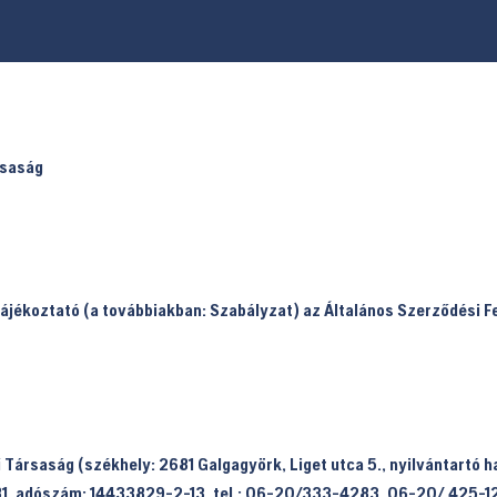
rsaság
tájékoztató (a továbbiakban:
Szabályzat
) az Általános Szerződési F
.
 Társaság (székhely: 2681 Galgagyörk, Liget utca 5., nyilvántartó
1, adószám: 14433829-2-13, tel.: 06-20/333-4283, 06-20/ 425-1