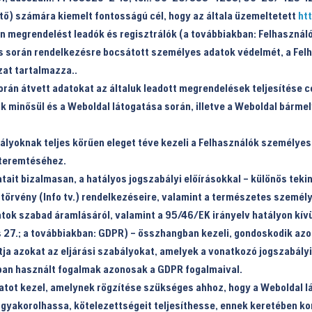
tő
) számára kiemelt fontosságú cél, hogy az általa üzemeltetett
ht
on megrendelést leadók és regisztrálók (a továbbiakban:
Felhasznál
rés során rendelkezésre bocsátott személyes adatok védelmét, a Fel
zat tartalmazza..
rán átvett adatokat az általuk leadott megrendelések teljesítése cé
 minősül és a Weboldal látogatása során, illetve a Weboldal bárme
lyoknak teljes körűen eleget téve kezeli a Felhasználók személyes 
gteremtéséhez.
it bizalmasan, a hatályos jogszabályi előírásokkal – különös tekin
. törvény (Info tv.) rendelkezéseire, valamint a természetes szem
atok szabad áramlásáról, valamint a 95/46/EK irányelv hatályon kívü
s 27.; a továbbiakban: GDPR) – összhangban kezeli, gondoskodik azo
tja azokat az eljárási szabályokat, amelyek a vonatkozó jogszabál
ban használt fogalmak azonosak a GDPR fogalmaival.
atot kezel, amelynek rögzítése szükséges ahhoz, hogy a Weboldal l
t gyakorolhassa, kötelezettségeit teljesíthesse, ennek keretében 