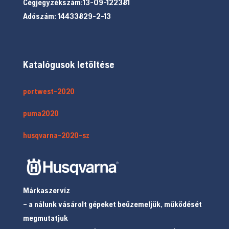
Cégjegyzékszám:13-09-122381
Adószám: 14433829-2-13
Katalógusok letöltése
portwest-2020
puma2020
husqvarna-2020-sz
Márkaszervíz
– a nálunk vásárolt gépeket beüzemeljük, működését
megmutatjuk