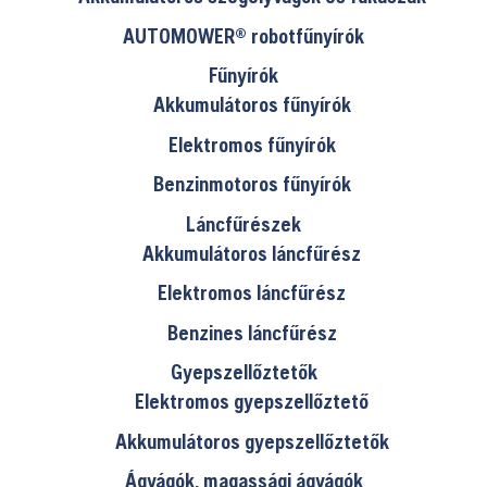
AUTOMOWER® robotfűnyírók
Fűnyírók
Akkumulátoros fűnyírók
Elektromos fűnyírók
Benzinmotoros fűnyírók
Láncfűrészek
Akkumulátoros láncfűrész
Elektromos láncfűrész
Benzines láncfűrész
Gyepszellőztetők
Elektromos gyepszellőztető
Akkumulátoros gyepszellőztetők
Ágvágók, magassági ágvágók