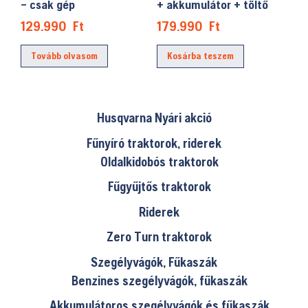
– csak gép
+ akkumulátor + töltő
129.990
Ft
179.990
Ft
Tovább olvasom
Kosárba teszem
Husqvarna Nyári akció
Fűnyíró traktorok, riderek
Oldalkidobós traktorok
Fűgyűjtős traktorok
Riderek
Zero Turn traktorok
Szegélyvágók, Fűkaszák
Benzines szegélyvágók, fűkaszák
Akkumulátoros szegélyvágók és fűkaszák