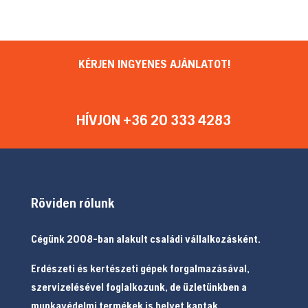
KÉRJEN INGYENES AJÁNLATOT!
HÍVJON +36 20 333 4283
Röviden rólunk
Cégünk 2008-ban alakult családi vállalkozásként.
Erdészeti és kertészeti gépek forgalmazásával,
szervizelésével foglalkozunk, de üzletünkben a
munkavédelmi termékek is helyet kaptak.