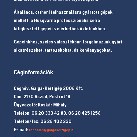
Általános, otthoni felhasználásra gyártott gépek
mellett, a Husqvarna professzionális célra
kifejlesztett gépei is elérhetőek üzletünkben.
Gépeinkhez, széles választékban forgalmazunk gyári
alkatrészeket, tartozékokat, és kenőanyagokat.
Céginformációk
Cégnév: Galga-Kertigép 2008 Kft.
Cím: 2170 Aszód, Pesti út 19.
Ügyvezető: Koskár Mihály
Telefon: 06 20 333 42 83, 06 20 425 1258
Telefon/fax: 06 28 402 230
E-mail:
rendeles@galgakertigep.hu