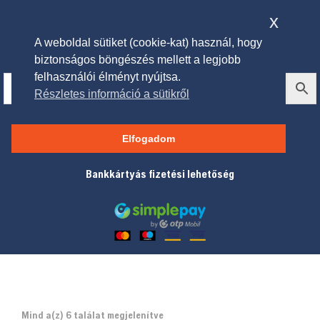
x
A weboldal sütiket (cookie-kat) használ, hogy
biztonságos böngészés mellett a legjobb
felhasználói élményt nyújtsa.
Részletes információ a sütikről
Akkumulátoros sövényvágók
Elfogadom
Bankkártyás fizetési lehetőség
Mind a(z) 6 találat megjelenítve