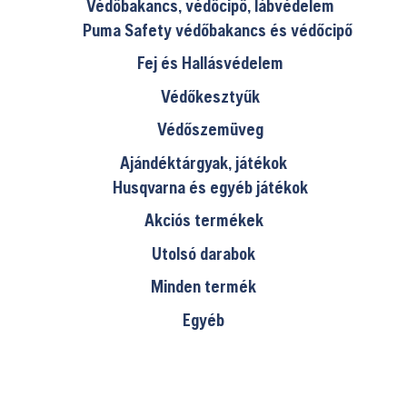
Védőbakancs, védőcipő, lábvédelem
Puma Safety védőbakancs és védőcipő
Fej és Hallásvédelem
Védőkesztyűk
Védőszemüveg
Ajándéktárgyak, játékok
Husqvarna és egyéb játékok
Akciós termékek
Utolsó darabok
Minden termék
Egyéb