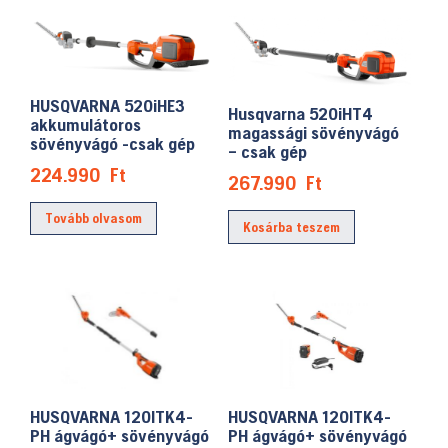
HUSQVARNA 520iHE3
Husqvarna 520iHT4
akkumulátoros
magassági sövényvágó
sövényvágó -csak gép
– csak gép
224.990
Ft
267.990
Ft
Tovább olvasom
Kosárba teszem
HUSQVARNA 120ITK4-
HUSQVARNA 120ITK4-
PH ágvágó+ sövényvágó
PH ágvágó+ sövényvágó