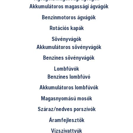
Akkumulátoros magassági ágvágók
Benzinmotoros ágvágók
Rotációs kapák
Sövényvágók
Akkumulátoros sövényvágók
Benzines sövényvágók
Lombfúvók
Benzines lombfúvó
Akkumulátoros lombfúvók
Magasnyomású mosók
Száraz/nedves porszívók
Áramfejlesztők
Vízszivattyúk