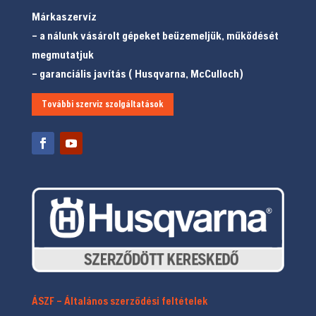
Márkaszervíz
– a nálunk vásárolt gépeket beüzemeljük, működését
megmutatjuk
– garanciális javítás ( Husqvarna, McCulloch)
További szerviz szolgáltatások
ÁSZF – Általános szerződési feltételek