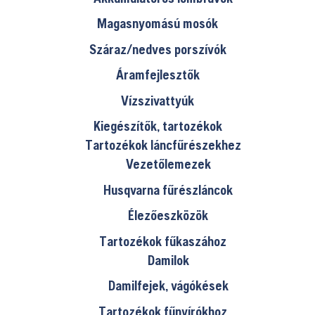
Magasnyomású mosók
Száraz/nedves porszívók
Áramfejlesztők
Vízszivattyúk
Kiegészítők, tartozékok
Tartozékok láncfűrészekhez
Vezetőlemezek
Husqvarna fűrészláncok
Élezőeszközök
Tartozékok fűkaszához
Damilok
Damilfejek, vágókések
Tartozékok fűnyírókhoz