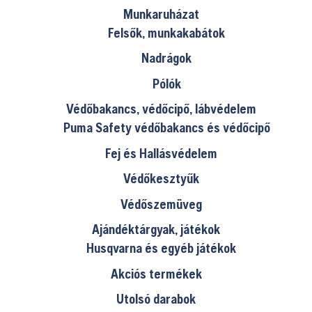
Munkaruházat
Felsők, munkakabátok
Nadrágok
Pólók
Védőbakancs, védőcipő, lábvédelem
Puma Safety védőbakancs és védőcipő
Fej és Hallásvédelem
Védőkesztyűk
Védőszemüveg
Ajándéktárgyak, játékok
Husqvarna és egyéb játékok
Akciós termékek
Utolsó darabok