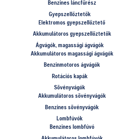
Benzines láncfűrész
Gyepszellőztetők
Elektromos gyepszellőztető
Akkumulátoros gyepszellőztetők
Ágvágók, magassági ágvágók
Akkumulátoros magassági ágvágók
Benzinmotoros ágvágók
Rotációs kapák
Sövényvágók
Akkumulátoros sövényvágók
Benzines sövényvágók
Lombfúvók
Benzines lombfúvó
Akkumulátoros lombfúvók