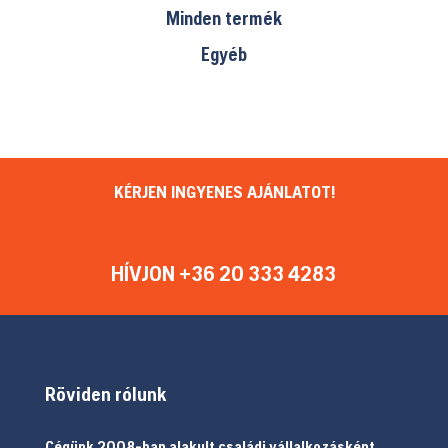
Minden termék
Egyéb
KÉRJEN INGYENES AJÁNLATOT!
HÍVJON +36 20 333 4283
Röviden rólunk
Cégünk 2008-ban alakult családi vállalkozásként.