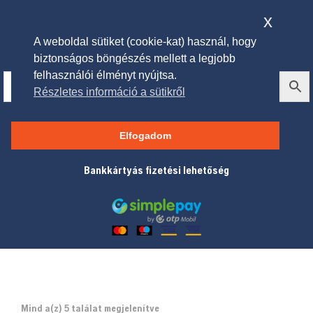
x
A weboldal sütiket (cookie-kat) használ, hogy
biztonságos böngészés mellett a legjobb
felhasználói élményt nyújtsa.
Részletes információ a sütikről
Alkatrészek
Elfogadom
Bankkártyás fizetési lehetőség
Mind a(z) 5 találat megjelenítve