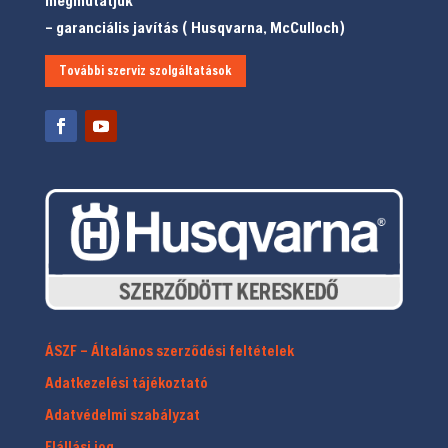
megmutatjuk
– garanciális javítás ( Husqvarna, McCulloch)
További szerviz szolgáltatások
ÁSZF – Általános szerződési feltételek
Adatkezelési tájékoztató
Adatvédelmi szabályzat
Elállási jog