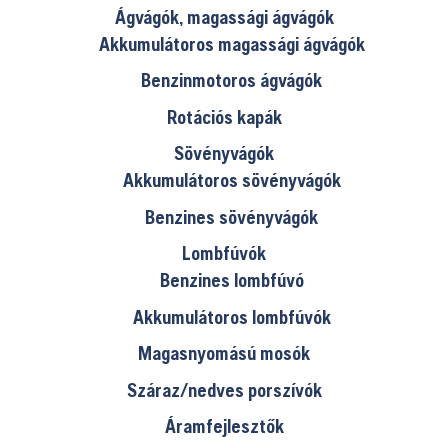
Ágvágók, magassági ágvágók
Akkumulátoros magassági ágvágók
Benzinmotoros ágvágók
Rotációs kapák
Sövényvágók
Akkumulátoros sövényvágók
Benzines sövényvágók
Lombfúvók
Benzines lombfúvó
Akkumulátoros lombfúvók
Magasnyomású mosók
Száraz/nedves porszívók
Áramfejlesztők