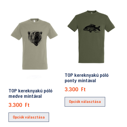
több
több
variációja
variációja
van.
van.
A
A
változatok
változatok
a
a
termékolda
termékoldalon
választhat
választhatók
ki
ki
TOP kereknyakú póló
ponty mintával
3.300
Ft
TOP kereknyakú póló
medve mintával
Ennek
Opciók választása
a
3.300
Ft
terméknek
Ennek
Opciók választása
több
a
variációja
terméknek