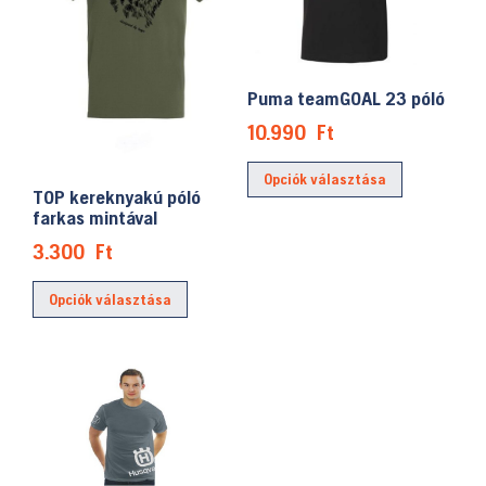
a
termékoldalon
termékolda
választhatók
választhat
ki
ki
Puma teamGOAL 23 póló
10.990
Ft
Ennek
Opciók választása
a
TOP kereknyakú póló
terméknek
farkas mintával
több
3.300
Ft
variációja
Ennek
Opciók választása
van.
a
A
terméknek
változatok
több
a
variációja
termékolda
van.
választhat
A
ki
változatok