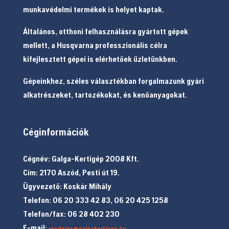
munkavédelmi termékek is helyet kaptak.
Általános, otthoni felhasználásra gyártott gépek
mellett, a Husqvarna professzionális célra
kifejlesztett gépei is elérhetőek üzletünkben.
Gépeinkhez, széles választékban forgalmazunk gyári
alkatrészeket, tartozékokat, és kenőanyagokat.
Céginformációk
Cégnév: Galga-Kertigép 2008 Kft.
Cím: 2170 Aszód, Pesti út 19.
Ügyvezető: Koskár Mihály
Telefon: 06 20 333 42 83, 06 20 425 1258
Telefon/fax: 06 28 402 230
E-mail:
rendeles@galgakertigep.hu