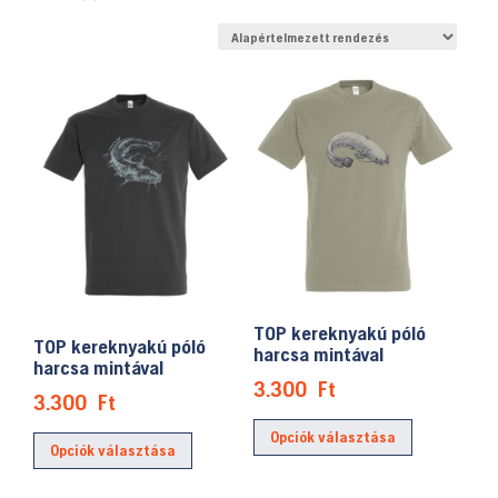
TOP kereknyakú póló
TOP kereknyakú póló
harcsa mintával
harcsa mintával
3.300
Ft
3.300
Ft
Ennek
Ennek
Opciók választása
a
Opciók választása
a
terméknek
terméknek