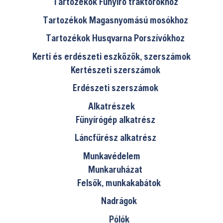
Tartozékok Fűnyíró traktorokhoz
Tartozékok Magasnyomású mosókhoz
Tartozékok Husqvarna Porszívókhoz
Kerti és erdészeti eszközök, szerszámok
Kertészeti szerszámok
Erdészeti szerszámok
Alkatrészek
Fűnyírógép alkatrész
Láncfűrész alkatrész
Munkavédelem
Munkaruházat
Felsők, munkakabátok
Nadrágok
Pólók