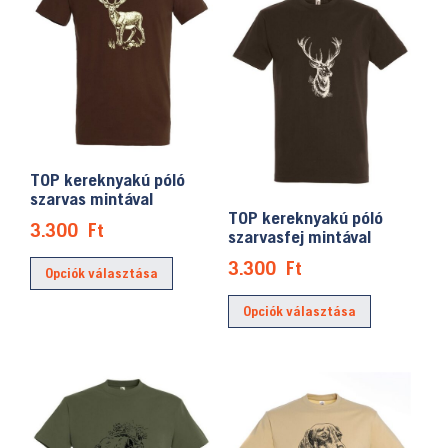
variációja
A
van.
változatok
A
a
változatok
termékoldalon
a
választhatók
termékolda
ki
választhat
TOP kereknyakú póló
ki
szarvas mintával
TOP kereknyakú póló
3.300
Ft
szarvasfej mintával
Ennek
3.300
Ft
Opciók választása
a
Ennek
terméknek
Opciók választása
a
több
terméknek
variációja
több
van.
variációja
A
van.
változatok