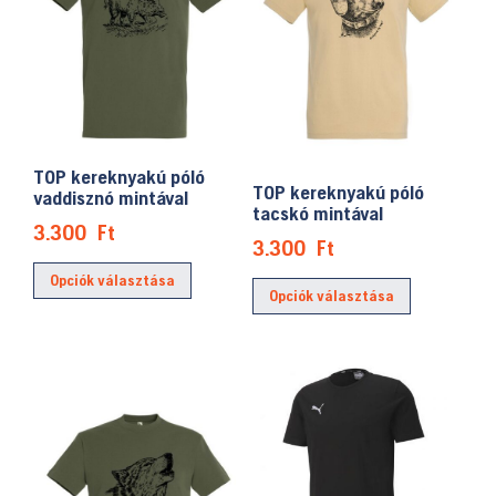
A
a
változatok
termékoldalon
a
választhatók
termékolda
ki
választhat
ki
TOP kereknyakú póló
TOP kereknyakú póló
vaddisznó mintával
tacskó mintával
3.300
Ft
3.300
Ft
Ennek
Ennek
Opciók választása
a
Opciók választása
a
terméknek
terméknek
több
több
variációja
variációja
van.
van.
A
A
változatok
változatok
a