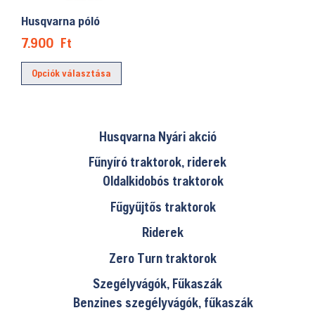
a
Husqvarna póló
termékoldalon
7.900
Ft
választhatók
Ennek
ki
Opciók választása
a
terméknek
több
variációja
Husqvarna Nyári akció
van.
Fűnyíró traktorok, riderek
A
Oldalkidobós traktorok
változatok
Fűgyűjtős traktorok
a
termékoldalon
Riderek
választhatók
Zero Turn traktorok
ki
Szegélyvágók, Fűkaszák
Benzines szegélyvágók, fűkaszák