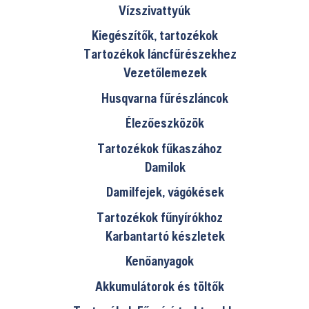
Vízszivattyúk
Kiegészítők, tartozékok
Tartozékok láncfűrészekhez
Vezetőlemezek
Husqvarna fűrészláncok
Élezőeszközök
Tartozékok fűkaszához
Damilok
Damilfejek, vágókések
Tartozékok fűnyírókhoz
Karbantartó készletek
Kenőanyagok
Akkumulátorok és töltők