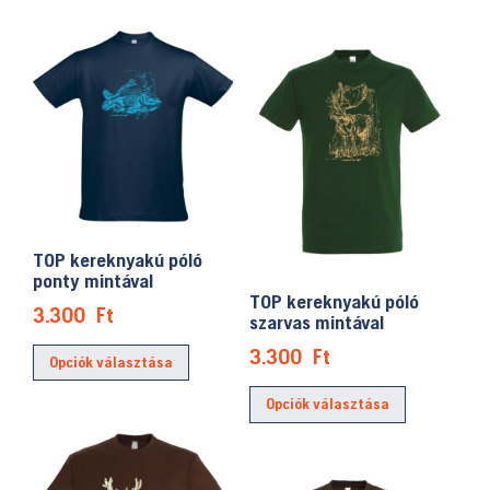
van.
több
A
variációja
változatok
van.
a
A
termékolda
változatok
választhat
a
ki
termékoldalon
választhatók
ki
TOP kereknyakú póló
ponty mintával
TOP kereknyakú póló
3.300
Ft
szarvas mintával
Ennek
3.300
Ft
Opciók választása
a
Ennek
terméknek
Opciók választása
a
több
terméknek
variációja
több
van.