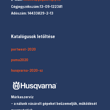
Cégjegyzékszám:13-09-122381
Adószám: 14433829-2-13
Katalógusok letöltése
portwest-2020
puma2020
husqvarna-2020-sz
Márkaszervíz
– a nálunk vásárolt gépeket beüzemeljük, működését