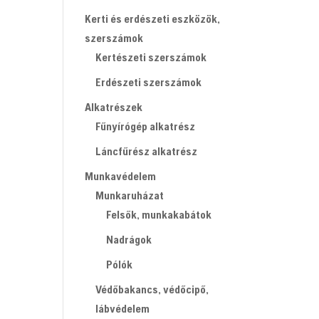
Kerti és erdészeti eszközök,
szerszámok
Kertészeti szerszámok
Erdészeti szerszámok
Alkatrészek
Fűnyírógép alkatrész
Láncfűrész alkatrész
Munkavédelem
Munkaruházat
Felsők, munkakabátok
Nadrágok
Pólók
Védőbakancs, védőcipő,
lábvédelem