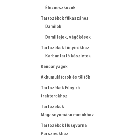
Élezőeszközök
Tartozékok fűkaszához
Damilok
Damilfejek, vágókések
Tartozékok fűnyírókhoz
Karbantartó készletek
Kenőanyagok
Akkumulátorok és töltők
Tartozékok Fűnyíró
traktorokhoz
Tartozékok
Magasnyomású mosókhoz
Tartozékok Husqvarna
Porszívókhoz