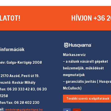
LATOT!
HÍVJON +36 2
információk
Márkaszervíz
– a nálunk vásárolt gépeket
év: Galga-Kertigép 2008
beüzemeljük, működését
megmutatjuk
 2170 Aszód, Pesti út 19.
– garanciális javítás ( Husqv
ezető: Koskár Mihály
McCulloch)
fon: 06 20 333 42 83, 06 20
 1258
További szerviz szolgáltatások
fon/fax: 06 28 402 230
il:
rendeles@galgakertigep.hu