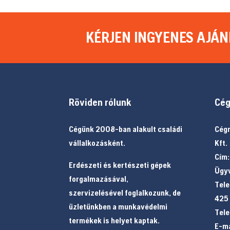
KÉRJEN INGYENES AJÁN
Röviden rólunk
Cég
Cégünk 2008-ban alakult családi
Cégn
vállalkozásként.
Kft.
Cím:
Erdészeti és kertészeti gépek
Ügyv
forgalmazásával,
Tele
szervizelésével foglalkozunk, de
425
üzletünkben a munkavédelmi
Tele
termékek is helyet kaptak.
E-ma