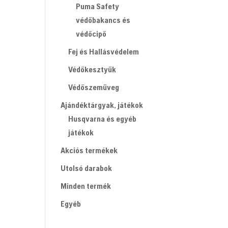
Puma Safety
védőbakancs és
védőcipő
Fej és Hallásvédelem
Védőkesztyűk
Védőszemüveg
Ajándéktárgyak, játékok
Husqvarna és egyéb
játékok
Akciós termékek
Utolsó darabok
Minden termék
Egyéb