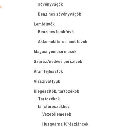
sövényvágók
un
Benzines sövényvágók
Lombfúvók
Benzines lombfúvó
Akkumulátoros lombfúvók
Magasnyomású mosók
Száraz/nedves porszívók
Áramfejlesztők
Vízszivattyúk
Kiegészítők, tartozékok
Tartozékok
láncfűrészekhez
Vezetőlemezek
Husqvarna fűrészláncok