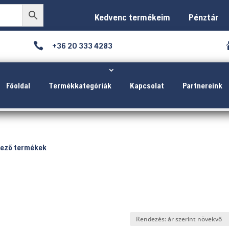
Kedvenc termékeim
Pénztár

+36 20 333 4283
Főoldal
Termékkategóriák
Kapcsolat
Partnereink
ező termékek