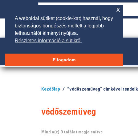
x
A weboldal sütiket (cookie-kat) használ, hogy
biztonságos böngészés mellett a legjobb

rendeles@galgakertigep.hu
felhasználói élményt nyújtsa.
Részletes információ a sütikről
Elfogadom
Kezdőlap
/ “védőszemüveg” címkével rendelk
védőszemüveg
Sorted
Mind a(z) 9 találat megjelenítve