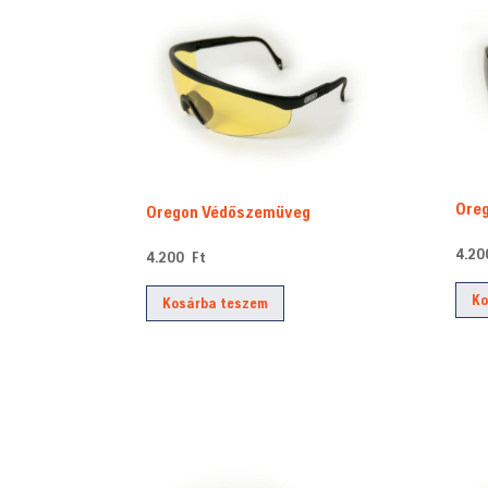
by
price:
low
to
high
Ore
Oregon Védőszemüveg
4.2
4.200
Ft
Ko
Kosárba teszem