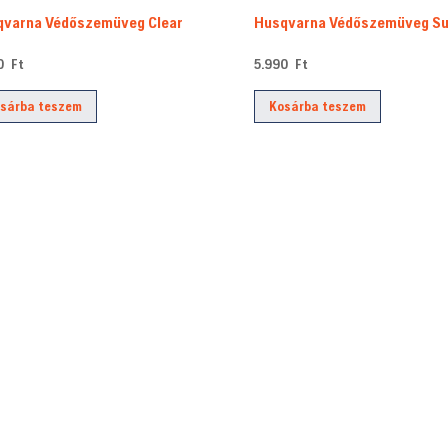
qvarna Védőszemüveg Clear
Husqvarna Védőszemüveg S
90
Ft
5.990
Ft
sárba teszem
Kosárba teszem