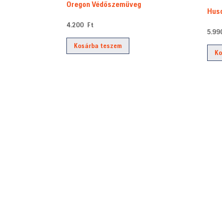
Oregon Védőszemüveg
Hus
4.200
Ft
5.9
Kosárba teszem
Ko