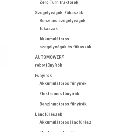
Zero Turn traktorok
Szegélyvágók, Fűkaszák
Benzines szegélyvágók,
fűkaszák
Akkumulátoros
szegélyvágók és fűkaszák
AUTOMOWER®
robotfűnyírók
Fűnyírók
Akkumulátoros fűnyírók
Elektromos fűnyírók
Benzinmotoros fűnyírók
Láncfűrészek
Akkumulátoros láncfűrész