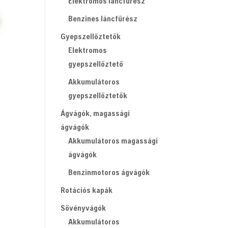
Elektromos láncfűrész
Benzines láncfűrész
Gyepszellőztetők
Elektromos
gyepszellőztető
Akkumulátoros
gyepszellőztetők
Ágvágók, magassági
ágvágók
Akkumulátoros magassági
ágvágók
Benzinmotoros ágvágók
Rotációs kapák
Sövényvágók
Akkumulátoros