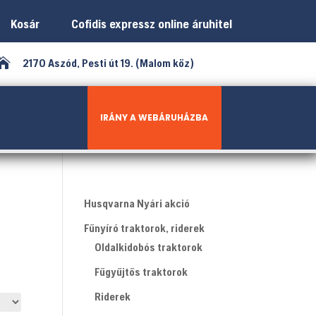
Kosár
Cofidis expressz online áruhitel

2170 Aszód, Pesti út 19. (Malom köz)
IRÁNY A WEBÁRUHÁZBA
Husqvarna Nyári akció
Fűnyíró traktorok, riderek
Oldalkidobós traktorok
Fűgyűjtős traktorok
Riderek