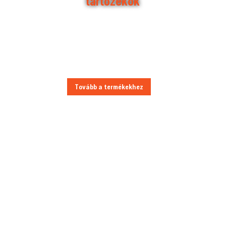
tartozékok
Benzinmotoros láncfűrészek |
Elektromos láncfűrészek | Husqvarna
fűrészláncok és vezetőlemezek és
egyéb kiegészítők
Tovább a termékekhez