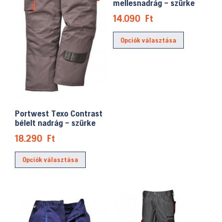
termékoldalon
mellesnadrág – szürke
választhat
választhatók
ki
14.090
Ft
ki
Ennek
Opciók választása
a
terméknek
több
variációja
van.
A
Portwest Texo Contrast
változatok
bélelt nadrág – szürke
a
18.290
Ft
termékolda
Ennek
választhat
Opciók választása
a
ki
terméknek
több
variációja
van.