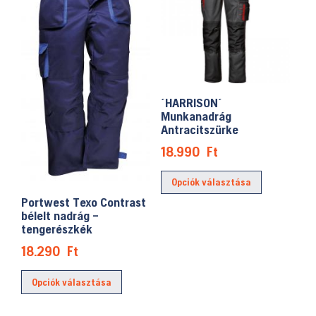
A
változatok
a
termékoldalon
választhatók
ki
´HARRISON´
Munkanadrág
Antracitszürke
18.990
Ft
Ennek
Opciók választása
a
Portwest Texo Contrast
terméknek
bélelt nadrág –
több
tengerészkék
variációja
18.290
Ft
van.
Ennek
A
Opciók választása
a
változatok
terméknek
a