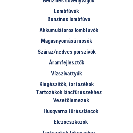
Benzines sövényvágók
Lombfúvók
Benzines lombfúvó
Akkumulátoros lombfúvók
Magasnyomású mosók
Száraz/nedves porszívók
Áramfejlesztők
Vízszivattyúk
Kiegészítők, tartozékok
Tartozékok láncfűrészekhez
Vezetőlemezek
Husqvarna fűrészláncok
Élezőeszközök
Tartozékok fűkaszához