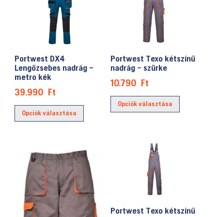
variációja
van.
A
változatok
a
Portwest DX4
Portwest Texo kétszínű
termékoldalon
Lengőzsebes nadrág –
nadrág – szürke
metro kék
választhatók
10.790
Ft
ki
39.990
Ft
Ennek
Ennek
Opciók választása
a
Opciók választása
a
terméknek
terméknek
több
több
variációja
variációja
van.
van.
A
A
változatok
változatok
a
a
termékolda
Portwest Texo kétszínű