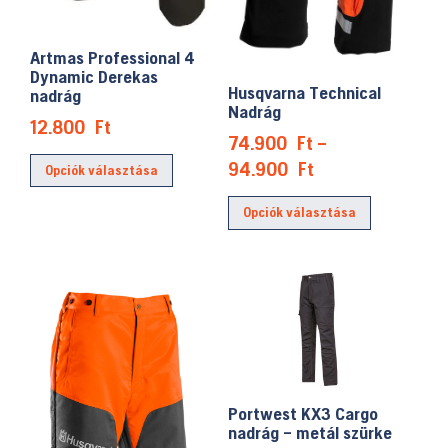
Artmas Professional 4
Dynamic Derekas
Husqvarna Technical
nadrág
Nadrág
12.800
Ft
74.900
Ft
–
Ennek
Ártartomány:
94.900
Ft
Opciók választása
a
74.900 Ft
Ennek
terméknek
Opciók választása
-
a
több
94.900 Ft
terméknek
variációja
több
van.
variációja
A
van.
változatok
A
a
változatok
termékoldalon
a
választhatók
Portwest KX3 Cargo
termékolda
nadrág – metál szürke
ki