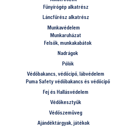
Fűnyírógép alkatrész
Láncfűrész alkatrész
Munkavédelem
Munkaruházat
Felsők, munkakabátok
Nadrágok
Pólók
Védőbakancs, védőcipő, lábvédelem
Puma Safety védőbakancs és védőcipő
Fej és Hallásvédelem
Védőkesztyűk
Védőszemüveg
Ajándéktárgyak, játékok