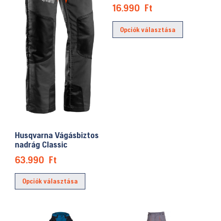
választhat
16.990
Ft
ki
Ennek
Opciók választása
a
terméknek
több
variációja
van.
A
változatok
a
Husqvarna Vágásbiztos
termékolda
nadrág Classic
választhat
63.990
Ft
ki
Ennek
Opciók választása
a
terméknek
több