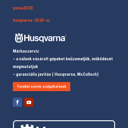
puma2020
husqvarna-2020-sz
Márkaszervíz
– a nálunk vásárolt gépeket beüzemeljük, működését
megmutatjuk
– garanciális javítás ( Husqvarna, McCulloch)
További szerviz szolgáltatások