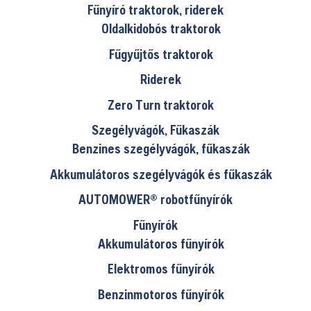
A
Fűnyíró traktorok, riderek
A
változatok
Oldalkidobós traktorok
változatok
a
Fűgyűjtős traktorok
a
termékoldalon
termékolda
választhatók
Riderek
választhat
ki
Zero Turn traktorok
ki
Szegélyvágók, Fűkaszák
Benzines szegélyvágók, fűkaszák
Akkumulátoros szegélyvágók és fűkaszák
AUTOMOWER® robotfűnyírók
Fűnyírók
Akkumulátoros fűnyírók
Elektromos fűnyírók
Benzinmotoros fűnyírók