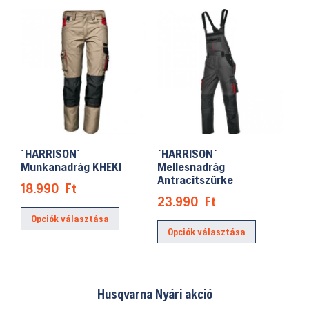
több
termékolda
variációja
választhat
van.
ki
A
változatok
a
termékoldalon
választhatók
ki
´HARRISON´
`HARRISON`
Munkanadrág KHEKI
Mellesnadrág
Antracitszürke
18.990
Ft
23.990
Ft
Ennek
Ennek
Opciók választása
a
Opciók választása
a
terméknek
terméknek
több
több
variációja
variációja
Husqvarna Nyári akció
van.
van.