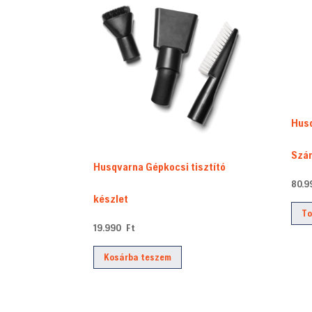
van.
A
változatok
a
termékoldalon
választhatók
Hus
ki
Szár
Husqvarna Gépkocsi tisztító
80.
készlet
To
19.990
Ft
Kosárba teszem