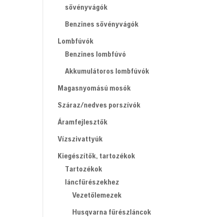
sövényvágók
Benzines sövényvágók
Lombfúvók
Benzines lombfúvó
Akkumulátoros lombfúvók
Magasnyomású mosók
Száraz/nedves porszívók
Áramfejlesztők
Vízszivattyúk
Kiegészítők, tartozékok
Tartozékok
láncfűrészekhez
Vezetőlemezek
Husqvarna fűrészláncok