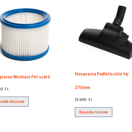
Husqvarna Padlótisztító fej
varna Mosható Pet szűrő
270mm
390
Ft
15.990
Ft
vább olvasom
Kosárba teszem