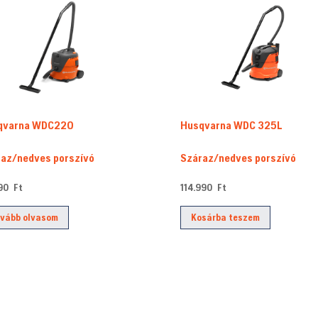
qvarna WDC220
Husqvarna WDC 325L
az/nedves porszívó
Száraz/nedves porszívó
990
Ft
114.990
Ft
vább olvasom
Kosárba teszem