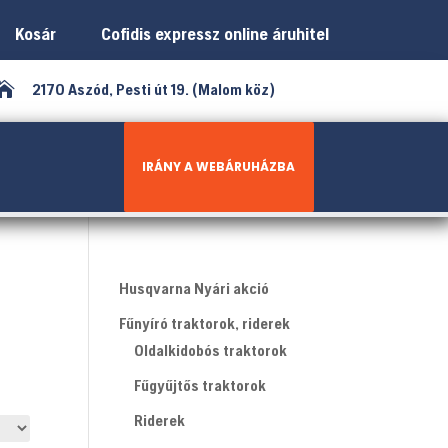
Kosár
Cofidis expressz online áruhitel

2170 Aszód, Pesti út 19. (Malom köz)
IRÁNY A WEBÁRUHÁZBA
Husqvarna Nyári akció
Fűnyíró traktorok, riderek
Oldalkidobós traktorok
Fűgyűjtős traktorok
Riderek