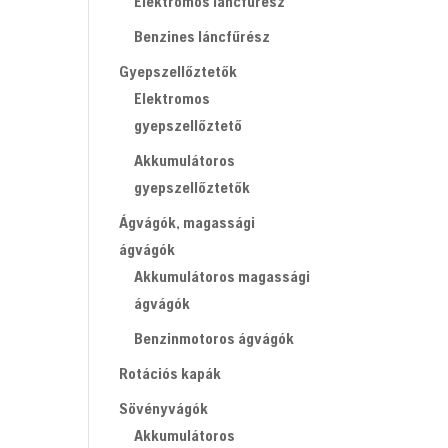
Elektromos láncfűrész
Benzines láncfűrész
Gyepszellőztetők
Elektromos
gyepszellőztető
Akkumulátoros
gyepszellőztetők
Ágvágók, magassági
ágvágók
Akkumulátoros magassági
ágvágók
Benzinmotoros ágvágók
Rotációs kapák
Sövényvágók
Akkumulátoros