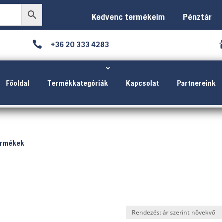
Kedvenc termékeim
Pénztár

+36 20 333 4283
Főoldal
Termékkategóriák
Kapcsolat
Partnereink
ermékek