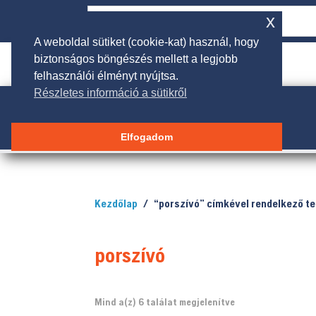
x
A weboldal sütiket (cookie-kat) használ, hogy
biztonságos böngészés mellett a legjobb

rendeles@galgakertigep.hu
felhasználói élményt nyújtsa.
Részletes információ a sütikről
Elfogadom
Kezdőlap
/ “porszívó” címkével rendelkező t
porszívó
Sorted
Mind a(z) 6 találat megjelenítve