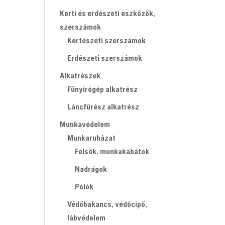
Kerti és erdészeti eszközök,
szerszámok
Kertészeti szerszámok
Erdészeti szerszámok
Alkatrészek
Fűnyírógép alkatrész
Láncfűrész alkatrész
Munkavédelem
Munkaruházat
Felsők, munkakabátok
Nadrágok
Pólók
Védőbakancs, védőcipő,
lábvédelem