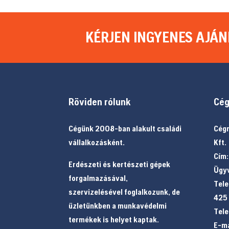
KÉRJEN INGYENES AJÁN
Röviden rólunk
Cég
Cégünk 2008-ban alakult családi
Cégn
vállalkozásként.
Kft.
Cím:
Erdészeti és kertészeti gépek
Ügyv
forgalmazásával,
Tele
szervizelésével foglalkozunk, de
425
üzletünkben a munkavédelmi
Tele
termékek is helyet kaptak.
E-ma