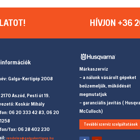
LATOT!
HÍVJON +36 2
információk
Márkaszervíz
– a nálunk vásárolt gépeket
év: Galga-Kertigép 2008
beüzemeljük, működését
megmutatjuk
 2170 Aszód, Pesti út 19.
– garanciális javítás ( Husqv
ezető: Koskár Mihály
McCulloch)
fon: 06 20 333 42 83, 06 20
 1258
További szerviz szolgáltatások
fon/fax: 06 28 402 230
il:
rendeles@galgakertigep.hu