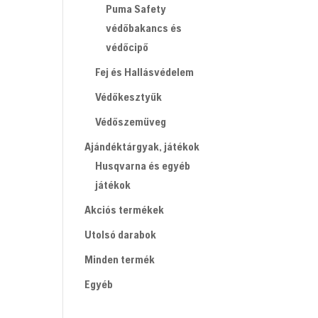
Puma Safety
védőbakancs és
védőcipő
Fej és Hallásvédelem
Védőkesztyűk
Védőszemüveg
Ajándéktárgyak, játékok
Husqvarna és egyéb
játékok
Akciós termékek
Utolsó darabok
Minden termék
Egyéb