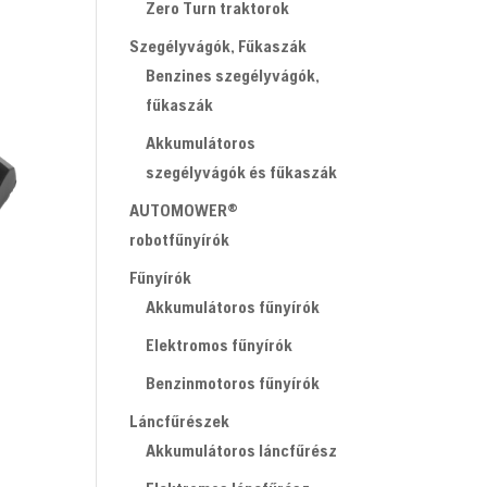
Zero Turn traktorok
Szegélyvágók, Fűkaszák
Benzines szegélyvágók,
fűkaszák
Akkumulátoros
szegélyvágók és fűkaszák
AUTOMOWER®
robotfűnyírók
Fűnyírók
Akkumulátoros fűnyírók
Elektromos fűnyírók
Benzinmotoros fűnyírók
Láncfűrészek
Akkumulátoros láncfűrész