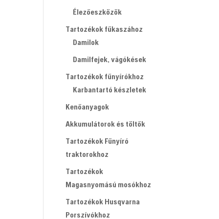
Élezőeszközök
Tartozékok fűkaszához
Damilok
Damilfejek, vágókések
Tartozékok fűnyírókhoz
Karbantartó készletek
Kenőanyagok
Akkumulátorok és töltők
Tartozékok Fűnyíró
traktorokhoz
Tartozékok
Magasnyomású mosókhoz
Tartozékok Husqvarna
Porszívókhoz