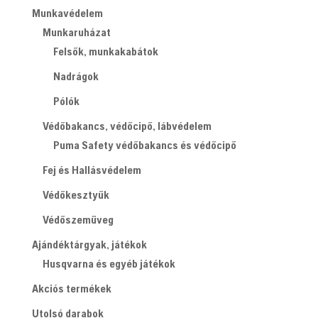
Munkavédelem
Munkaruházat
Felsők, munkakabátok
Nadrágok
Pólók
Védőbakancs, védőcipő, lábvédelem
Puma Safety védőbakancs és védőcipő
Fej és Hallásvédelem
Védőkesztyűk
Védőszemüveg
Ajándéktárgyak, játékok
Husqvarna és egyéb játékok
Akciós termékek
Utolsó darabok