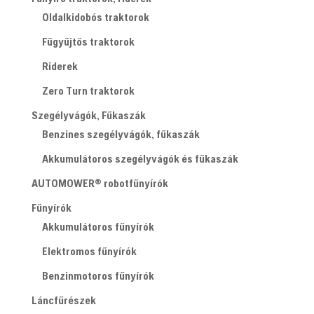
A
Oldalkidobós traktorok
változatok
Fűgyűjtős traktorok
a
Riderek
termékoldalon
választhatók
Zero Turn traktorok
ki
Szegélyvágók, Fűkaszák
Benzines szegélyvágók, fűkaszák
Akkumulátoros szegélyvágók és fűkaszák
AUTOMOWER® robotfűnyírók
Fűnyírók
Akkumulátoros fűnyírók
Elektromos fűnyírók
Benzinmotoros fűnyírók
Láncfűrészek