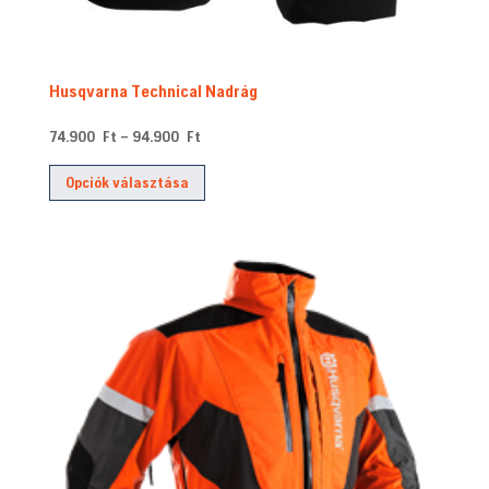
Husqvarna Technical Nadrág
Ártartomány:
74.900
Ft
–
94.900
Ft
74.900 Ft
Ennek
Opciók választása
-
a
94.900 Ft
terméknek
több
variációja
van.
A
változatok
a
termékoldalon
választhatók
ki