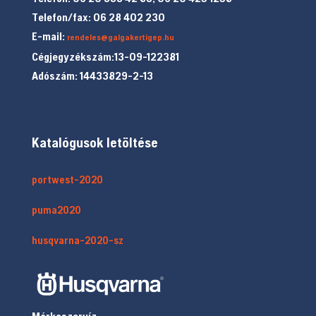
Telefon/fax: 06 28 402 230
E-mail:
rendeles@galgakertigep.hu
Cégjegyzékszám:13-09-122381
Adószám: 14433829-2-13
Katalógusok letöltése
portwest-2020
puma2020
husqvarna-2020-sz