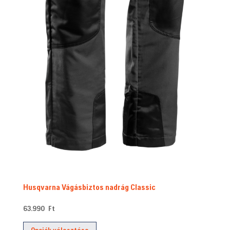
Husqvarna Vágásbiztos nadrág Classic
63.990
Ft
Ennek