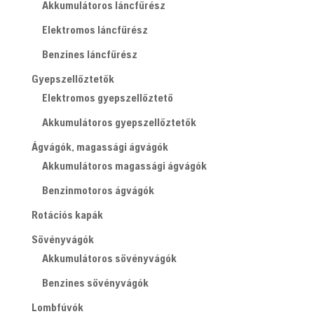
Akkumulátoros láncfűrész
Elektromos láncfűrész
Benzines láncfűrész
Gyepszellőztetők
Elektromos gyepszellőztető
Akkumulátoros gyepszellőztetők
Ágvágók, magassági ágvágók
Akkumulátoros magassági ágvágók
Benzinmotoros ágvágók
Rotációs kapák
Sövényvágók
Akkumulátoros sövényvágók
Benzines sövényvágók
Lombfúvók