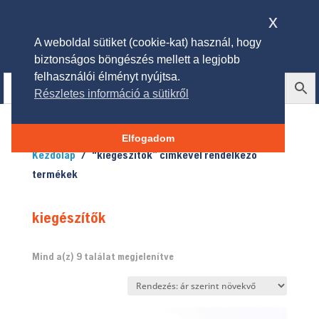
x
A weboldal sütiket (cookie-kat) használ, hogy
biztonságos böngészés mellett a legjobb
felhasználói élményt nyújtsa.
Részletes információ a sütikről
Elfogadom
Kezdőlap
/ “kiegészítők” címkével rendelkező
termékek
kiegészítők
Sorted
Mind a(z) 9 találat megjelenítve
by
price:
low