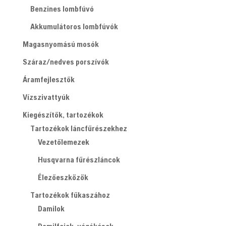
Benzines lombfúvó
Akkumulátoros lombfúvók
Magasnyomású mosók
Száraz/nedves porszívók
Áramfejlesztők
Vízszivattyúk
Kiegészítők, tartozékok
Tartozékok láncfűrészekhez
Vezetőlemezek
Husqvarna fűrészláncok
Élezőeszközök
Tartozékok fűkaszához
Damilok
Damilfejek, vágókések