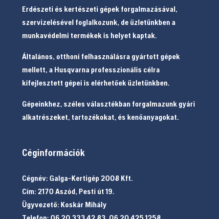
Erdészeti és kertészeti gépek forgalmazásával,
szervizelésével foglalkozunk, de üzletünkben a
munkavédelmi termékek is helyet kaptak.
Általános, otthoni felhasználásra gyártott gépek
mellett, a Husqvarna professzionális célra
kifejlesztett gépei is elérhetőek üzletünkben.
Gépeinkhez, széles választékban forgalmazunk gyári
alkatrészeket, tartozékokat, és kenőanyagokat.
Céginformációk
Cégnév: Galga-Kertigép 2008 Kft.
Cím: 2170 Aszód, Pesti út 19.
Ügyvezető: Koskár Mihály
Telefon: 06 20 333 42 83, 06 20 425 1258