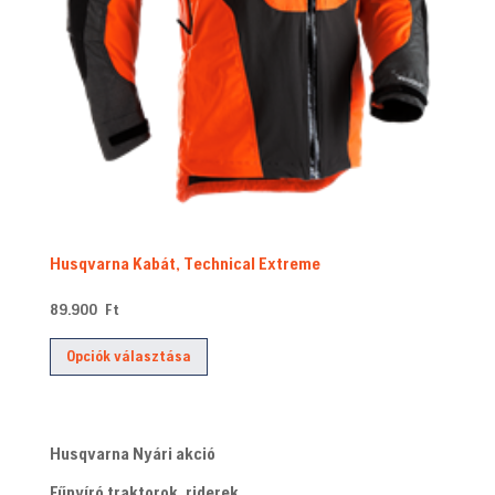
Husqvarna Kabát, Technical Extreme
89.900
Ft
Ennek
Opciók választása
a
terméknek
több
Husqvarna Nyári akció
variációja
van.
Fűnyíró traktorok, riderek