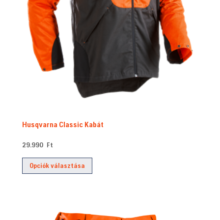
Husqvarna Classic Kabát
29.990
Ft
Ennek
Opciók választása
a
terméknek
több
variációja