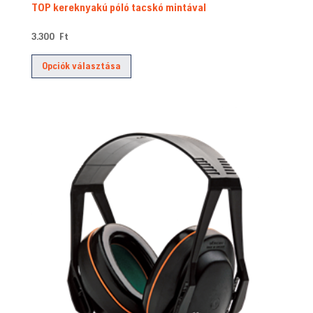
TOP kereknyakú póló tacskó mintával
3.300
Ft
Ennek
Opciók választása
a
terméknek
több
variációja
van.
A
változatok
a
termékoldalon
választhatók
ki