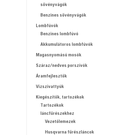
sövényvágók
Benzines sövényvágók
Lombfúvók
Benzines lombfúvó
Akkumulátoros lombfúvók
Magasnyomású mosók
Száraz/nedves porszívók
Áramfejlesztők
Vízszivattyúk
Kiegészítők, tartozékok
Tartozékok
láncfűrészekhez
Vezetőlemezek
Husqvarna fűrészláncok