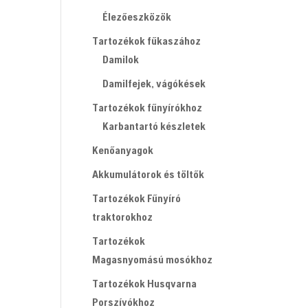
Élezőeszközök
Tartozékok fűkaszához
Damilok
Damilfejek, vágókések
Tartozékok fűnyírókhoz
Karbantartó készletek
Kenőanyagok
Akkumulátorok és töltők
Tartozékok Fűnyíró
traktorokhoz
Tartozékok
Magasnyomású mosókhoz
Tartozékok Husqvarna
Porszívókhoz