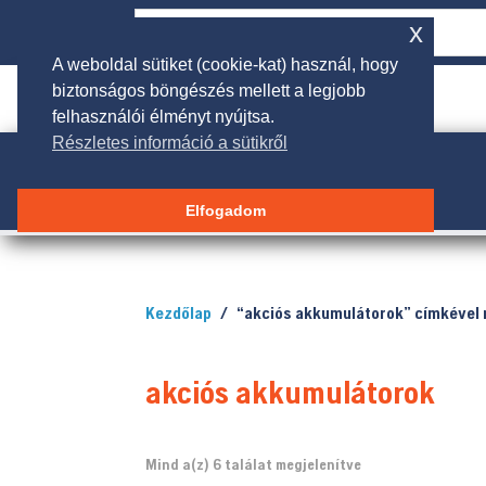
x
A weboldal sütiket (cookie-kat) használ, hogy
biztonságos böngészés mellett a legjobb

rendeles@galgakertigep.hu
felhasználói élményt nyújtsa.
Részletes információ a sütikről
Elfogadom
Kezdőlap
/ “akciós akkumulátorok” címkével 
akciós akkumulátorok
Sorted
Mind a(z) 6 találat megjelenítve