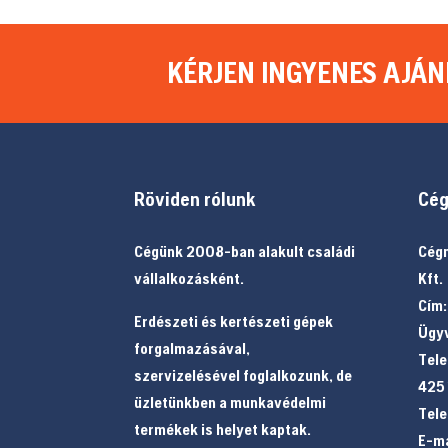
KÉRJEN INGYENES AJÁN
Röviden rólunk
Cég
Cégünk 2008-ban alakult családi
Cégn
vállalkozásként.
Kft.
Cím:
Erdészeti és kertészeti gépek
Ügyv
forgalmazásával,
Tele
szervizelésével foglalkozunk, de
425
üzletünkben a munkavédelmi
Tele
termékek is helyet kaptak.
E-ma