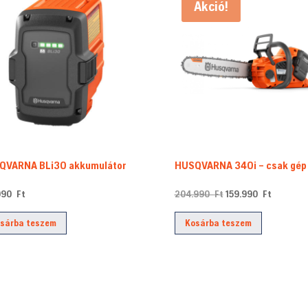
Akció!
QVARNA BLi30 akkumulátor
HUSQVARNA 340i – csak gép
Original
Current
.990
Ft
204.990
Ft
159.990
Ft
price
price
sárba teszem
Kosárba teszem
was:
is:
204.990 Ft.
159.990 