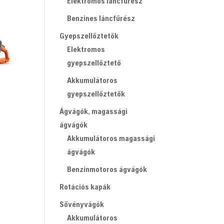
Elektromos láncfűrész
Benzines láncfűrész
Gyepszellőztetők
Elektromos
gyepszellőztető
Akkumulátoros
gyepszellőztetők
Ágvágók, magassági
ágvágók
Akkumulátoros magassági
ágvágók
Benzinmotoros ágvágók
Ft.
Rotációs kapák
Sövényvágók
Akkumulátoros