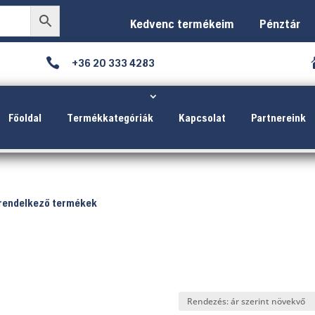
Kedvenc termékeim
Pénztár

+36 20 333 4283
Főoldal
Termékkategóriák
Kapcsolat
Partnereink
rendelkező termékek