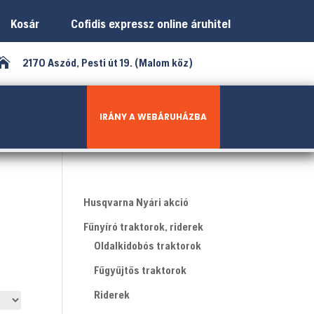
Kosár
Cofidis expressz online áruhitel

2170 Aszód, Pesti út 19. (Malom köz)
IRÁNY A WEBÁRUHÁZBA
Husqvarna Nyári akció
Fűnyíró traktorok, riderek
Oldalkidobós traktorok
Fűgyűjtős traktorok
Riderek