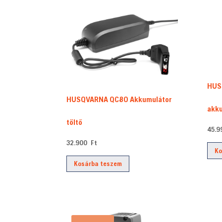
by
price:
low
to
high
HUS
HUSQVARNA QC80 Akkumulátor
akk
töltő
45.
32.900
Ft
Ko
Kosárba teszem