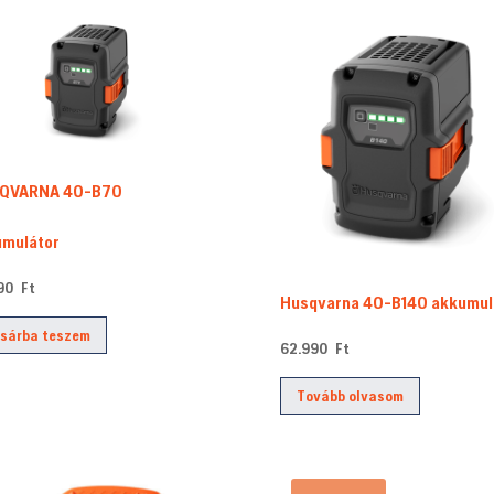
QVARNA 40-B70
umulátor
990
Ft
Husqvarna 40-B140 akkumul
sárba teszem
62.990
Ft
Tovább olvasom