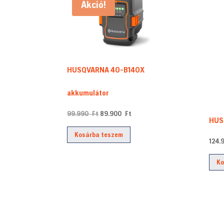
Akció!
HUSQVARNA 40-B140X
akkumulátor
Original
Current
99.990
Ft
89.900
Ft
HUS
price
price
Kosárba teszem
was:
is:
124
99.990 Ft.
89.900 Ft.
Ko