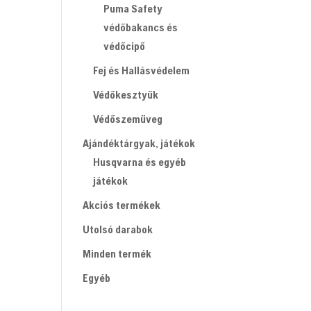
Puma Safety
védőbakancs és
védőcipő
Fej és Hallásvédelem
Védőkesztyűk
Védőszemüveg
Ajándéktárgyak, játékok
Husqvarna és egyéb
játékok
Akciós termékek
Utolsó darabok
Minden termék
Egyéb