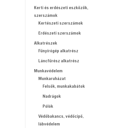
Kerti és erdészeti eszközök,
szerszámok
Kertészeti szerszámok
Erdészeti szerszámok
Alkatrészek
Fűnyírógép alkatrész
Láncfűrész alkatrész
Munkavédelem
Munkaruházat
Felsők, munkakabátok
Nadrágok
Pólók
Védőbakancs, védőcipő,
lábvédelem