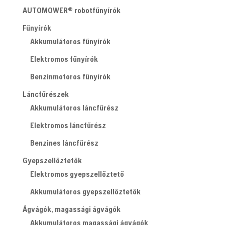
AUTOMOWER® robotfűnyírók
Fűnyírók
Akkumulátoros fűnyírók
Elektromos fűnyírók
Benzinmotoros fűnyírók
Láncfűrészek
Akkumulátoros láncfűrész
Elektromos láncfűrész
Benzines láncfűrész
Gyepszellőztetők
Elektromos gyepszellőztető
Akkumulátoros gyepszellőztetők
Ágvágók, magassági ágvágók
Akkumulátoros magassági ágvágók