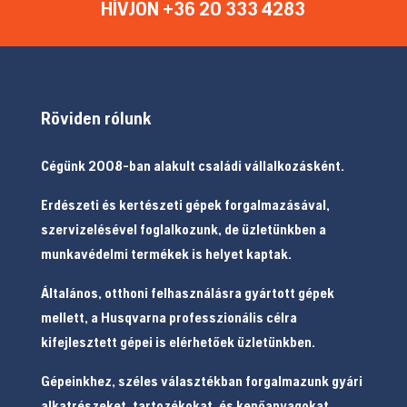
HÍVJON +36 20 333 4283
Röviden rólunk
Cégünk 2008-ban alakult családi vállalkozásként.
Erdészeti és kertészeti gépek forgalmazásával,
szervizelésével foglalkozunk, de üzletünkben a
munkavédelmi termékek is helyet kaptak.
Általános, otthoni felhasználásra gyártott gépek
mellett, a Husqvarna professzionális célra
kifejlesztett gépei is elérhetőek üzletünkben.
Gépeinkhez, széles választékban forgalmazunk gyári
alkatrészeket, tartozékokat, és kenőanyagokat.