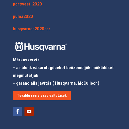
portwest-2020
puma2020
husqvarna-2020-sz
Márkaszervíz
– a nálunk vásárolt gépeket beüzemeljük, működését
megmutatjuk
– garanciális javítás ( Husqvarna, McCulloch)
További szerviz szolgáltatások