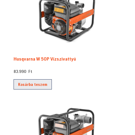
high
Husqvarna W 50P Vízszivattyú
83.990
Ft
Kosárba teszem