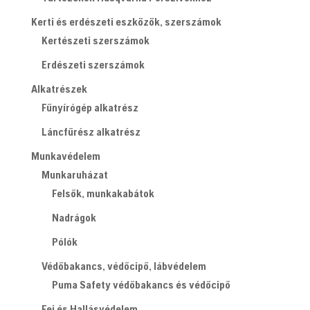
Kerti és erdészeti eszközök, szerszámok
Kertészeti szerszámok
Erdészeti szerszámok
Alkatrészek
Fűnyírógép alkatrész
Láncfűrész alkatrész
Munkavédelem
Munkaruházat
Felsők, munkakabátok
Nadrágok
Pólók
Védőbakancs, védőcipő, lábvédelem
Puma Safety védőbakancs és védőcipő
Fej és Hallásvédelem