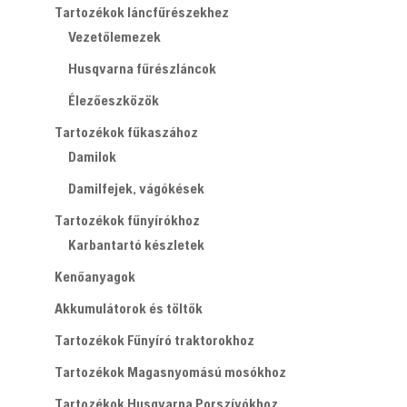
Tartozékok láncfűrészekhez
Vezetőlemezek
Husqvarna fűrészláncok
Élezőeszközök
Tartozékok fűkaszához
Damilok
Damilfejek, vágókések
Tartozékok fűnyírókhoz
Karbantartó készletek
Kenőanyagok
Akkumulátorok és töltők
Tartozékok Fűnyíró traktorokhoz
Tartozékok Magasnyomású mosókhoz
Tartozékok Husqvarna Porszívókhoz