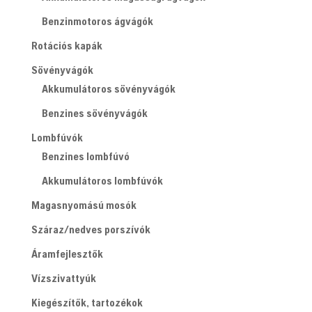
Benzinmotoros ágvágók
Rotációs kapák
Sövényvágók
Akkumulátoros sövényvágók
Benzines sövényvágók
Lombfúvók
Benzines lombfúvó
Akkumulátoros lombfúvók
Magasnyomású mosók
Száraz/nedves porszívók
Áramfejlesztők
Vízszivattyúk
Kiegészítők, tartozékok