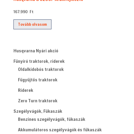
167.990
Ft
Tovább olvasom
Husqvarna Nyári akció
Fűnyíró traktorok, riderek
Oldalkidobós traktorok
Fűgyűjtős traktorok
Riderek
Zero Turn traktorok
Szegélyvágók, Fűkaszák
Benzines szegélyvágók, fűkaszák
Akkumulátoros szegélyvágók és fűkaszák