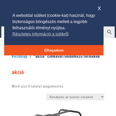
x
A weboldal sütiket (cookie-kat) használ, hogy
biztonságos böngészés mellett a legjobb
felhasználói élményt nyújtsa.
Részletes információ a sütikről
Elfogadom
Kezdőlap
/ “akció” címkével rendelkező termékek
akció
Sorted
Mind a(z) 4 találat megjelenítve
by
price:
low
to