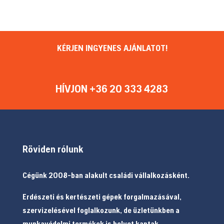
KÉRJEN INGYENES AJÁNLATOT!
HÍVJON +36 20 333 4283
Röviden rólunk
Cégünk 2008-ban alakult családi vállalkozásként.
Erdészeti és kertészeti gépek forgalmazásával,
szervizelésével foglalkozunk, de üzletünkben a
munkavédelmi termékek is helyet kaptak.