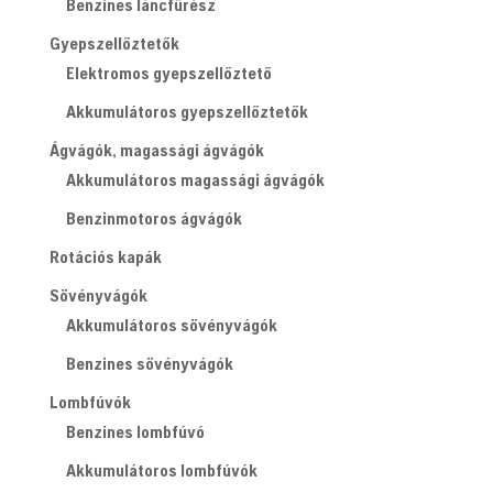
Benzines láncfűrész
Gyepszellőztetők
Elektromos gyepszellőztető
Akkumulátoros gyepszellőztetők
Ágvágók, magassági ágvágók
Akkumulátoros magassági ágvágók
Benzinmotoros ágvágók
Rotációs kapák
Sövényvágók
Akkumulátoros sövényvágók
Benzines sövényvágók
Lombfúvók
Benzines lombfúvó
Akkumulátoros lombfúvók