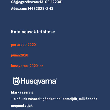
Cégjegyzékszám:13-09-122381
Adószám: 14433829-2-13
Katalógusok letöltése
portwest-2020
puma2020
husqvarna-2020-sz
Márkaszervíz
– a nálunk vásárolt gépeket beüzemeljük, működését
megmutatjuk