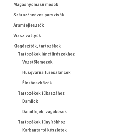
Magasnyomású mosók
Száraz/nedves porszívók
Áramfejlesztők
Vízszivattyúk
Kiegészítők, tartozékok
Tartozékok láncfűrészekhez
Vezetőlemezek
Husqvarna fűrészláncok
Élezőeszközök
Tartozékok fűkaszához
Damilok
Damilfejek, vágókések
Tartozékok fűnyírókhoz
Karbantartó készletek