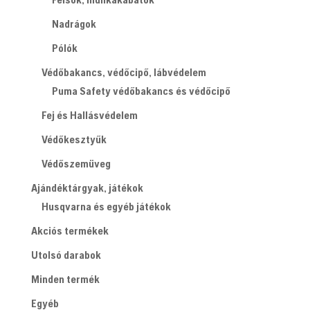
Nadrágok
Pólók
Védőbakancs, védőcipő, lábvédelem
Puma Safety védőbakancs és védőcipő
Fej és Hallásvédelem
Védőkesztyűk
Védőszemüveg
Ajándéktárgyak, játékok
Husqvarna és egyéb játékok
Akciós termékek
Utolsó darabok
Minden termék
Egyéb