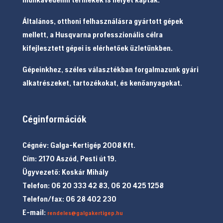
Általános, otthoni felhasználásra gyártott gépek
mellett, a Husqvarna professzionális célra
kifejlesztett gépei is elérhetőek üzletünkben.
Gépeinkhez, széles választékban forgalmazunk gyári
alkatrészeket, tartozékokat, és kenőanyagokat.
Céginformációk
Cégnév: Galga-Kertigép 2008 Kft.
Cím: 2170 Aszód, Pesti út 19.
Ügyvezető: Koskár Mihály
Telefon: 06 20 333 42 83, 06 20 425 1258
Telefon/fax: 06 28 402 230
E-mail:
rendeles@galgakertigep.hu