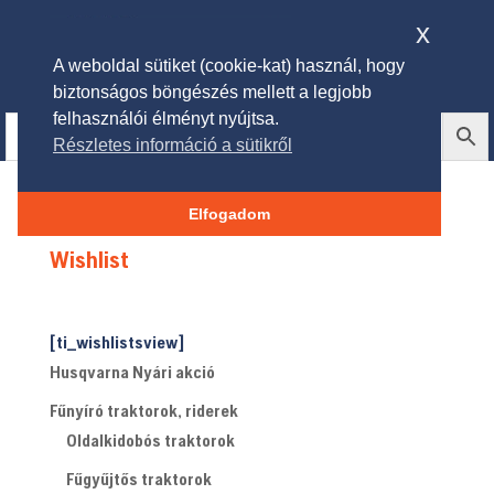
x
A weboldal sütiket (cookie-kat) használ, hogy
biztonságos böngészés mellett a legjobb
felhasználói élményt nyújtsa.
Részletes információ a sütikről
Elfogadom
Wishlist
[ti_wishlistsview]
Husqvarna Nyári akció
Fűnyíró traktorok, riderek
Oldalkidobós traktorok
Fűgyűjtős traktorok