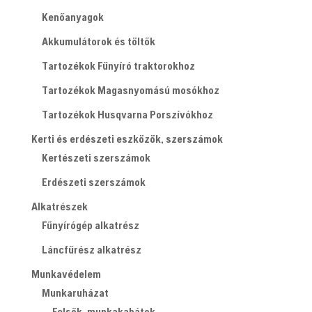
Kenőanyagok
Akkumulátorok és töltők
Tartozékok Fűnyíró traktorokhoz
Tartozékok Magasnyomású mosókhoz
Tartozékok Husqvarna Porszívókhoz
Kerti és erdészeti eszközök, szerszámok
Kertészeti szerszámok
Erdészeti szerszámok
Alkatrészek
Fűnyírógép alkatrész
Láncfűrész alkatrész
Munkavédelem
Munkaruházat
Felsők, munkakabátok