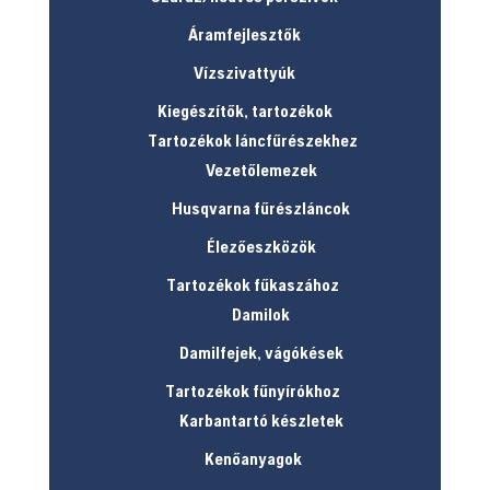
Áramfejlesztők
Vízszivattyúk
Kiegészítők, tartozékok
Tartozékok láncfűrészekhez
Vezetőlemezek
Husqvarna fűrészláncok
Élezőeszközök
Tartozékok fűkaszához
Damilok
Damilfejek, vágókések
Tartozékok fűnyírókhoz
Karbantartó készletek
Kenőanyagok