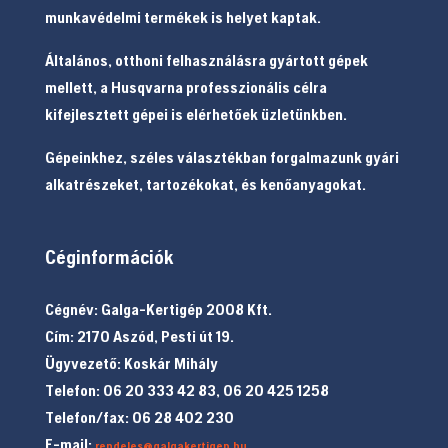
munkavédelmi termékek is helyet kaptak.
Általános, otthoni felhasználásra gyártott gépek
mellett, a Husqvarna professzionális célra
kifejlesztett gépei is elérhetőek üzletünkben.
Gépeinkhez, széles választékban forgalmazunk gyári
alkatrészeket, tartozékokat, és kenőanyagokat.
Céginformációk
Cégnév: Galga-Kertigép 2008 Kft.
Cím: 2170 Aszód, Pesti út 19.
Ügyvezető: Koskár Mihály
Telefon: 06 20 333 42 83, 06 20 425 1258
Telefon/fax: 06 28 402 230
E-mail:
rendeles@galgakertigep.hu