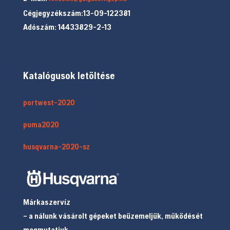
Cégjegyzékszám:13-09-122381
Adószám: 14433829-2-13
Katalógusok letöltése
portwest-2020
puma2020
husqvarna-2020-sz
Márkaszervíz
– a nálunk vásárolt gépeket beüzemeljük, működését
megmutatjuk