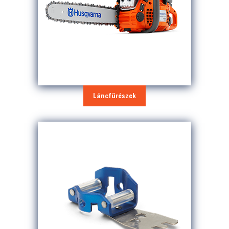
Láncfűrészek