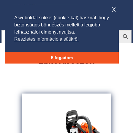
x
A weboldal sütiket (cookie-kat) használ, hogy
biztonságos böngészés mellett a legjobb
felhasználói élményt nyújtsa.
Részletes információ a sütikről
Láncfűrészek
Elfogadom