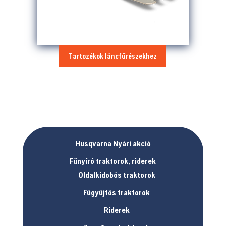
Tartozékok láncfűrészekhez
Husqvarna Nyári akció
Fűnyíró traktorok, riderek
Oldalkidobós traktorok
Fűgyűjtős traktorok
Riderek