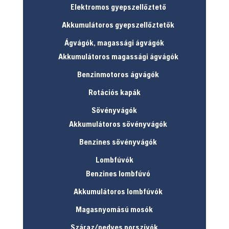
Elektromos gyepszellőztető
Akkumulátoros gyepszellőztetők
Ágvágók, magassági ágvágók
Akkumulátoros magassági ágvágók
Benzinmotoros ágvágók
Rotációs kapák
Sövényvágók
Akkumulátoros sövényvágók
Benzines sövényvágók
Lombfúvók
Benzines lombfúvó
Akkumulátoros lombfúvók
Magasnyomású mosók
Száraz/nedves porszívók