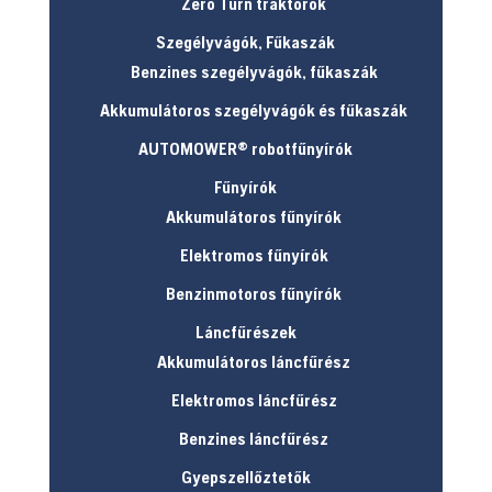
Zero Turn traktorok
Szegélyvágók, Fűkaszák
Benzines szegélyvágók, fűkaszák
Akkumulátoros szegélyvágók és fűkaszák
AUTOMOWER® robotfűnyírók
Fűnyírók
Akkumulátoros fűnyírók
Elektromos fűnyírók
Benzinmotoros fűnyírók
Láncfűrészek
Akkumulátoros láncfűrész
Elektromos láncfűrész
Benzines láncfűrész
Gyepszellőztetők