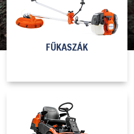
H
FŰKASZÁK
TOVÁBB A TERMÉKEKHEZ
FŰKASZÁK
H