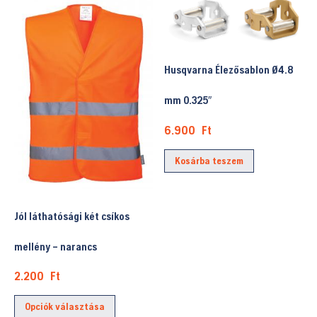
változatok
variációja
a
van.
termékold
A
választhat
változatok
Husqvarna Élezősablon Ø4.8
ki
a
mm 0.325″
termékoldalon
választhatók
6.900
Ft
ki
Kosárba teszem
Jól láthatósági két csíkos
mellény – narancs
2.200
Ft
Ennek
Opciók választása
a