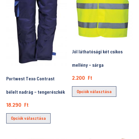
termékold
választhatók
választhat
ki
ki
Jól láthatósági két csíkos
mellény – sárga
2.200
Ft
Portwest Texo Contrast
Ennek
Opciók választása
bélelt nadrág – tengerészkék
a
terméknek
18.290
Ft
több
Ennek
variációja
Opciók választása
a
van.
terméknek
A
több