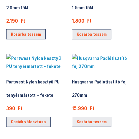
2.0mm 15M
1.5mm 15M
2.190
Ft
1.800
Ft
Kosárba teszem
Kosárba teszem
Portwest Nylon kesztyű PU
Husqvarna Padlótisztító fej
tenyérmártott – fekete
270mm
390
Ft
15.990
Ft
Ennek
Opciók választása
Kosárba teszem
a
terméknek