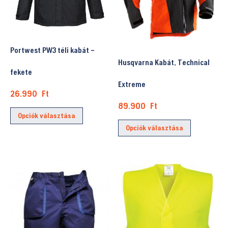
Portwest PW3 téli kabát –
Husqvarna Kabát, Technical
fekete
Extreme
26.990
Ft
89.900
Ft
Ennek
Opciók választása
Ennek
a
Opciók választása
a
terméknek
terméknek
több
több
variációja
variációja
van.
van.
A
A
változatok
változatok
a
a
termékoldalon