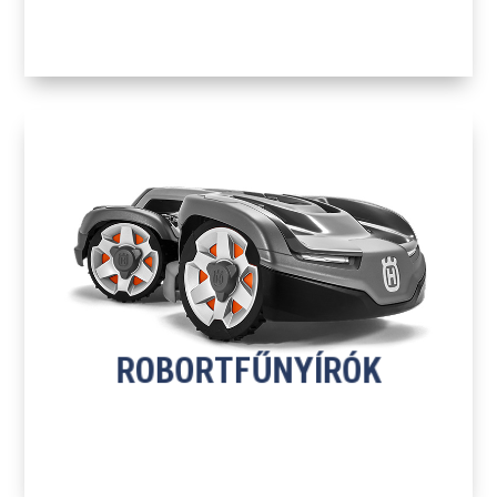
H
ROBOTFŰNYÍRÓK
TOVÁBB A TERMÉKEKHEZ
ROBORTFŰNYÍRÓK