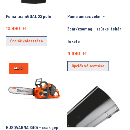
ki
Puma teamGOAL 23 póló
Puma unisex zokni –
10.990
Ft
3pár/csomag – szürke-fehér-
Ennek
Opciók választása
fekete
a
terméknek
4.890
Ft
több
Ennek
variációja
Opciók választása
a
Akció!
van.
terméknek
A
több
változatok
variációja
a
van.
termékoldalon
A
választhatók
változatok
ki
a
HUSQVARNA 340i – csak gép
termékold