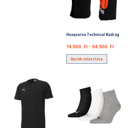
Husqvarna Technical Nadrág
Ártart
74.900
Ft
–
94.900
Ft
74.90
Ennek
Opciók választása
-
a
94.90
terméknek
több
variációja
van.
A
változatok
a
termékold
választhat