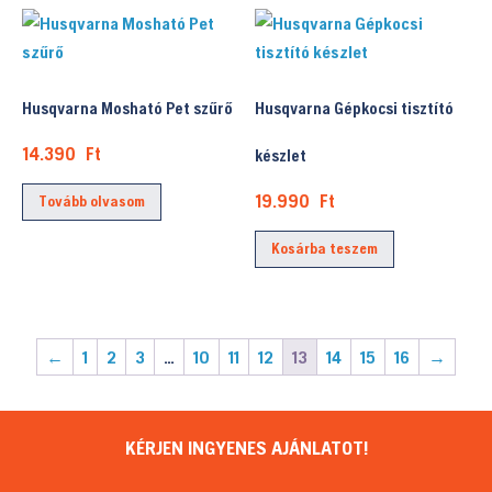
több
variációja
van.
A
Husqvarna Mosható Pet szűrő
Husqvarna Gépkocsi tisztító
változatok
a
14.390
Ft
készlet
termékoldalon
19.990
Ft
Tovább olvasom
választhatók
ki
Kosárba teszem
←
1
2
3
…
10
11
12
13
14
15
16
→
KÉRJEN INGYENES AJÁNLATOT!