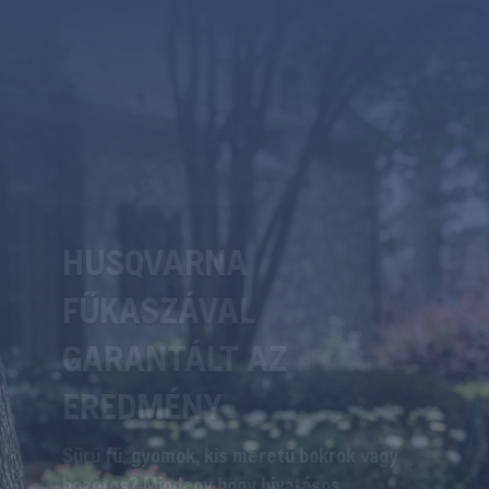
A VILÁG ELSŐ
HUSQVARNA AWD
AUTOMOWER
FŰNYÍRÓJA
A lejtőkön nyújtott extrém teljesítmény
mostantól új néven ismert. A Husqvarna