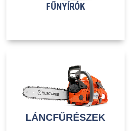
FŰNYÍRÓK
H
LÁNCFŰRÉSZEK
TOVÁBB A TERMÉKEKHEZ
LÁNCFŰRÉSZEK