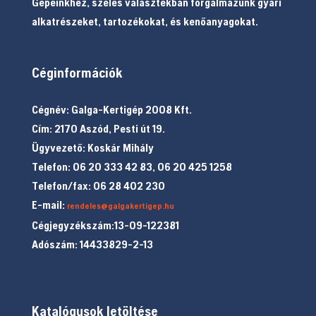
Gépeinkhez, széles választékban forgalmazunk gyári
alkatrészeket, tartozékokat, és kenőanyagokat.
Céginformációk
Cégnév: Galga-Kertigép 2008 Kft.
Cím: 2170 Aszód, Pesti út 19.
Ügyvezető: Koskár Mihály
Telefon: 06 20 333 42 83, 06 20 425 1258
Telefon/fax: 06 28 402 230
E-mail:
rendeles@galgakertigep.hu
Cégjegyzékszám:13-09-122381
Adószám: 14433829-2-13
Katalógusok letöltése