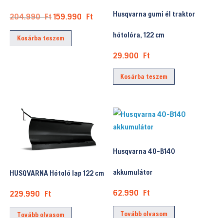
választhat
Husqvarna gumi él traktor
Original
Current
204.990
Ft
159.990
Ft
ki
price
price
hótolóra, 122 cm
Kosárba teszem
was:
is:
204.990 Ft.
159.990 Ft.
29.900
Ft
Kosárba teszem
Husqvarna 40-B140
akkumulátor
HUSQVARNA Hótoló lap 122 cm
62.990
Ft
229.990
Ft
Tovább olvasom
Tovább olvasom