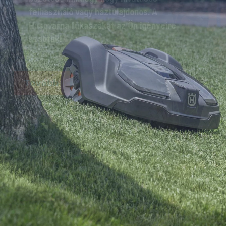
összkerékmeghajtású Automower®
435X fűnyírója új mércét állít fel a
robotfűnyírók számára.
Tovább