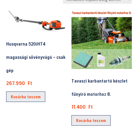
popularity
Husqvarna 520iHT4
magassági sövényvágó – csak
gép
Tavaszi karbantartó készlet
267.990
Ft
fűnyíró motorhoz 8.
Kosárba teszem
11.400
Ft
Kosárba teszem