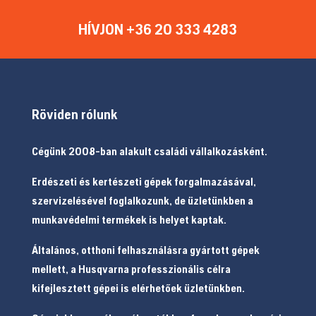
HÍVJON +36 20 333 4283
Röviden rólunk
Cégünk 2008-ban alakult családi vállalkozásként.
Erdészeti és kertészeti gépek forgalmazásával,
szervizelésével foglalkozunk, de üzletünkben a
munkavédelmi termékek is helyet kaptak.
Általános, otthoni felhasználásra gyártott gépek
mellett, a Husqvarna professzionális célra
kifejlesztett gépei is elérhetőek üzletünkben.