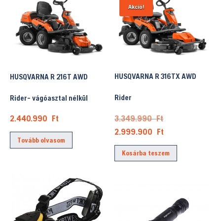
Akció!
HUSQVARNA R 316TX AWD
HUSQVARNA R 216T AWD
Rider
Rider- vágóasztal nélkül
Original
3.349.990
Ft
2.440.990
Ft
price
Current
2.999.900
Ft
Tovább olvasom
was:
price
Kosárba teszem
3.349.990 Ft.
is:
2.999.900 Ft.