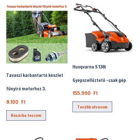
Husqvarna S 138i
Tavaszi karbantartó készlet
Gyepszellőztető -csak gép
fűnyíró motorhoz 3.
155.990
Ft
8.100
Ft
Tovább olvasom
Kosárba teszem