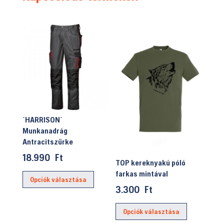
´HARRISON´
Munkanadrág
Antracitszürke
18.990
Ft
TOP kereknyakú póló
Ennek
farkas mintával
Opciók választása
a
3.300
Ft
terméknek
Ennek
több
Opciók választása
a
variációja