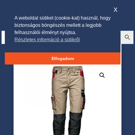
x
A weboldal sütiket (cookie-kat) használ, hogy
biztonságos böngészés mellett a legjobb
felhasználói élményt nyújtsa.
Részletes információ a sütikről
´HARRISON´ Munkanadrág
KHEKI
Elfogadom