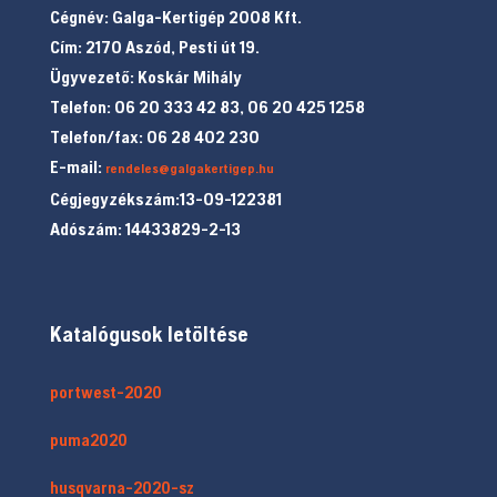
Cégnév: Galga-Kertigép 2008 Kft.
Cím: 2170 Aszód, Pesti út 19.
Ügyvezető: Koskár Mihály
Telefon: 06 20 333 42 83, 06 20 425 1258
Telefon/fax: 06 28 402 230
E-mail:
rendeles@galgakertigep.hu
Cégjegyzékszám:13-09-122381
Adószám: 14433829-2-13
Katalógusok letöltése
portwest-2020
puma2020
husqvarna-2020-sz