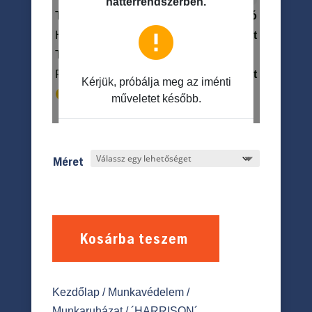
Méret
Kosárba teszem
Kezdőlap
/
Munkavédelem
/
Munkaruházat
/ ´HARRISON´