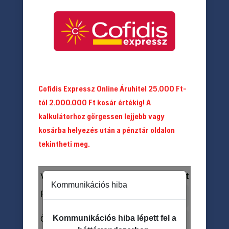
Cofidis Expressz Online Áruhitel 25.000 Ft-
tól 2.000.000 Ft kosár értékig! A
kalkulátorhoz görgessen lejjebb vagy
kosárba helyezés után a pénztár oldalon
tekintheti meg.