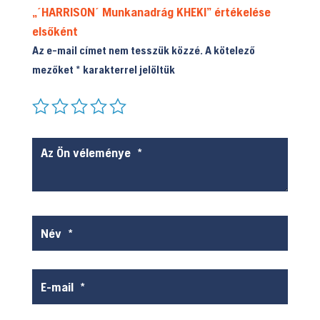
„´HARRISON´ Munkanadrág KHEKI” értékelése
elsőként
Az e-mail címet nem tesszük közzé.
A kötelező
mezőket
*
karakterrel jelöltük