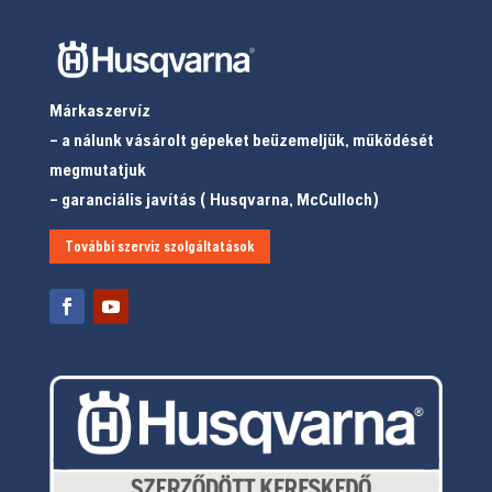
Márkaszervíz
– a nálunk vásárolt gépeket beüzemeljük, működését
megmutatjuk
– garanciális javítás ( Husqvarna, McCulloch)
További szerviz szolgáltatások