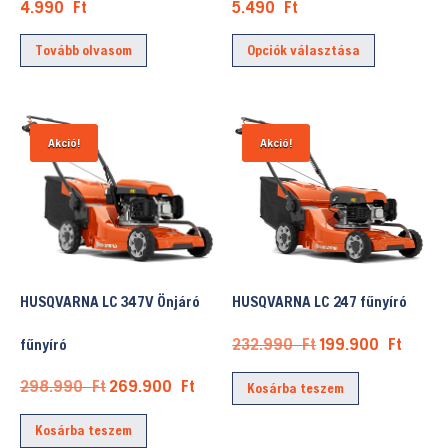
4.990
Ft
5.490
Ft
Ennek
Tovább olvasom
Opciók választása
a
terméknek
több
variációja
Akció!
Akció!
van.
A
változatok
a
termékold
választhat
HUSQVARNA LC 347V Önjáró
HUSQVARNA LC 247 fűnyíró
ki
Original
Curre
232.990
Ft
199.900
Ft
fűnyíró
price
price
Original
Current
298.990
Ft
269.900
Ft
Kosárba teszem
was:
is:
price
price
232.990 Ft.
199.9
Kosárba teszem
was:
is: