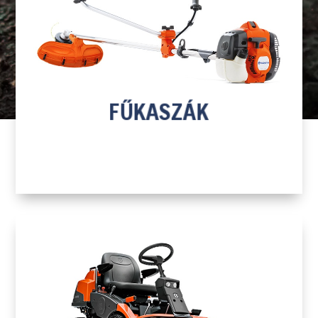
H
FŰKASZÁK
TOVÁBB A TERMÉKEKHEZ
FŰKASZÁK
H