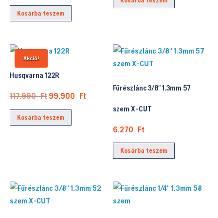
price
price
Kosárba teszem
was:
is:
1.169.990 Ft.
999.900 Ft.
Akció!
Husqvarna 122R
Fűrészlánc 3/8″ 1.3mm 57
Original
Current
117.990
Ft
99.900
Ft
price
price
szem X-CUT
Kosárba teszem
was:
is:
6.270
Ft
117.990 Ft.
99.900 Ft.
Kosárba teszem