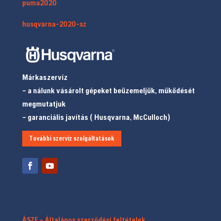
puma2020
husqvarna-2020-sz
Márkaszervíz
– a nálunk vásárolt gépeket beüzemeljük, működését
megmutatjuk
– garanciális javítás ( Husqvarna, McCulloch)
További szerviz szolgáltatások
ÁSZF – Általános szerződési feltételek