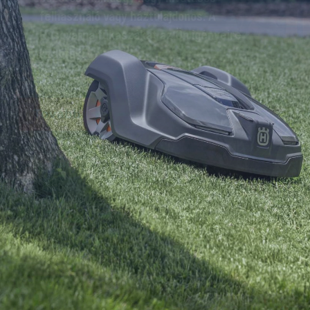
összkerékmeghajtású Automower®
435X fűnyírója új mércét állít fel a
robotfűnyírók számára.
Tovább