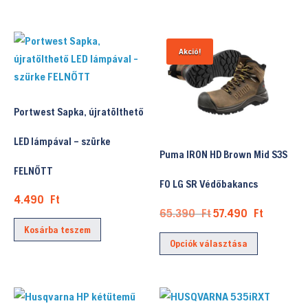
298.990 Ft.
269.900 Ft.
Akció!
Portwest Sapka, újratölthető
LED lámpával – szürke
Puma IRON HD Brown Mid S3S
FELNŐTT
FO LG SR Védőbakancs
4.490
Ft
Original
Current
65.390
Ft
57.490
Ft
price
price
Kosárba teszem
Ennek
Opciók választása
was:
is:
a
65.390 Ft.
57.490 F
terméknek
több
variációja