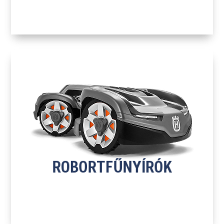
H
ROBOTFŰNYÍRÓK
TOVÁBB A TERMÉKEKHEZ
ROBORTFŰNYÍRÓK