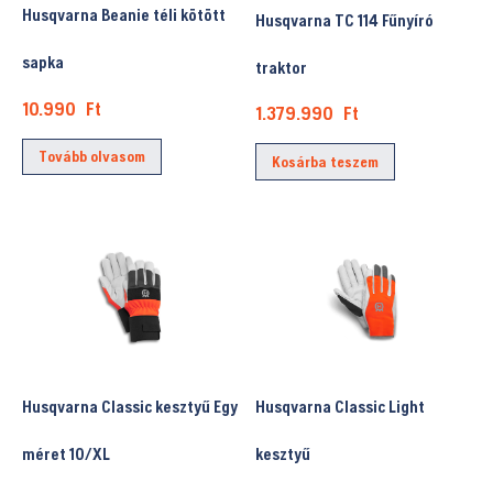
választhatók
Husqvarna Beanie téli kötött
Husqvarna TC 114 Fűnyíró
ki
sapka
traktor
10.990
Ft
1.379.990
Ft
Tovább olvasom
Kosárba teszem
Husqvarna Classic kesztyű Egy
Husqvarna Classic Light
méret 10/XL
kesztyű