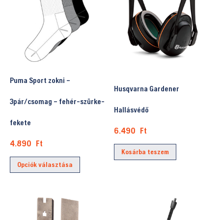
Puma Sport zokni –
Husqvarna Gardener
3pár/csomag – fehér-szürke-
Hallásvédő
fekete
6.490
Ft
4.890
Ft
Kosárba teszem
Ennek
Opciók választása
a
terméknek
több
variációja
van.