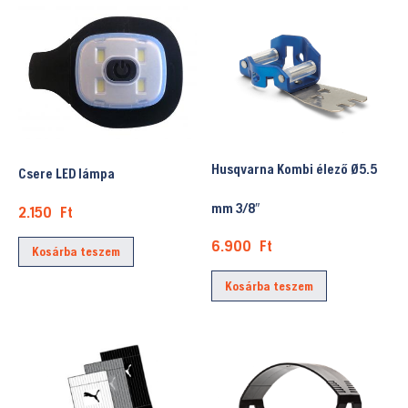
Husqvarna Kombi élező Ø5.5
Csere LED lámpa
mm 3/8″
2.150
Ft
6.900
Ft
Kosárba teszem
Kosárba teszem