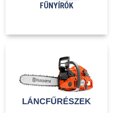
FŰNYÍRÓK
H
LÁNCFŰRÉSZEK
TOVÁBB A TERMÉKEKHEZ
LÁNCFŰRÉSZEK