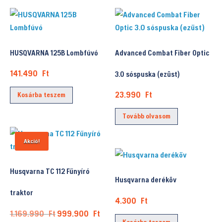
HUSQVARNA 125B Lombfúvó
Advanced Combat Fiber Optic
141.490
Ft
3.0 sóspuska (ezüst)
23.990
Ft
Kosárba teszem
Tovább olvasom
Akció!
Husqvarna TC 112 Fűnyíró
Husqvarna deréköv
traktor
4.300
Ft
Original
Current
1.169.990
Ft
999.900
Ft
Kosárba teszem