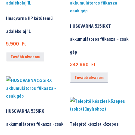
van.
A
Husqvarna HP kétütemű
változatok
HUSQVARNA 535iRXT
a
adalékolaj 1L
termékold
akkumulátoros fűkasza – csak
5.900
Ft
választhat
gép
ki
Tovább olvasom
342.990
Ft
Tovább olvasom
HUSQVARNA 535iRX
akkumulátoros fűkasza -csak
Telepítő készlet közepes