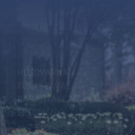
A VILÁG ELSŐ
HUSQVARNA AWD
AUTOMOWER
FŰNYÍRÓJA
A lejtőkön nyújtott extrém teljesítmény
mostantól új néven ismert. A Husqvarna