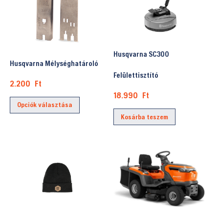
A
változatok
a
termékoldalon
Husqvarna SC300
választhatók
Husqvarna Mélységhatároló
Felülettisztító
ki
2.200
Ft
18.990
Ft
Ennek
Opciók választása
a
Kosárba teszem
terméknek
több
variációja
van.
A
változatok
a
termékoldalon