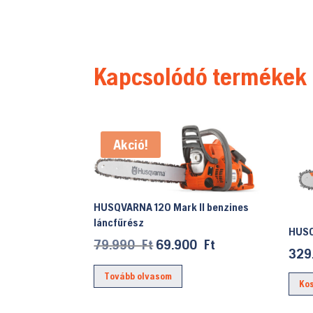
Kapcsolódó termékek
Akció!
HUSQVARNA 120 Mark II benzines
láncfűrész
HUSQ
Original
Current
79.990
Ft
69.900
Ft
329
price
price
Tovább olvasom
was:
is:
Ko
79.990 Ft.
69.900 Ft.