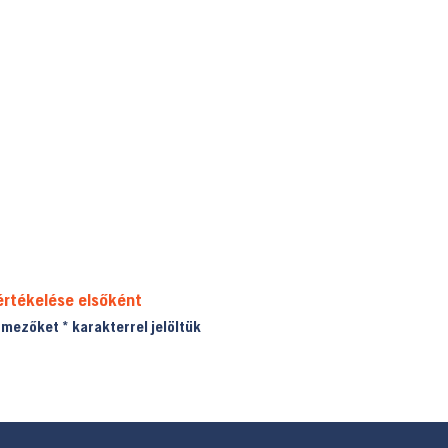
113.000 Ft.
99.
értékelése elsőként
ő mezőket
*
karakterrel jelöltük