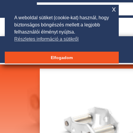
x
A weboldal sütiket (cookie-kat) használ, hogy
biztonságos böngészés mellett a legjobb

rendeles@galgakertigep.hu
felhasználói élményt nyújtsa.
Részletes információ a sütikről
Elfogadom