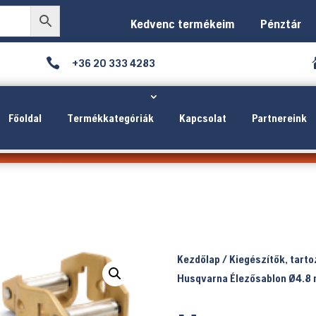
Kedvenc termékeim
Pénztár

+36 20 333 4283
Főoldal
Termékkategóriák
Kapcsolat
Partnereink
Kezdőlap
/
Kiegészítők, tart
Husqvarna Élezősablon Ø4.8