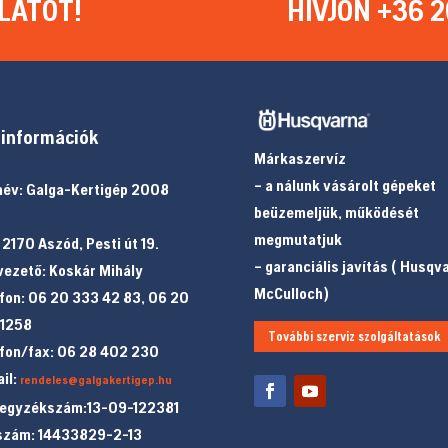
LATOT!
HÍVJON +36 2
információk
Márkaszervíz
– a nálunk vásárolt gépeket
év: Galga-Kertigép 2008
beüzemeljük, működését
megmutatjuk
 2170 Aszód, Pesti út 19.
– garanciális javítás ( Husqv
ezető: Koskár Mihály
McCulloch)
fon: 06 20 333 42 83, 06 20
 1258
További szerviz szolgáltatások
fon/fax: 06 28 402 230
il:
rendeles@galgakertigep.hu
jegyzékszám:13-09-122381
szám: 14433829-2-13