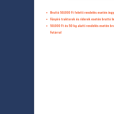
Bruttó 50.000 Ft feletti rendelés esetén ingy
Fűnyíró traktorok és riderek esetén bruttó I
50.000 Ft és 50 kg alatti rendelés esetén b
Futárral