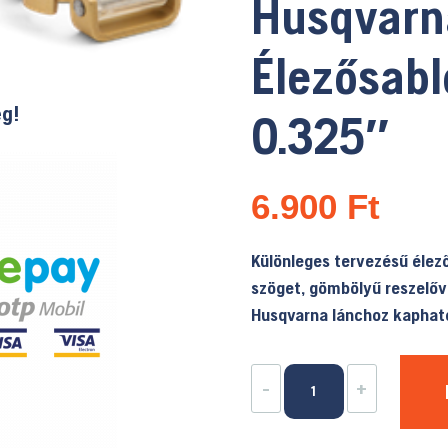
Husqvarn
Élezősab
ég!
0.325″
6.900
Ft
Különleges tervezésű élez
szöget, gömbölyű reszelőv
Husqvarna lánchoz kaphat
Husqvarna
-
+
Élezősablon
Ø4.8