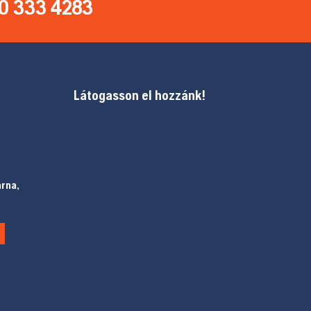
0 333 4283
Látogasson el hozzánk!
arna,