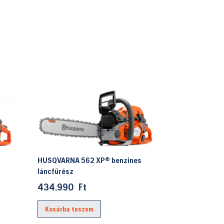
HUSQVARNA 562 XP® benzines
láncfűrész
434.990
Ft
rent
ce
Kosárba teszem