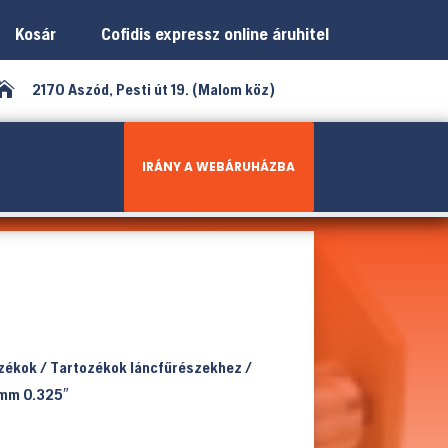
Kosár
Cofidis expressz online áruhitel

2170 Aszód, Pesti út 19. (Malom köz)
IRÁNY A WEBÁRUHÁZBA
ozékok
/
Tartozékok láncfűrészekhez
/
 mm 0.325″