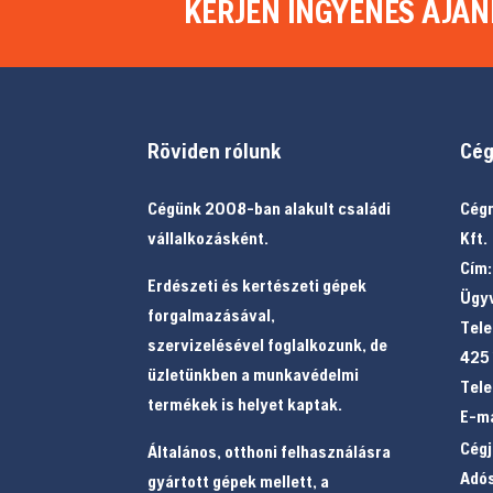
KÉRJEN INGYENES AJÁN
Röviden rólunk
Cég
Cégünk 2008-ban alakult családi
Cégn
vállalkozásként.
Kft.
Cím:
Erdészeti és kertészeti gépek
Ügyv
forgalmazásával,
Tele
szervizelésével foglalkozunk, de
425
üzletünkben a munkavédelmi
Tele
termékek is helyet kaptak.
E-ma
Cég
Általános, otthoni felhasználásra
Adó
gyártott gépek mellett, a