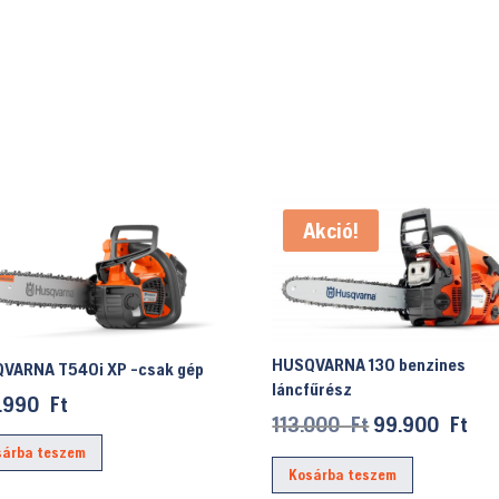
Akció!
HUSQVARNA 130 benzines
VARNA T540i XP -csak gép
láncfűrész
.990
Ft
Original
Cur
113.000
Ft
99.900
Ft
price
pri
sárba teszem
Kosárba teszem
was:
is: