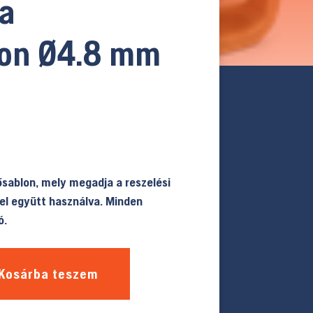
a
lon Ø4.8 mm
ősablon, mely megadja a reszelési
el együtt használva. Minden
ó.
Kosárba teszem