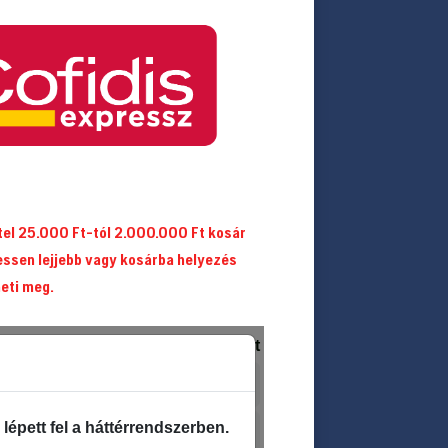
itel 25.000 Ft-tól 2.000.000 Ft kosár
essen lejjebb vagy kosárba helyezés
heti meg.