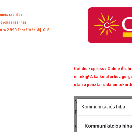
mm
0.325″
enes szállítás
mennyiség
ngyenes szállítás
ruttó 2.990 Ft
szállítási díj
GLS
Cofidis Expressz Online Áruh
értékig! A kalkulátorhoz görg
után a pénztár oldalon tekint