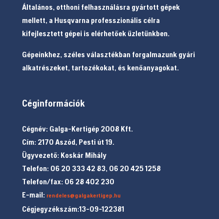
Általános, otthoni felhasználásra gyártott gépek
mellett, a Husqvarna professzionális célra
kifejlesztett gépei is elérhetőek üzletünkben.
Gépeinkhez, széles választékban forgalmazunk gyári
alkatrészeket, tartozékokat, és kenőanyagokat.
Céginformációk
Cégnév: Galga-Kertigép 2008 Kft.
Cím: 2170 Aszód, Pesti út 19.
Ügyvezető: Koskár Mihály
Telefon: 06 20 333 42 83, 06 20 425 1258
Telefon/fax: 06 28 402 230
E-mail:
rendeles@galgakertigep.hu
Cégjegyzékszám:13-09-122381