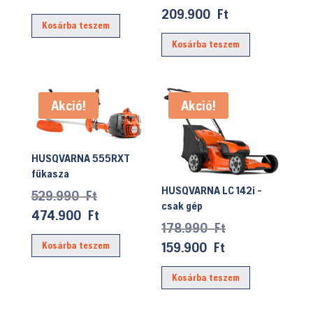
was:
price
price
Current
209.900
Ft
Kosárba teszem
383.190 Ft.
was:
is:
price
Kosárba teszem
234.990 Ft.
339.900 Ft.
is:
209.900 Ft.
Akció!
Akció!
HUSQVARNA 555RXT
fűkasza
HUSQVARNA LC 142i -
Original
529.990
Ft
csak gép
price
Current
474.900
Ft
Original
178.990
Ft
was:
price
price
Current
159.900
Ft
Kosárba teszem
529.990 Ft.
is:
was:
price
474.900 Ft.
Kosárba teszem
178.990 Ft.
is:
159.900 Ft.