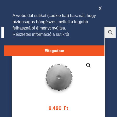
x
A weboldal sütiket (cookie-kat) használ, hogy
biztonságos böngészés mellett a legjobb
felhasználói élményt nyújtsa.
Részletes információ a sütikről
Husqvarna Maxi 200-22t
Fűrésztárcsa
Elfogadom
9.490
Ft