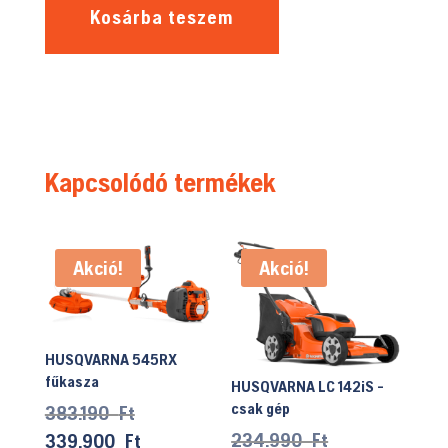
Kosárba teszem
Kapcsolódó termékek
Akció!
Akció!
HUSQVARNA 545RX
fűkasza
HUSQVARNA LC 142iS -
csak gép
Original
383.190
Ft
price
Original
234.990
Ft
Current
339.900
Ft