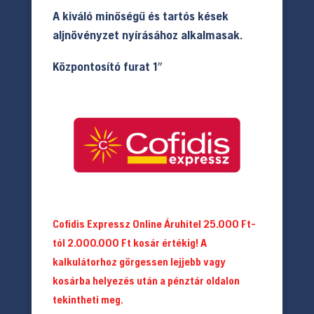
A kiváló minőségű és tartós kések
aljnövényzet nyírásához alkalmasak.
Központosító furat 1″
Cofidis Expressz Online Áruhitel 25.000 Ft-
tól 2.000.000 Ft kosár értékig! A
kalkulátorhoz görgessen lejjebb vagy
kosárba helyezés után a pénztár oldalon
tekintheti meg.