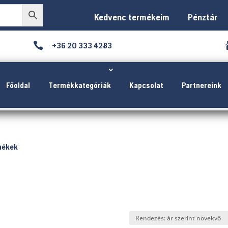
Kedvenc termékeim
Pénztár

+36 20 333 4283
Főoldal
Termékkategóriák
Kapcsolat
Partnereink
mékek