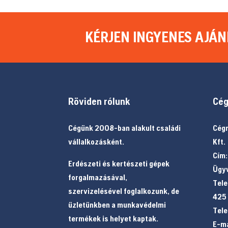
KÉRJEN INGYENES AJÁN
Röviden rólunk
Cég
Cégünk 2008-ban alakult családi
Cégn
vállalkozásként.
Kft.
Cím:
Erdészeti és kertészeti gépek
Ügyv
forgalmazásával,
Tele
szervizelésével foglalkozunk, de
425
üzletünkben a munkavédelmi
Tele
termékek is helyet kaptak.
E-ma