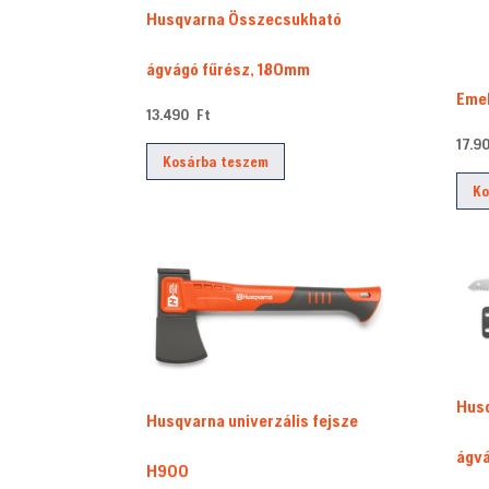
változatok
Husqvarna Összecsukható
a
termékoldalon
ágvágó fűrész, 180mm
választhatók
Emel
13.490
Ft
ki
17.
Kosárba teszem
Ko
Hus
Husqvarna univerzális fejsze
ágvá
H900