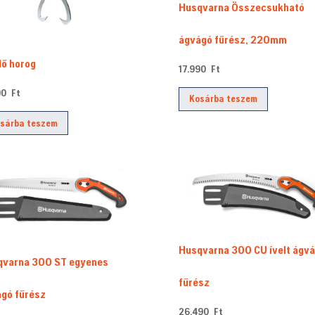
Husqvarna Összecsukható
ágvágó fűrész, 220mm
ő horog
17.990
Ft
900
Ft
Kosárba teszem
sárba teszem
Husqvarna 300 CU ívelt ágv
qvarna 300 ST egyenes
fűrész
gó fűrész
26.490
Ft