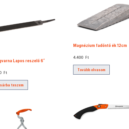
Magnézium fadöntő ék 12cm
4.400
Ft
varna Lapos reszelő 6″
Tovább olvasom
00
Ft
sárba teszem