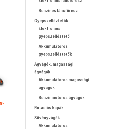
Elektromos láncfűrész
Benzines láncfűrész
Gyepszellőztetők
Elektromos
gyepszellőztető
Akkumulátoros
gyepszellőztetők
Ágvágók, magassági
ágvágók
Akkumulátoros magassági
ágvágók
Benzinmotoros ágvágók
ágó
Rotációs kapák
Sövényvágók
Akkumulátoros