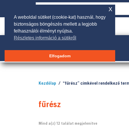
x
A weboldal sütiket (cookie-kat) használ, hogy
biztonságos böngészés mellett a legjobb

rendeles@galgakertigep.hu
felhasználói élményt nyújtsa.
Részletes információ a sütikről
Elfogadom
Kezdőlap
/ “fűrész” címkével rendelkező ter
fűrész
Sorted
Mind a(z) 12 találat megjelenítve