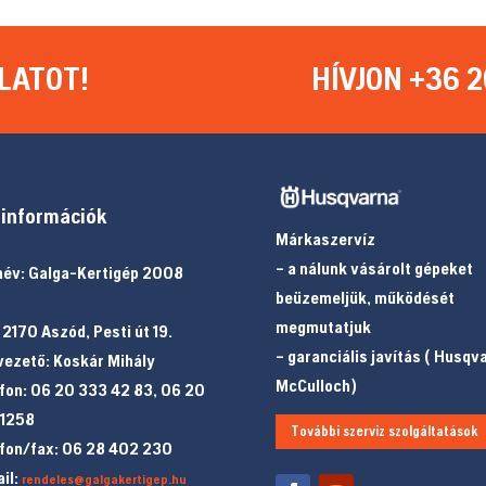
LATOT!
HÍVJON +36 2
információk
Márkaszervíz
– a nálunk vásárolt gépeket
év: Galga-Kertigép 2008
beüzemeljük, működését
megmutatjuk
 2170 Aszód, Pesti út 19.
– garanciális javítás ( Husqv
ezető: Koskár Mihály
McCulloch)
fon: 06 20 333 42 83, 06 20
 1258
További szerviz szolgáltatások
fon/fax: 06 28 402 230
il:
rendeles@galgakertigep.hu