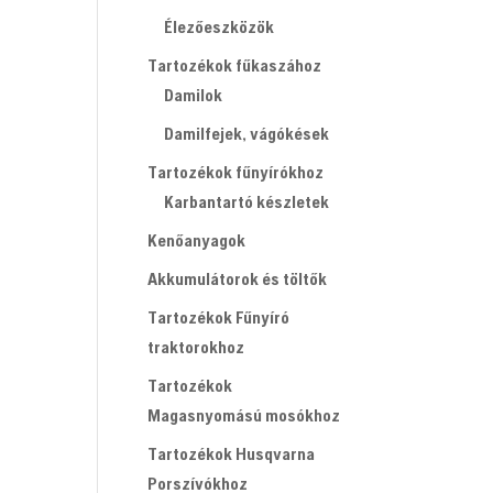
Élezőeszközök
Tartozékok fűkaszához
Damilok
Damilfejek, vágókések
Tartozékok fűnyírókhoz
Karbantartó készletek
Kenőanyagok
Akkumulátorok és töltők
Tartozékok Fűnyíró
traktorokhoz
Tartozékok
Magasnyomású mosókhoz
Tartozékok Husqvarna
Porszívókhoz