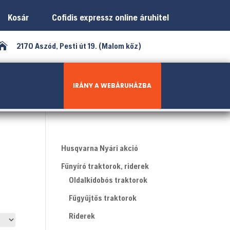
Kosár
Cofidis expressz online áruhitel

2170 Aszód, Pesti út 19. (Malom köz)
IRÁNY A WEBÁRUHÁZBA
Husqvarna Nyári akció
Fűnyíró traktorok, riderek
Oldalkidobós traktorok
Fűgyűjtős traktorok
Riderek