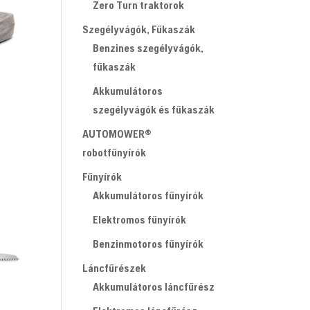
Zero Turn traktorok
Szegélyvágók, Fűkaszák
Benzines szegélyvágók,
fűkaszák
Akkumulátoros
szegélyvágók és fűkaszák
AUTOMOWER®
robotfűnyírók
Fűnyírók
Akkumulátoros fűnyírók
Elektromos fűnyírók
Benzinmotoros fűnyírók
Láncfűrészek
Akkumulátoros láncfűrész