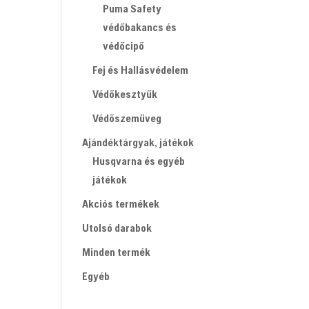
Puma Safety
védőbakancs és
védőcipő
Fej és Hallásvédelem
Védőkesztyűk
Védőszemüveg
Ajándéktárgyak, játékok
Husqvarna és egyéb
játékok
Akciós termékek
Utolsó darabok
Minden termék
Egyéb