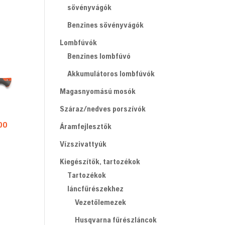
sövényvágók
Benzines sövényvágók
Lombfúvók
Benzines lombfúvó
Akkumulátoros lombfúvók
Magasnyomású mosók
Száraz/nedves porszívók
00
Áramfejlesztők
Vízszivattyúk
Kiegészítők, tartozékok
Tartozékok
láncfűrészekhez
Vezetőlemezek
Husqvarna fűrészláncok