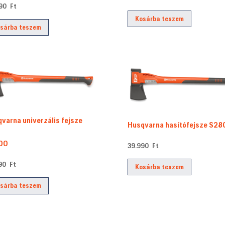
490
Ft
Kosárba teszem
sárba teszem
varna univerzális fejsze
Husqvarna hasítófejsze S28
00
39.990
Ft
990
Ft
Kosárba teszem
sárba teszem