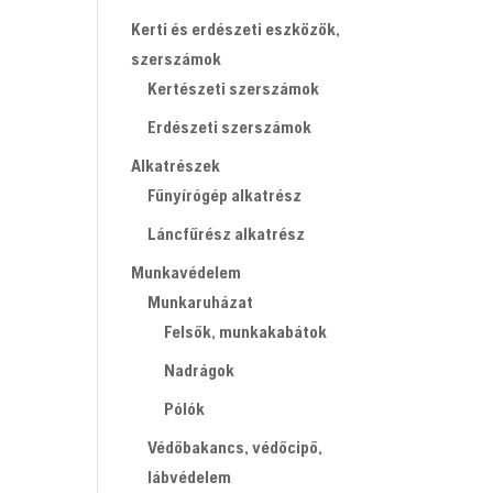
Kerti és erdészeti eszközök,
szerszámok
Kertészeti szerszámok
Erdészeti szerszámok
Alkatrészek
Fűnyírógép alkatrész
Láncfűrész alkatrész
Munkavédelem
Munkaruházat
Felsők, munkakabátok
Nadrágok
Pólók
Védőbakancs, védőcipő,
lábvédelem