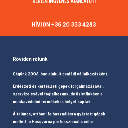
KÉRJEN INGYENES AJÁNLATOT!
HÍVJON +36 20 333 4283
Röviden rólunk
Cégünk 2008-ban alakult családi vállalkozásként.
Erdészeti és kertészeti gépek forgalmazásával,
szervizelésével foglalkozunk, de üzletünkben a
munkavédelmi termékek is helyet kaptak.
Általános, otthoni felhasználásra gyártott gépek
mellett, a Husqvarna professzionális célra