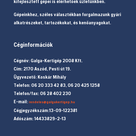
kifejlesztett gépei is elérhetőek üzletünkben.
Gépeinkhez, széles választékban forgalmazunk gyári
alkatrészeket, tartozékokat, és kenőanyagokat.
Céginformációk
Cégnév: Galga-Kertigép 2008 Kft.
Cím: 2170 Aszód, Pesti út 19.
Ügyvezető: Koskár Mihály
Telefon: 06 20 333 42 83, 06 20 425 1258
Telefon/fax: 06 28 402 230
E-mail:
rendeles@galgakertigep.hu
Cégjegyzékszám:13-09-122381
Adószám: 14433829-2-13