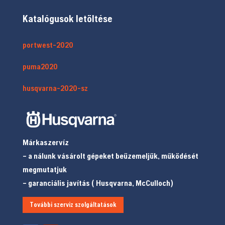
Katalógusok letöltése
portwest-2020
puma2020
husqvarna-2020-sz
Márkaszervíz
– a nálunk vásárolt gépeket beüzemeljük, működését
megmutatjuk
– garanciális javítás ( Husqvarna, McCulloch)
További szerviz szolgáltatások