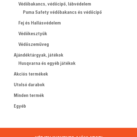
Védőbakancs, védőcipő, lábvédelem
Puma Safety védőbakancs és védőcipő
Fej és Hallásvédelem
Védőkesztyűk
Védőszemüveg
Ajándéktárgyak, játékok
Husqvarna és egyéb játékok
Akciós termékek
Utolsó darabok
Minden termék
Egyéb