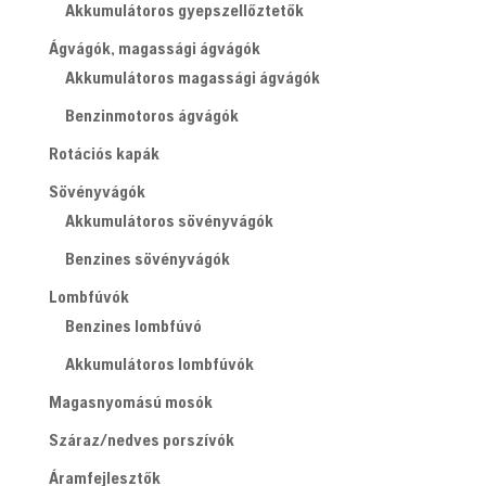
Akkumulátoros gyepszellőztetők
Ágvágók, magassági ágvágók
Akkumulátoros magassági ágvágók
Benzinmotoros ágvágók
Rotációs kapák
Sövényvágók
Akkumulátoros sövényvágók
Benzines sövényvágók
Lombfúvók
Benzines lombfúvó
Akkumulátoros lombfúvók
Magasnyomású mosók
Száraz/nedves porszívók
Áramfejlesztők