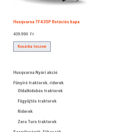
Husqvarna TF435P Rotációs kapa
439.990
Ft
Kosárba teszem
Husqvarna Nyári akció
Fűnyíró traktorok, riderek
Oldalkidobós traktorok
Fűgyűjtős traktorok
Riderek
Zero Turn traktorok
Szegélyvágók, Fűkaszák