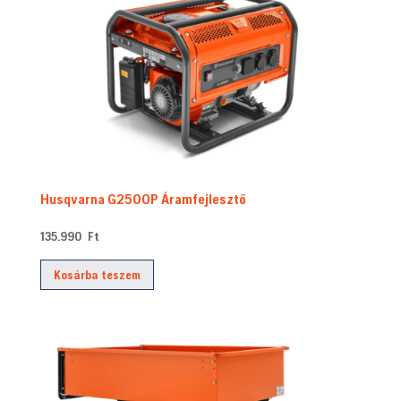
to
high
Husqvarna G2500P Áramfejlesztő
135.990
Ft
Kosárba teszem