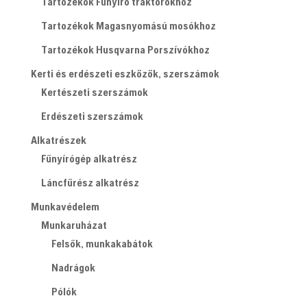
Tartozékok Fűnyíró traktorokhoz
Tartozékok Magasnyomású mosókhoz
Tartozékok Husqvarna Porszívókhoz
Kerti és erdészeti eszközök, szerszámok
Kertészeti szerszámok
Erdészeti szerszámok
Alkatrészek
Fűnyírógép alkatrész
Láncfűrész alkatrész
Munkavédelem
Munkaruházat
Felsők, munkakabátok
Nadrágok
Pólók