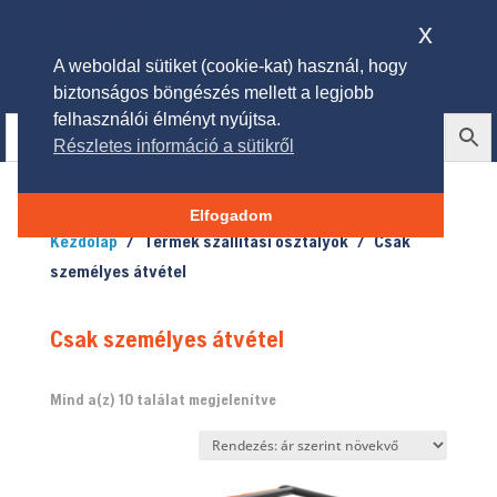
x
A weboldal sütiket (cookie-kat) használ, hogy
biztonságos böngészés mellett a legjobb
felhasználói élményt nyújtsa.
Részletes információ a sütikről
Elfogadom
Kezdőlap
/ Termék szállítási osztályok / Csak
személyes átvétel
Csak személyes átvétel
Sorted
Mind a(z) 10 találat megjelenítve
by
price:
low