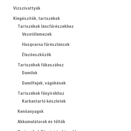
Vízszivattyúk
Kiegészítők, tartozékok
Tartozékok láncfűrészekhez
Vezetőlemezek
Husqvarna fűrészláncok
Élezőeszközök
Tartozékok fűkaszához
Damilok
Damilfejek, vágókések
Tartozékok fűnyírókhoz
Karbantartó készletek
Kenőanyagok
Akkumulátorok és töltők