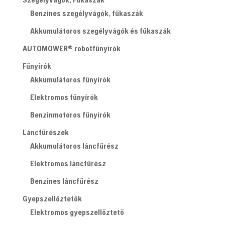
Benzines szegélyvágók, fűkaszák
Akkumulátoros szegélyvágók és fűkaszák
AUTOMOWER® robotfűnyírók
Fűnyírók
Akkumulátoros fűnyírók
Elektromos fűnyírók
Benzinmotoros fűnyírók
Láncfűrészek
Akkumulátoros láncfűrész
Elektromos láncfűrész
Benzines láncfűrész
Gyepszellőztetők
Elektromos gyepszellőztető