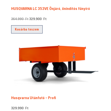
HUSQVARNA LC 353VE Önjáró, önindítós fűnyíró
Original
Current
364.990
Ft
329.900
Ft
price
price
Kosárba teszem
was:
is:
364.990 Ft.
329.900 Ft.
Husqvarna Utánfutó – Profi
329.990
Ft